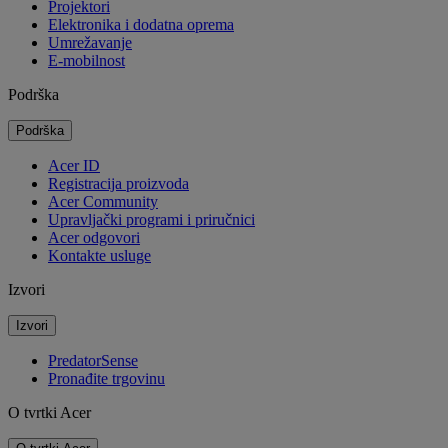
Projektori
Elektronika i dodatna oprema
Umrežavanje
E-mobilnost
Podrška
Podrška
Acer ID
Registracija proizvoda
Acer Community
Upravljački programi i priručnici
Acer odgovori
Kontakte usluge
Izvori
Izvori
PredatorSense
Pronađite trgovinu
O tvrtki Acer