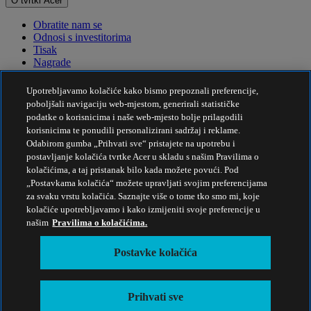
O tvrtki Acer
Obratite nam se
Odnosi s investitorima
Tisak
Nagrade
Događaji
Upotrebljavamo kolačiće kako bismo prepoznali preferencije,
Održivost
poboljšali navigaciju web-mjestom, generirali statističke
podatke o korisnicima i naše web-mjesto bolje prilagodili
Održivost
korisnicima te ponudili personalizirani sadržaj i reklame.
Odabirom gumba „Prihvati sve“ pristajete na upotrebu i
Društvena odgovornost tvrtke
postavljanje kolačića tvrtke Acer u skladu s našim Pravilima o
Emisije štetnih plinova za proizvod
kolačićima, a taj pristanak bilo kada možete povući. Pod
Project Humanity
„Postavkama kolačića“ možete upravljati svojim preferencijama
Earthion
za svaku vrstu kolačića. Saznajte više o tome tko smo mi, koje
Politika privatnosti
kolačiće upotrebljavamo i kako izmijeniti svoje preferencije u
Pravila o kolačićima
našim
Pravilima o kolačićima.
Pravne napomene
Dodatne pravne informacije
Postavke kolačića
Pravila pristupačnosti
Postavke kolačića
Hrvatska - Hrvatski
Prihvati sve
© 2026 Acer Inc.