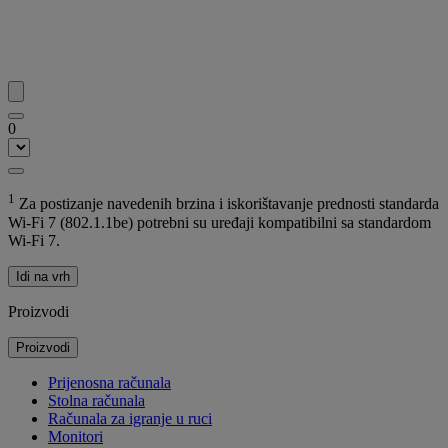
0
1
Za postizanje navedenih brzina i iskorištavanje prednosti standarda
Wi-Fi 7 (802.1.1be) potrebni su uređaji kompatibilni sa standardom
Wi-Fi 7.
Idi na vrh
Proizvodi
Proizvodi
Prijenosna računala
Stolna računala
Računala za igranje u ruci
Monitori