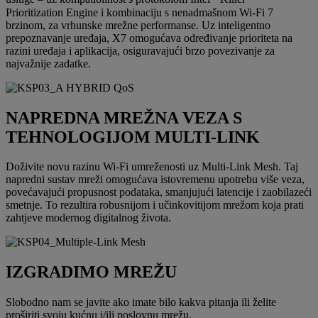
Prioritization Engine i kombinaciju s nenadmašnom Wi-Fi 7
brzinom, za vrhunske mrežne performanse. Uz inteligentno
prepoznavanje uređaja, X7 omogućava određivanje prioriteta na
razini uređaja i aplikacija, osiguravajući brzo povezivanje za
najvažnije zadatke.
NAPREDNA MREŽNA VEZA S
TEHNOLOGIJOM MULTI-LINK
Doživite novu razinu Wi-Fi umreženosti uz Multi-Link Mesh. Taj
napredni sustav mreži omogućava istovremenu upotrebu više veza,
povećavajući propusnost podataka, smanjujući latencije i zaobilazeći
smetnje. To rezultira robusnijom i učinkovitijom mrežom koja prati
zahtjeve modernog digitalnog života.
IZGRADIMO MREŽU
Slobodno nam se javite ako imate bilo kakva pitanja ili želite
proširiti svoju kućnu i/ili poslovnu mrežu.