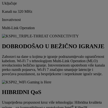
Uključuje
Kanali na 320 MHz
Inovativnost
Multi-Link Operation
DOBRODOŠAO U BEŽIČNO IGRANJE
Zaboravi na dane u kojima je igranje podrazumijevalo ograničenost
kabelom. Wi-Fi 7 s tehnologijom Multi-Link Operation (MLO)
revolucionira bežično igranje. Istovremenom upotrebom više kanala
preko raznih pojaseva, Wi-Fi 7 značajno smanjuje latencije i
povećava pouzdanost, za besprijekorne i neprekinute igraće sesije.
HIBRIDNI QoS
Unaprijeđena propusnost kroz više tehnologija: Hibridna kvaliteta
®
usluge – uz kompatibilnost s protokolom Intel
Killer™