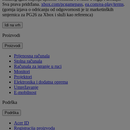
Sva prava pridržana.
xbox.com/pcgamepass
,
ea.com/ea-play/terms
.
(gornja izjava o odricanju od odgovornosti je iz marketinških
smjernica za PG26 za Xbox i služi kao referenca)
Idi na vrh
Proizvodi
Proizvodi
Prijenosna računala
Stolna računala
Računala za igranje u ruci
Monitori
Projektori
Elektronika i dodatna oprema
Umrežavanje
E-mobilnost
Podrška
Podrška
Acer ID
Registracija proizvoda