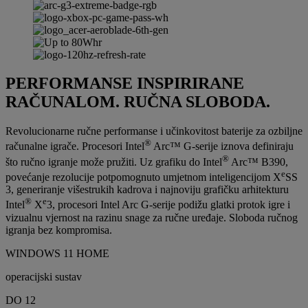
PERFORMANSE INSPIRIRANE
RAČUNALOM. RUČNA SLOBODA.
Revolucionarne ručne performanse i učinkovitost baterije za ozbiljne
®
računalne igrače. Procesori Intel
Arc™ G-serije iznova definiraju
®
što ručno igranje može pružiti. Uz grafiku do Intel
Arc™ B390,
e
povećanje rezolucije potpomognuto umjetnom inteligencijom X
SS
3, generiranje višestrukih kadrova i najnoviju grafičku arhitekturu
®
e
Intel
X
3, procesori Intel Arc G-serije podižu glatki protok igre i
vizualnu vjernost na razinu snage za ručne uređaje. Sloboda ručnog
igranja bez kompromisa.
WINDOWS 11 HOME
operacijski sustav
DO 12