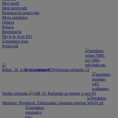
Moj profil
Moji proizvodi
Registracija proizvoda
Moja zajednica
Odjava
Prijava
Registracija
Što je to Acer ID?
Proizvodi
Novi proizvodi
Prijenosna računala
Stolna računala
Računala za igranje u ruci
Monitori
Projektori
Elektronika i dodatna oprema