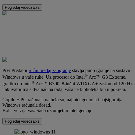
Pogledaj videozapis
Prvi Predator
ručni uređaj za igranje
stavlja puno igranje na sustavu
®
Windows u vaše ruke. Uz procesor do Intel
Arc™ G3 Extreme,
®
grafiku do Intel
Arc™ B390, 8-inčni WUXGA+ zaslon od 120 Hz
i aktivatorima s dva načina rada, vaša će biblioteka biti u pokretu.
Copilot+ PC računala najbrža su, najinteligentnija i najsigurnija
Windows računala dosad.
Bolja verzija vas. Sada uz umjetnu inteligenciju.
Pogledaj videozapis