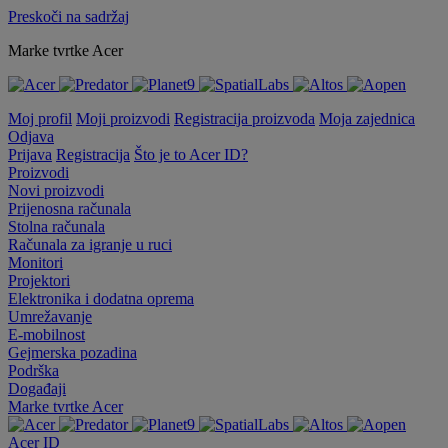
Preskoči na sadržaj
Marke tvrtke Acer
Moj profil
Moji proizvodi
Registracija proizvoda
Moja zajednica
Odjava
Prijava
Registracija
Što je to Acer ID?
Proizvodi
Novi proizvodi
Prijenosna računala
Stolna računala
Računala za igranje u ruci
Monitori
Projektori
Elektronika i dodatna oprema
Umrežavanje
E-mobilnost
Gejmerska pozadina
Podrška
Događaji
Marke tvrtke Acer
Acer ID