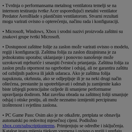
• Tvrdnja o performansama metalnog ventilatora temelji se na
internom testiranju tvrtke Acer uspoređujući metalni ventilator
Predator AeroBlade s plastičnim ventilatorom. Stvarni rezultati
mogu varirati ovisno o opterećenju, načinu rada i konfiguraciji.
• Microsoft, Windows, Xbox i srodni nazivi proizvoda zaštitni su
znakovi grupe tvrtki Microsoft.
• Dostupnost zaštitne folije za zaslon može varirati ovisno o modelu,
regiji i konfiguraciji. Zaštitna folija za zaslon dizajnirana je za
jednokratnu uporabu; uklanjanje i ponovno nanošenje može
uzrokovati mjehuriće i smanjiti čvrstoću prianjanja. Zaštitna folija za
zaslon pruža otpornost na ogrebotine i odsjaj, ali ne garantira zaštitu
od ozbiljnih padova ili jakih udaraca. Ako je zaštitna folija
napuknuta, okrhnuta, ako se odljepljuje ili je na neki drugi način
oštećena, prestanite ju upotrebljavati i odmah ju zamijenite kako
biste izbjegli potencijalne ozljede ili smanjene performanse
upravljanja dodirom. Mat završna obrada na zaštitnoj foliji smanjuje
odsjaj i otiske prstiju, ali može neznatno izmijeniti percipiranu
izoštrenost i svjetlinu zaslona.
• PC Game Pass: Osim ako je ne otkažete, pretplata se obnavlja
automatski po redovitoj mjesečnoj cijeni. Podložno
xbox.com/subscriptionterms
. Primjenjuju se odredbe i isključenja.
Katalog igara mijenja tijekom vremena i ovisno o regiji i uređaju.