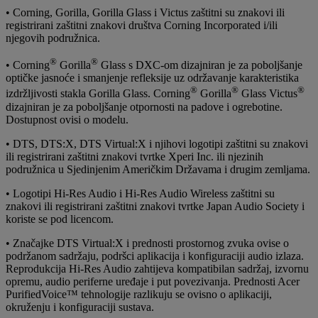
• Corning, Gorilla, Gorilla Glass i Victus zaštitni su znakovi ili
registrirani zaštitni znakovi društva Corning Incorporated i/ili
njegovih podružnica.
®
®
• Corning
Gorilla
Glass s DXC-om dizajniran je za poboljšanje
optičke jasnoće i smanjenje refleksije uz održavanje karakteristika
®
®
®
izdržljivosti stakla Gorilla Glass. Corning
Gorilla
Glass Victus
dizajniran je za poboljšanje otpornosti na padove i ogrebotine.
Dostupnost ovisi o modelu.
• DTS, DTS:X, DTS Virtual:X i njihovi logotipi zaštitni su znakovi
ili registrirani zaštitni znakovi tvrtke Xperi Inc. ili njezinih
podružnica u Sjedinjenim Američkim Državama i drugim zemljama.
• Logotipi Hi-Res Audio i Hi-Res Audio Wireless zaštitni su
znakovi ili registrirani zaštitni znakovi tvrtke Japan Audio Society i
koriste se pod licencom.
• Značajke DTS Virtual:X i prednosti prostornog zvuka ovise o
podržanom sadržaju, podršci aplikacija i konfiguraciji audio izlaza.
Reprodukcija Hi-Res Audio zahtijeva kompatibilan sadržaj, izvornu
opremu, audio periferne uređaje i put povezivanja. Prednosti Acer
PurifiedVoice™ tehnologije razlikuju se ovisno o aplikaciji,
okruženju i konfiguraciji sustava.