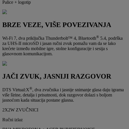
Palice + logotip
BRZE VEZE, VIŠE POVEZIVANJA
®
Wi-Fi 7, dva priključka Thunderbolt™ 4, Bluetooth
5.4, podrška
za UHS-II microSD i jasan ručni zvuk pomažu vam da se lako
krećete između mobilne igre, stolne konfiguracije i sesija s
glasovnom komunikacijom.
JAČI ZVUK, JASNIJI RAZGOVOR
®
DTS Virtual:X
, dva zvučnika i jasnije snimanje glasa daju igrama
više širine, detalja i prisutnosti, dok razgovor dolazi s boljom
jasnoćom kada situacija postane glasna.
2X2W ZVUČNICI
Ručni izlaz