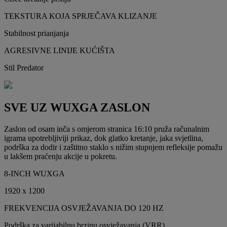
TEKSTURA KOJA SPRJEČAVA KLIZANJE
Stabilnost prianjanja
AGRESIVNE LINIJE KUĆIŠTA
Stil Predator
SVE UZ WUXGA ZASLON
Zaslon od osam inča s omjerom stranica 16:10 pruža računalnim
igrama upotrebljiviji prikaz, dok glatko kretanje, jaka svjetlina,
podrška za dodir i zaštitno staklo s nižim stupnjem refleksije pomažu
u lakšem praćenju akcije u pokretu.
8-INCH WUXGA
1920 x 1200
FREKVENCIJA OSVJEŽAVANJA DO 120 HZ
Podrška za varijabilnu brzinu osvježavanja (VRR)