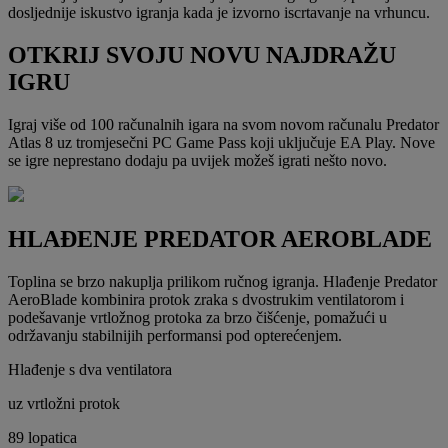
dosljednije iskustvo igranja kada je izvorno iscrtavanje na vrhuncu.
OTKRIJ SVOJU NOVU NAJDRAŽU
IGRU
Igraj više od 100 računalnih igara na svom novom računalu Predator
Atlas 8 uz tromjesečni PC Game Pass koji uključuje EA Play. Nove
se igre neprestano dodaju pa uvijek možeš igrati nešto novo.
HLAĐENJE PREDATOR AEROBLADE
Toplina se brzo nakuplja prilikom ručnog igranja. Hlađenje Predator
AeroBlade kombinira protok zraka s dvostrukim ventilatorom i
podešavanje vrtložnog protoka za brzo čišćenje, pomažući u
održavanju stabilnijih performansi pod opterećenjem.
Hlađenje s dva ventilatora
uz vrtložni protok
89 lopatica