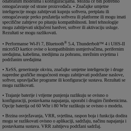
odabranim modelima i konfiguracijama. Možda će biti potrebno
omogućavanje od strane proizvođača. • Značajke umjetne
inteligencije mogu zahtijevati kupnju softvera, pretplatu ili
omogućavanje preko pružatelja softvera ili platforme ili mogu imati
specifične zahtjeve po pitanju kompatibilnosti. Intel tehnologije
mogu zahtijevati uključeni hardver, softver ili aktivaciju usluge.
Rezultati se mogu razlikovati.
®
• Performanse Wi-Fi 7, Bluetooth
5.4, Thunderbolt™ 4 i UHS-II
microSD kartice ovise o kompatibilnim usmjerivačima, perifernim
uređajima, kabelima, medijima za pohranu, mrežnim uvjetima i
podržanim uređajima
• XeSS, generiranje okvira, značajke umjetne inteligencije i druge
napredne grafičke mogućnosti mogu zahtijevati podržane naslove,
softver, upravljačke programe ili konfiguracije sustava. Rezultati se
mogu razlikovati.
• Trajanje baterije i vrijeme punjenja razlikuju se ovisno o
konfiguraciji, postavkama napajanja, uporabi i drugim čimbenicima.
Opcije baterija od 60 Whr i 80 Whr razlikuju se ovisno o modelu.
• Brzina osvježavanja, VRR, svjetlina, raspon boja i funkcija dodira
mogu se razlikovati ovisno o aplikaciji, sadržaju, načinu napajanja i
postavkama sustava. VRR zahtijeva podržani sadržaj.