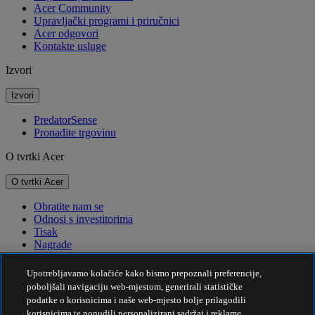
Acer Community
Upravljački programi i priručnici
Acer odgovori
Kontakte usluge
Izvori
Izvori
PredatorSense
Pronađite trgovinu
O tvrtki Acer
O tvrtki Acer
Obratite nam se
Odnosi s investitorima
Tisak
Nagrade
Događaji
Upotrebljavamo kolačiće kako bismo prepoznali preferencije,
Održivost
poboljšali navigaciju web-mjestom, generirali statističke
podatke o korisnicima i naše web-mjesto bolje prilagodili
Održivost
korisnicima te ponudili personalizirani sadržaj i reklame.