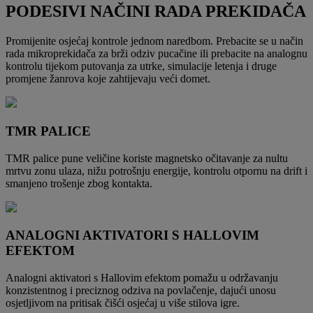
PODESIVI NAČINI RADA PREKIDAČA
Promijenite osjećaj kontrole jednom naredbom. Prebacite se u način
rada mikroprekidača za brži odziv pucačine ili prebacite na analognu
kontrolu tijekom putovanja za utrke, simulacije letenja i druge
promjene žanrova koje zahtijevaju veći domet.
TMR PALICE
TMR palice pune veličine koriste magnetsko očitavanje za nultu
mrtvu zonu ulaza, nižu potrošnju energije, kontrolu otpornu na drift i
smanjeno trošenje zbog kontakta.
ANALOGNI AKTIVATORI S HALLOVIM
EFEKTOM
Analogni aktivatori s Hallovim efektom pomažu u održavanju
konzistentnog i preciznog odziva na povlačenje, dajući unosu
osjetljivom na pritisak čišći osjećaj u više stilova igre.