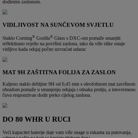
dodirnim zaslonom.
VIDLJIVOST NA SUNČEVOM SVJETLU
®
®
Staklo Corning
Gorilla
Glass s DXC-om pomaže smanjiti
reflektirano svjetlo na površini zaslona, tako da više slike ostaje
vidljivo kada odsjaj počne uzvraćati udarac
MAT 9H ZAŠTITNA FOLIJA ZA ZASLON
Kaljeno staklo debljine 9H od 0,45 mm s oleofobnom mat završnom
obradom pomaže u smanjenju odsjaja i otisaka prstiju, a istovremeno
čuva responzivan dodir preko cijelog zaslona.
DO 80 WHR U RUCI
Veći kapacitet baterije daje vam više snage u rukama za putovanja,
odmor i način na koji se krećete tijekom dana.