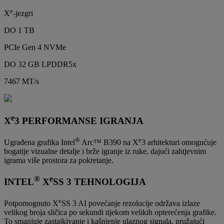
e
X
-jezgri
DO 1 TB
PCIe Gen 4 NVMe
DO 32 GB LPDDR5x
7467 MT/s
e
X
3 PERFORMANSE IGRANJA
®
e
Ugrađena grafika Intel
Arc™ B390 na X
3 arhitekturi omogućuje
bogatije vizualne detalje i brže igranje iz ruke, dajući zahtjevnim
igrama više prostora za pokretanje.
®
e
INTEL
X
SS 3 TEHNOLOGIJA
e
Potpomognuto X
SS 3 AI povećanje rezolucije održava izlaze
velikog broja sličica po sekundi tijekom velikih opterećenja grafike.
To smanjuje zastajkivanje i kašnjenje ulaznog signala, pružajući