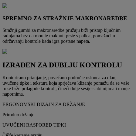
SPREMNO ZA STRAŽNJE MAKRONAREDBE
Stražnji gumbi za makronaredbe pružaju brži pristup ključnim
radnjama bez da morate maknuti prste s palica, pomažući u
održavanju kontrole kada igra postane napeta.
IZRAĐEN ZA DUBLJU KONTROLU
Konturirano prianjanje, povećano područje oslonca za dlan,
uvučene tipke i tekstura koja sprječava klizanje pomažu da se vaše
ruke brže prilagode kontroli, čineći dulje sesije stabilnijima i manje
napornima.
ERGONOMSKI DIZAJN ZA DRŽANJE
Prirodno držanje
UVUČENI RASPORED TIPKI
Čišće kretanje prstiju