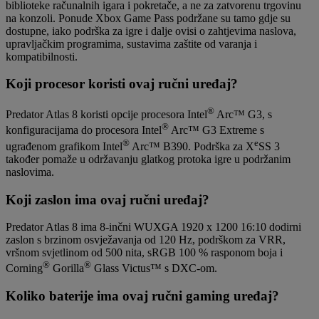
biblioteke računalnih igara i pokretače, a ne za zatvorenu trgovinu
na konzoli. Ponude Xbox Game Pass podržane su tamo gdje su
dostupne, iako podrška za igre i dalje ovisi o zahtjevima naslova,
upravljačkim programima, sustavima zaštite od varanja i
kompatibilnosti.
Koji procesor koristi ovaj ručni uređaj?
®
Predator Atlas 8 koristi opcije procesora Intel
Arc™ G3, s
®
konfiguracijama do procesora Intel
Arc™ G3 Extreme s
®
e
ugrađenom grafikom Intel
Arc™ B390. Podrška za X
SS 3
također pomaže u održavanju glatkog protoka igre u podržanim
naslovima.
Koji zaslon ima ovaj ručni uređaj?
Predator Atlas 8 ima 8-inčni WUXGA 1920 x 1200 16:10 dodirni
zaslon s brzinom osvježavanja od 120 Hz, podrškom za VRR,
vršnom svjetlinom od 500 nita, sRGB 100 % rasponom boja i
®
®
Corning
Gorilla
Glass Victus™ s DXC-om.
Koliko baterije ima ovaj ručni gaming uređaj?