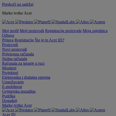
Preskoči na sadržaj
Marke tvrtke Acer
Moj profil
Moji proizvodi
Registracija proizvoda
Moja zajednica
Odjava
Prijava
Registracija
Što je to Acer ID?
Proizvodi
Novi proizvodi
Prijenosna računala
Stolna računala
Računala za igranje u ruci
Monitori
Projektori
Elektronika i dodatna oprema
Umrežavanje
E-mobilnost
Gejmerska pozadina
Podrška
Događaji
Marke tvrtke Acer
Acer ID