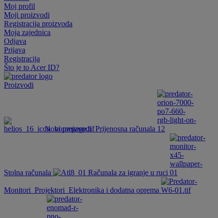
Moj profil
Moji proizvodi
Registracija proizvoda
Moja zajednica
Odjava
Prijava
Registracija
Što je to Acer ID?
Proizvodi
Novi proizvodi
Prijenosna računala
Stolna računala
Računala za igranje u ruci
Monitori
Projektori
Elektronika i dodatna oprema