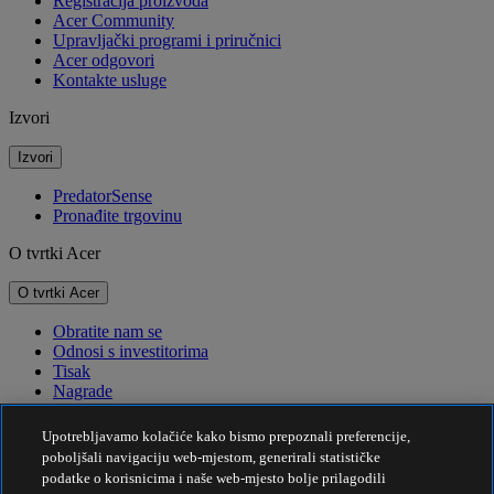
Registracija proizvoda
Acer Community
Upravljački programi i priručnici
Acer odgovori
Kontakte usluge
Izvori
Izvori
PredatorSense
Pronađite trgovinu
O tvrtki Acer
O tvrtki Acer
Obratite nam se
Odnosi s investitorima
Tisak
Nagrade
Događaji
Upotrebljavamo kolačiće kako bismo prepoznali preferencije,
Održivost
poboljšali navigaciju web-mjestom, generirali statističke
podatke o korisnicima i naše web-mjesto bolje prilagodili
Održivost