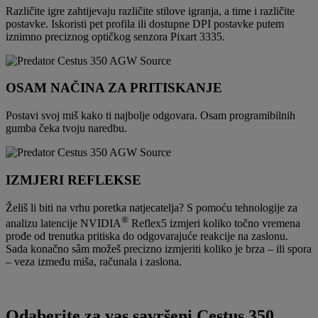
Različite igre zahtijevaju različite stilove igranja, a time i različite
postavke. Iskoristi pet profila ili dostupne DPI postavke putem
iznimno preciznog optičkog senzora Pixart 3335.
OSAM NAČINA ZA PRITISKANJE
Postavi svoj miš kako ti najbolje odgovara. Osam programibilnih
gumba čeka tvoju naredbu.
IZMJERI REFLEKSE
Želiš li biti na vrhu poretka natjecatelja? S pomoću tehnologije za
®
analizu latencije NVIDIA
Reflex5 izmjeri koliko točno vremena
prođe od trenutka pritiska do odgovarajuće reakcije na zaslonu.
Sada konačno sâm možeš precizno izmjeriti koliko je brza – ili spora
– veza između miša, računala i zaslona.
Odaberite za vas savršeni Cestus 350