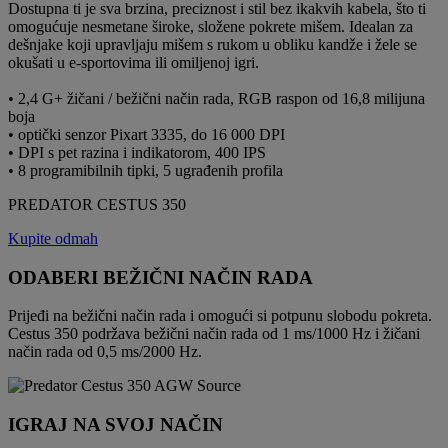
Dostupna ti je sva brzina, preciznost i stil bez ikakvih kabela, što ti
omogućuje nesmetane široke, složene pokrete mišem. Idealan za
dešnjake koji upravljaju mišem s rukom u obliku kandže i žele se
okušati u e-sportovima ili omiljenoj igri.
• 2,4 G+ žičani / bežični način rada, RGB raspon od 16,8 milijuna
boja
• optički senzor Pixart 3335, do 16 000 DPI
• DPI s pet razina i indikatorom, 400 IPS
• 8 programibilnih tipki, 5 ugrađenih profila
PREDATOR CESTUS 350
Kupite odmah
ODABERI BEŽIČNI NAČIN RADA
Prijeđi na bežični način rada i omogući si potpunu slobodu pokreta.
Cestus 350 podržava bežični način rada od 1 ms/1000 Hz i žičani
način rada od 0,5 ms/2000 Hz.
IGRAJ NA SVOJ NAČIN