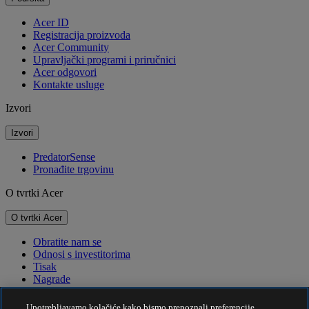
Acer ID
Registracija proizvoda
Acer Community
Upravljački programi i priručnici
Acer odgovori
Kontakte usluge
Izvori
Izvori
PredatorSense
Pronađite trgovinu
O tvrtki Acer
O tvrtki Acer
Obratite nam se
Odnosi s investitorima
Tisak
Nagrade
Događaji
Upotrebljavamo kolačiće kako bismo prepoznali preferencije,