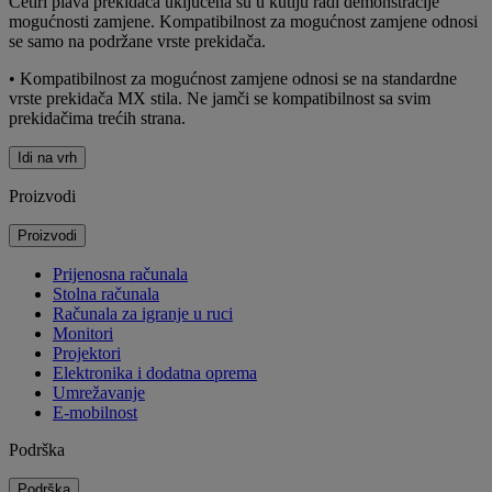
Četiri plava prekidača uključena su u kutiju radi demonstracije
mogućnosti zamjene. Kompatibilnost za mogućnost zamjene odnosi
se samo na podržane vrste prekidača.
• Kompatibilnost za mogućnost zamjene odnosi se na standardne
vrste prekidača MX stila. Ne jamči se kompatibilnost sa svim
prekidačima trećih strana.
Idi na vrh
Proizvodi
Proizvodi
Prijenosna računala
Stolna računala
Računala za igranje u ruci
Monitori
Projektori
Elektronika i dodatna oprema
Umrežavanje
E-mobilnost
Podrška
Podrška