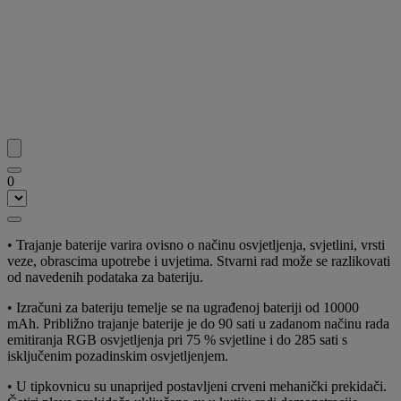
0
• Trajanje baterije varira ovisno o načinu osvjetljenja, svjetlini, vrsti
veze, obrascima upotrebe i uvjetima. Stvarni rad može se razlikovati
od navedenih podataka za bateriju.
• Izračuni za bateriju temelje se na ugrađenoj bateriji od 10000
mAh. Približno trajanje baterije je do 90 sati u zadanom načinu rada
emitiranja RGB osvjetljenja pri 75 % svjetline i do 285 sati s
isključenim pozadinskim osvjetljenjem.
• U tipkovnicu su unaprijed postavljeni crveni mehanički prekidači.