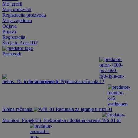
Moj profil
Moji proizvodi
Registracija proizvoda
Moja zajednica
Odjava
Prijava
Registracija
Što je to Acer ID?
Proizvodi
Novi proizvodi
Prijenosna računala
Stolna računala
Računala za igranje u ruci
Monitori
Projektori
Elektronika i dodatna oprema