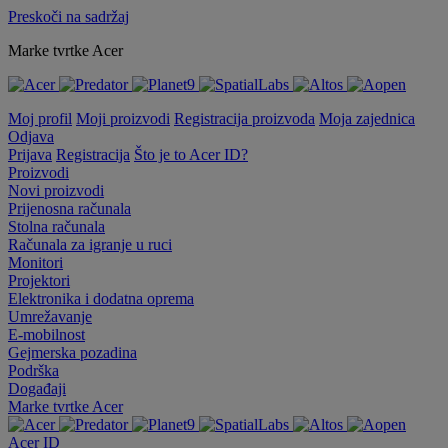
Preskoči na sadržaj
Marke tvrtke Acer
Moj profil
Moji proizvodi
Registracija proizvoda
Moja zajednica
Odjava
Prijava
Registracija
Što je to Acer ID?
Proizvodi
Novi proizvodi
Prijenosna računala
Stolna računala
Računala za igranje u ruci
Monitori
Projektori
Elektronika i dodatna oprema
Umrežavanje
E-mobilnost
Gejmerska pozadina
Podrška
Događaji
Marke tvrtke Acer
Acer ID