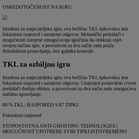
USREDOTOČENOST NA IGRU
Izrađena za natjecateljsku igru, ova bežična TKL tipkovnica ima
fokusirani raspored i namjerni odgovor. Mehanički prekidači s
mogućnosti zamjene omogućavaju igračima da oblikuju osjet
svojem načinu igre, a povezivost za dva način rada pruža
fleksibilnost postavljanja, bez gubitka kontrole.
TKL za ozbiljnu igru
Izrađena za natjecateljsku igru, ova bežična TKL tipkovnica ima
fokusirani raspored i namjerni odgovor. Unaprijed postavljeni crveni
prekidači dodaju oštrinu, a povezivost za dva način rada omogućava
stabilno upravljanje.
80 % TKL | RASPORED S 87 TIPKI
Fokusirani raspored
STOPOSTOTNA ANTI-GHOSTING TEHNOLOGIJA |
MOGUĆNOST UPOTREBE SVIH TIPKI ISTOVREMENO