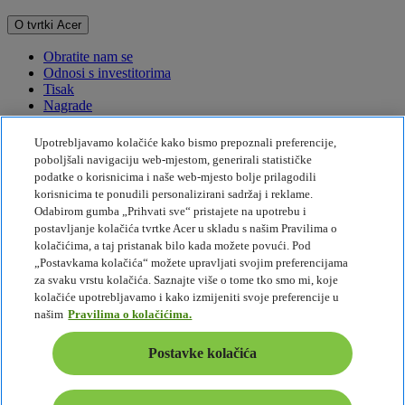
O tvrtki Acer
Obratite nam se
Odnosi s investitorima
Tisak
Nagrade
Događaji
Upotrebljavamo kolačiće kako bismo prepoznali preferencije,
Održivost
poboljšali navigaciju web-mjestom, generirali statističke
podatke o korisnicima i naše web-mjesto bolje prilagodili
Održivost
korisnicima te ponudili personalizirani sadržaj i reklame.
Odabirom gumba „Prihvati sve“ pristajete na upotrebu i
Društvena odgovornost tvrtke
postavljanje kolačića tvrtke Acer u skladu s našim Pravilima o
Emisije štetnih plinova za proizvod
kolačićima, a taj pristanak bilo kada možete povući. Pod
Project Humanity
„Postavkama kolačića“ možete upravljati svojim preferencijama
Earthion
za svaku vrstu kolačića. Saznajte više o tome tko smo mi, koje
Politika privatnosti
kolačiće upotrebljavamo i kako izmijeniti svoje preferencije u
Pravila o kolačićima
našim
Pravilima o kolačićima.
Pravne napomene
Dodatne pravne informacije
Postavke kolačića
Pravila pristupačnosti
Postavke kolačića
Hrvatska - Hrvatski