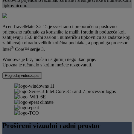
Poslovno prijenosno računalo za male i srednje tvrtke s numeričkom
tipkovnicom.
Acer TravelMate X2 15 je svestrano i preporučeno poslovno
prijenosno računalo za korisnike iz malih i srednjih poduzeća koji
zahtijevaju 15,6-inčni zaslon i numeričku tipkovnicu za zadatke koji
zahtijevaju obradu velikih količina podataka, a pogoni ga procesor
®
Intel
Core™ serije 3.
Windows je brz, moćan i sigurniji nego ikad prije.
Upoznajte računalo s kojim možete razgovarati.
Pogledaj videozapis
Prošireni vizualni radni prostor