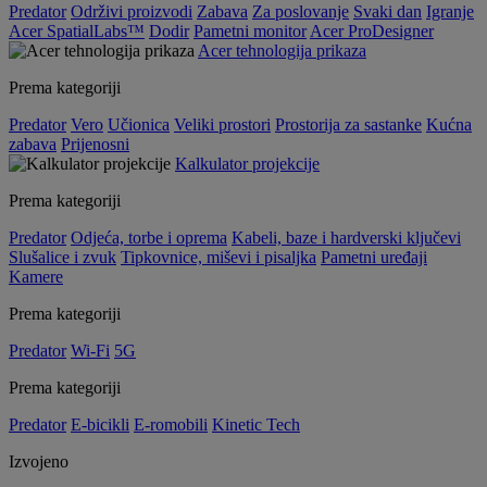
Predator
Održivi proizvodi
Zabava
Za poslovanje
Svaki dan
Igranje
Acer SpatialLabs™
Dodir
Pametni monitor
Acer ProDesigner
Acer tehnologija prikaza
Prema kategoriji
Predator
Vero
Učionica
Veliki prostori
Prostorija za sastanke
Kućna
zabava
Prijenosni
Kalkulator projekcije
Prema kategoriji
Predator
Odjeća, torbe i oprema
Kabeli, baze i hardverski ključevi
Slušalice i zvuk
Tipkovnice, miševi i pisaljka
Pametni uređaji
Kamere
Prema kategoriji
Predator
Wi-Fi
5G
Prema kategoriji
Predator
E-bicikli
E-romobili
Kinetic Tech
Izvojeno