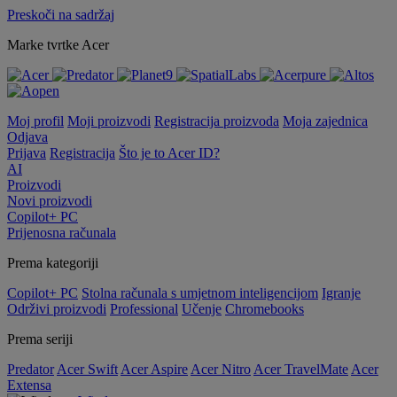
Preskoči na sadržaj
Marke tvrtke Acer
Moj profil
Moji proizvodi
Registracija proizvoda
Moja zajednica
Odjava
Prijava
Registracija
Što je to Acer ID?
AI
Proizvodi
Novi proizvodi
Copilot+ PC
Prijenosna računala
Prema kategoriji
Copilot+ PC
Stolna računala s umjetnom inteligencijom
Igranje
Održivi proizvodi
Professional
Učenje
Chromebooks
Prema seriji
Predator
Acer Swift
Acer Aspire
Acer Nitro
Acer TravelMate
Acer
Extensa