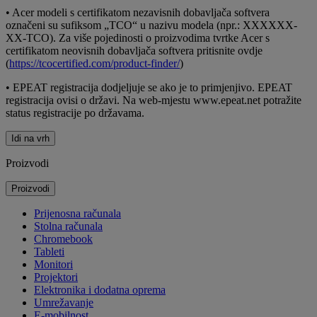
•
Acer modeli s certifikatom nezavisnih dobavljača softvera
označeni su sufiksom „TCO“ u nazivu modela (npr.: XXXXXX-
XX-TCO). Za više pojedinosti o proizvodima tvrtke Acer s
certifikatom neovisnih dobavljača softvera pritisnite ovdje
(
https://tcocertified.com/product-finder/
)
•
EPEAT registracija dodjeljuje se ako je to primjenjivo. EPEAT
registracija ovisi o državi. Na web-mjestu www.epeat.net potražite
status registracije po državama.
Idi na vrh
Proizvodi
Proizvodi
Prijenosna računala
Stolna računala
Chromebook
Tableti
Monitori
Projektori
Elektronika i dodatna oprema
Umrežavanje
E-mobilnost