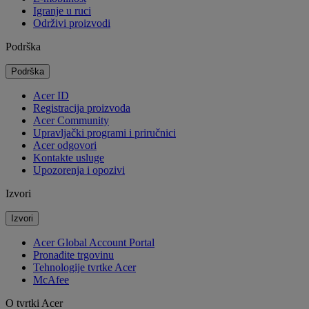
Igranje u ruci
Održivi proizvodi
Podrška
Podrška
Acer ID
Registracija proizvoda
Acer Community
Upravljački programi i priručnici
Acer odgovori
Kontakte usluge
Upozorenja i opozivi
Izvori
Izvori
Acer Global Account Portal
Pronađite trgovinu
Tehnologije tvrtke Acer
McAfee
O tvrtki Acer