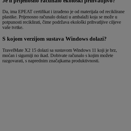
Je li prijenosno računalo ekološki prihvatljivo?
Da, ima EPEAT certifikat i izrađeno je od materijala od reciklirane
plastike. Prijenosno računalo dolazi u ambalaži koja se može u
potpunosti reciklirati, čime podržava ekološki prihvatljive ciljeve
vaše tvrtke.
S kojom verzijom sustava Windows dolazi?
TravelMate X2 15 dolazi sa sustavom Windows 11 koji je brz,
moćan i sigurniji no ikad. Dobivate računalo s kojim možete
razgovarati, s naprednim značajkama produktivnosti.