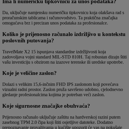
Ima li numeričku tipkovnicu za unos podataka?
Da, uključuje namjensku numeričku tipkovnicu koja olakšava rad s
proračunskim tablicama i računovodstvo. Ta praktična značajka
omogućava brz i precizan unos podataka za profesionalce.
Koliko je prijenosno računalo izdržljivo u kontekstu
poslovnih putovanja?
TravelMate X2 15 ispunjava standardne izdržljivosti koja
zadovoljava vojni standard MIL-STD 810H. Taj robustan dizajn štiti
vašu investiciju s obzirom na izazove terenske ili uredske upotrebe.
Koje je veličine zaslon?
Dolazi s velikim 15,6-inčnim FHD IPS zaslonom koji povećava
vizualni radni prostor. Zaslon pruža savršeno udobno, cjelodnevno
gledanje profesionalcima kojima je potreban veći zaslon.
Koje sigurnosne značajke obuhvaća?
Prijenosno računalo uključuje zaštitu na hardverskoj razini putem
zasebnog TPM 2.0 čipa koji štiti osjetljive datoteke. Dodatno
prepoznavanje provaljivanja u kućište upozorit će vas na pokušaje