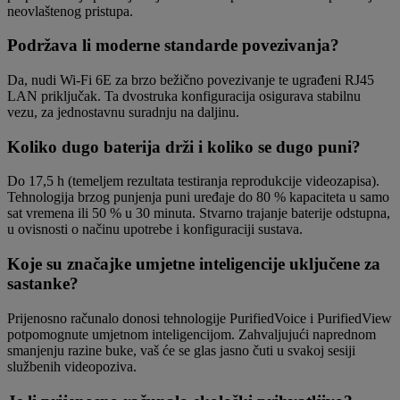
neovlaštenog pristupa.
Podržava li moderne standarde povezivanja?
Da, nudi Wi-Fi 6E za brzo bežično povezivanje te ugrađeni RJ45
LAN priključak. Ta dvostruka konfiguracija osigurava stabilnu
vezu, za jednostavnu suradnju na daljinu.
Koliko dugo baterija drži i koliko se dugo puni?
Do 17,5 h (temeljem rezultata testiranja reprodukcije videozapisa).
Tehnologija brzog punjenja puni uređaje do 80 % kapaciteta u samo
sat vremena ili 50 % u 30 minuta. Stvarno trajanje baterije odstupna,
u ovisnosti o načinu upotrebe i konfiguraciji sustava.
Koje su značajke umjetne inteligencije uključene za
sastanke?
Prijenosno računalo donosi tehnologije PurifiedVoice i PurifiedView
potpomognute umjetnom inteligencijom. Zahvaljujući naprednom
smanjenju razine buke, vaš će se glas jasno čuti u svakoj sesiji
službenih videopoziva.