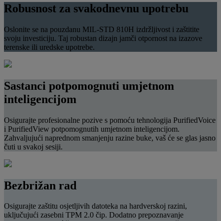
Robusnost za svakodnevnu upotrebu
Oslonite se na pouzdanu MIL-STD 810H izdržljivost i zaštitite
svoju investiciju. Taj robustan dizajn jamči otpornost na izazove
terenske ili uredske upotrebe.
Sastanci potpomognuti umjetnom
inteligencijom
Osigurajte profesionalne pozive s pomoću tehnologija PurifiedVoice
i PurifiedView potpomognutih umjetnom inteligencijom.
Zahvaljujući naprednom smanjenju razine buke, vaš će se glas jasno
čuti u svakoj sesiji.
Bezbrižan rad
Osigurajte zaštitu osjetljivih datoteka na hardverskoj razini,
uključujući zasebni TPM 2.0 čip. Dodatno prepoznavanje