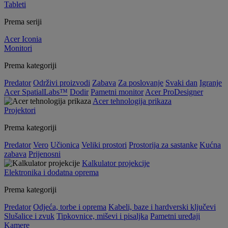
Tableti
Prema seriji
Acer Iconia
Monitori
Prema kategoriji
Predator
Održivi proizvodi
Zabava
Za poslovanje
Svaki dan
Igranje
Acer SpatialLabs™
Dodir
Pametni monitor
Acer ProDesigner
Acer tehnologija prikaza
Projektori
Prema kategoriji
Predator
Vero
Učionica
Veliki prostori
Prostorija za sastanke
Kućna
zabava
Prijenosni
Kalkulator projekcije
Elektronika i dodatna oprema
Prema kategoriji
Predator
Odjeća, torbe i oprema
Kabeli, baze i hardverski ključevi
Slušalice i zvuk
Tipkovnice, miševi i pisaljka
Pametni uređaji
Kamere