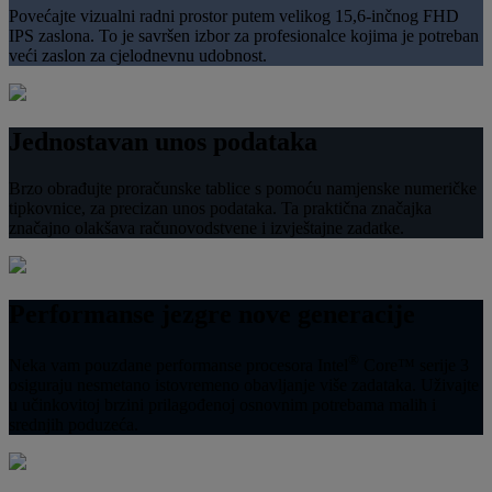
Povećajte vizualni radni prostor putem velikog 15,6-inčnog FHD
IPS zaslona. To je savršen izbor za profesionalce kojima je potreban
veći zaslon za cjelodnevnu udobnost.
Jednostavan unos podataka
Brzo obrađujte proračunske tablice s pomoću namjenske numeričke
tipkovnice, za precizan unos podataka. Ta praktična značajka
značajno olakšava računovodstvene i izvještajne zadatke.
Performanse jezgre nove generacije
®
Neka vam pouzdane performanse procesora Intel
Core™ serije 3
osiguraju nesmetano istovremeno obavljanje više zadataka. Uživajte
u učinkovitoj brzini prilagođenoj osnovnim potrebama malih i
srednjih poduzeća.