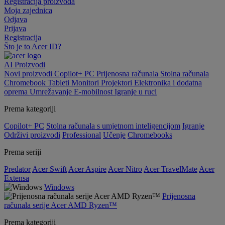
Registracija proizvoda
Moja zajednica
Odjava
Prijava
Registracija
Što je to Acer ID?
AI
Proizvodi
Novi proizvodi
Copilot+ PC
Prijenosna računala
Stolna računala
Chromebook
Tableti
Monitori
Projektori
Elektronika i dodatna
oprema
Umrežavanje
E-mobilnost
Igranje u ruci
Prema kategoriji
Copilot+ PC
Stolna računala s umjetnom inteligencijom
Igranje
Održivi proizvodi
Professional
Učenje
Chromebooks
Prema seriji
Predator
Acer Swift
Acer Aspire
Acer Nitro
Acer TravelMate
Acer
Extensa
Windows
Prijenosna
računala serije Acer AMD Ryzen™
Prema kategoriji