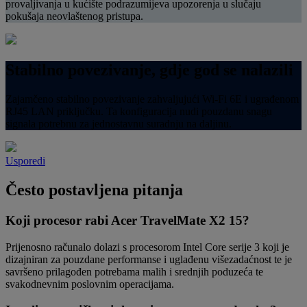
provaljivanja u kućište podrazumijeva upozorenja u slučaju
pokušaja neovlaštenog pristupa.
Stabilno povezivanje, gdje god se nalazili
Zajamčeno stabilno povezivanje zahvaljujući Wi-Fi 6E i ugrađenom
RJ45 LAN priključku. Ta konfiguracija nudi pouzdanu snagu
signala potrebnu za jednostavnu suradnju na daljinu.
Usporedi
Često postavljena pitanja
Koji procesor rabi Acer TravelMate X2 15?
Prijenosno računalo dolazi s procesorom Intel Core serije 3 koji je
dizajniran za pouzdane performanse i uglađenu višezadaćnost te je
savršeno prilagođen potrebama malih i srednjih poduzeća te
svakodnevnim poslovnim operacijama.