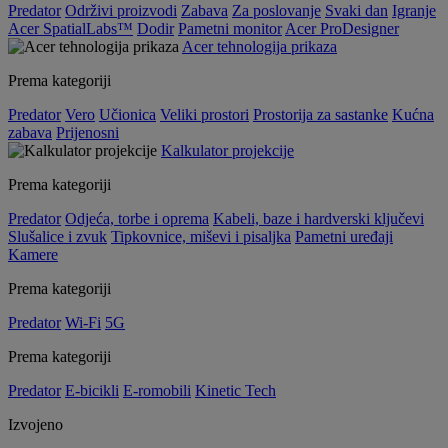
Predator
Održivi proizvodi
Zabava
Za poslovanje
Svaki dan
Igranje
Acer SpatialLabs™
Dodir
Pametni monitor
Acer ProDesigner
Acer tehnologija prikaza
Prema kategoriji
Predator
Vero
Učionica
Veliki prostori
Prostorija za sastanke
Kućna
zabava
Prijenosni
Kalkulator projekcije
Prema kategoriji
Predator
Odjeća, torbe i oprema
Kabeli, baze i hardverski ključevi
Slušalice i zvuk
Tipkovnice, miševi i pisaljka
Pametni uređaji
Kamere
Prema kategoriji
Predator
Wi-Fi
5G
Prema kategoriji
Predator
E-bicikli
E-romobili
Kinetic Tech
Izvojeno