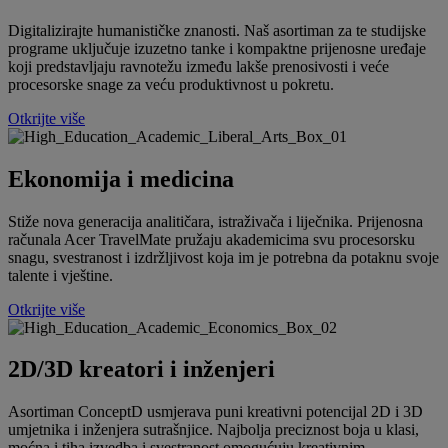
Digitalizirajte humanističke znanosti. Naš asortiman za te studijske
programe uključuje izuzetno tanke i kompaktne prijenosne uređaje
koji predstavljaju ravnotežu između lakše prenosivosti i veće
procesorske snage za veću produktivnost u pokretu.
Otkrijte više
Ekonomija i medicina
Stiže nova generacija analitičara, istraživača i liječnika. Prijenosna
računala Acer TravelMate pružaju akademicima svu procesorsku
snagu, svestranost i izdržljivost koja im je potrebna da potaknu svoje
talente i vještine.
Otkrijte više
2D/3D kreatori i inženjeri
Asortiman ConceptD usmjerava puni kreativni potencijal 2D i 3D
umjetnika i inženjera sutrašnjice. Najbolja preciznost boja u klasi,
moćna i tiha izvedba i svestranost omogućuju kreativnim