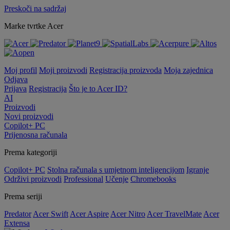
Preskoči na sadržaj
Marke tvrtke Acer
Moj profil
Moji proizvodi
Registracija proizvoda
Moja zajednica
Odjava
Prijava
Registracija
Što je to Acer ID?
AI
Proizvodi
Novi proizvodi
Copilot+ PC
Prijenosna računala
Prema kategoriji
Copilot+ PC
Stolna računala s umjetnom inteligencijom
Igranje
Održivi proizvodi
Professional
Učenje
Chromebooks
Prema seriji
Predator
Acer Swift
Acer Aspire
Acer Nitro
Acer TravelMate
Acer
Extensa