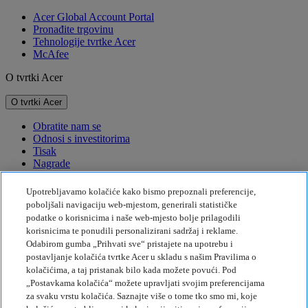
Acer Global Account Portal
Pronađite trgovinu
Tehnologije tvrtke Acer
McAfee
O tvrtki Acer
O tvrtki Acer
Obratite nam se
Odnosi s investitorima
Tisak
Nagrade
Događaji
Upotrebljavamo kolačiće kako bismo prepoznali preferencije,
Održivost
poboljšali navigaciju web-mjestom, generirali statističke
podatke o korisnicima i naše web-mjesto bolje prilagodili
Održivost
korisnicima te ponudili personalizirani sadržaj i reklame.
Odabirom gumba „Prihvati sve“ pristajete na upotrebu i
Društvena odgovornost tvrtke
postavljanje kolačića tvrtke Acer u skladu s našim Pravilima o
Emisije štetnih plinova za proizvod
kolačićima, a taj pristanak bilo kada možete povući. Pod
Project Humanity
„Postavkama kolačića“ možete upravljati svojim preferencijama
Earthion
za svaku vrstu kolačića. Saznajte više o tome tko smo mi, koje