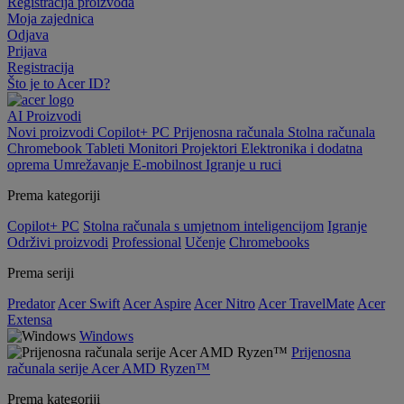
Registracija proizvoda
Moja zajednica
Odjava
Prijava
Registracija
Što je to Acer ID?
AI
Proizvodi
Novi proizvodi
Copilot+ PC
Prijenosna računala
Stolna računala
Chromebook
Tableti
Monitori
Projektori
Elektronika i dodatna
oprema
Umrežavanje
E-mobilnost
Igranje u ruci
Prema kategoriji
Copilot+ PC
Stolna računala s umjetnom inteligencijom
Igranje
Održivi proizvodi
Professional
Učenje
Chromebooks
Prema seriji
Predator
Acer Swift
Acer Aspire
Acer Nitro
Acer TravelMate
Acer
Extensa
Windows
Prijenosna
računala serije Acer AMD Ryzen™
Prema kategoriji