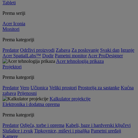
Tableti
Prema seriji
Acer Iconia
Monitori
Prema kategoriji
Predator
Održivi proizvodi
Zabava
Za poslovanje
Svaki dan
Igranje
Acer SpatialLabs™
Dodir
Pametni monitor
Acer ProDesigner
Acer tehnologija prikaza
Projektori
Prema kategoriji
Predator
Vero
Učionica
Veliki prostori
Prostorija za sastanke
Kućna
zabava
Prijenosni
Kalkulator projekcije
Elektronika i dodatna oprema
Prema kategoriji
Predator
Odjeća, torbe i oprema
Kabeli, baze i hardverski ključevi
Slušalice i zvuk
Tipkovnice, miševi i pisaljka
Pametni uređaji
Kamere