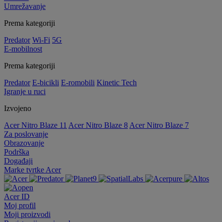
Umrežavanje
Prema kategoriji
Predator
Wi-Fi
5G
E-mobilnost
Prema kategoriji
Predator
E-bicikli
E-romobili
Kinetic Tech
Igranje u ruci
Izvojeno
Acer Nitro Blaze 11
Acer Nitro Blaze 8
Acer Nitro Blaze 7
Za poslovanje
Obrazovanje
Podrška
Događaji
Marke tvrtke Acer
Acer ID
Moj profil
Moji proizvodi