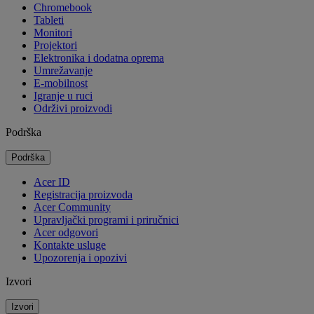
Chromebook
Tableti
Monitori
Projektori
Elektronika i dodatna oprema
Umrežavanje
E-mobilnost
Igranje u ruci
Održivi proizvodi
Podrška
Podrška
Acer ID
Registracija proizvoda
Acer Community
Upravljački programi i priručnici
Acer odgovori
Kontakte usluge
Upozorenja i opozivi
Izvori
Izvori