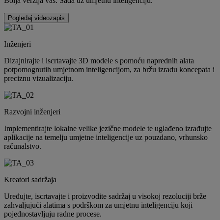
Bolja verzija vas. Sada uz umjetnu inteligenciju.
Pogledaj videozapis
Inženjeri
Dizajnirajte i iscrtavajte 3D modele s pomoću naprednih alata
potpomognutih umjetnom inteligencijom, za bržu izradu koncepata i
preciznu vizualizaciju.
Razvojni inženjeri
Implementirajte lokalne velike jezične modele te uglađeno izrađujte
aplikacije na temelju umjetne inteligencije uz pouzdano, vrhunsko
računalstvo.
Kreatori sadržaja
Uređujte, iscrtavajte i proizvodite sadržaj u visokoj rezoluciji brže
zahvaljujući alatima s podrškom za umjetnu inteligenciju koji
pojednostavljuju radne procese.