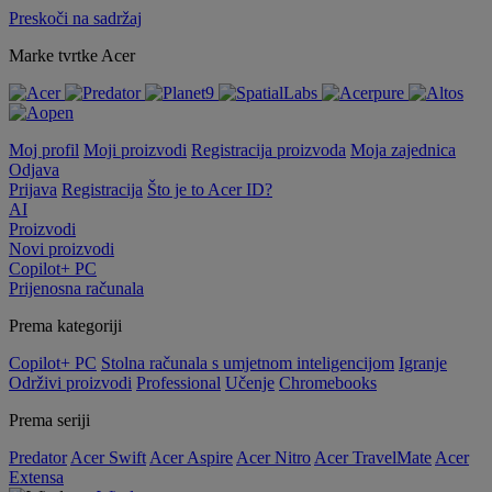
Preskoči na sadržaj
Marke tvrtke Acer
Moj profil
Moji proizvodi
Registracija proizvoda
Moja zajednica
Odjava
Prijava
Registracija
Što je to Acer ID?
AI
Proizvodi
Novi proizvodi
Copilot+ PC
Prijenosna računala
Prema kategoriji
Copilot+ PC
Stolna računala s umjetnom inteligencijom
Igranje
Održivi proizvodi
Professional
Učenje
Chromebooks
Prema seriji
Predator
Acer Swift
Acer Aspire
Acer Nitro
Acer TravelMate
Acer
Extensa