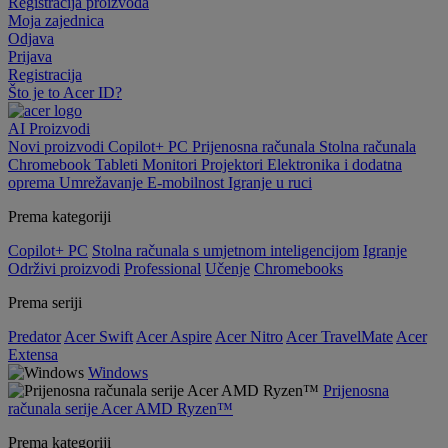
Registracija proizvoda
Moja zajednica
Odjava
Prijava
Registracija
Što je to Acer ID?
AI
Proizvodi
Novi proizvodi
Copilot+ PC
Prijenosna računala
Stolna računala
Chromebook
Tableti
Monitori
Projektori
Elektronika i dodatna
oprema
Umrežavanje
E-mobilnost
Igranje u ruci
Prema kategoriji
Copilot+ PC
Stolna računala s umjetnom inteligencijom
Igranje
Održivi proizvodi
Professional
Učenje
Chromebooks
Prema seriji
Predator
Acer Swift
Acer Aspire
Acer Nitro
Acer TravelMate
Acer
Extensa
Windows
Prijenosna
računala serije Acer AMD Ryzen™
Prema kategoriji