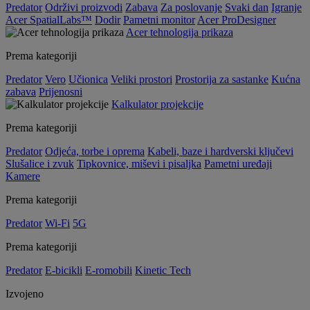
Predator
Održivi proizvodi
Zabava
Za poslovanje
Svaki dan
Igranje
Acer SpatialLabs™
Dodir
Pametni monitor
Acer ProDesigner
Acer tehnologija prikaza
Prema kategoriji
Predator
Vero
Učionica
Veliki prostori
Prostorija za sastanke
Kućna
zabava
Prijenosni
Kalkulator projekcije
Prema kategoriji
Predator
Odjeća, torbe i oprema
Kabeli, baze i hardverski ključevi
Slušalice i zvuk
Tipkovnice, miševi i pisaljka
Pametni uređaji
Kamere
Prema kategoriji
Predator
Wi-Fi
5G
Prema kategoriji
Predator
E-bicikli
E-romobili
Kinetic Tech
Izvojeno