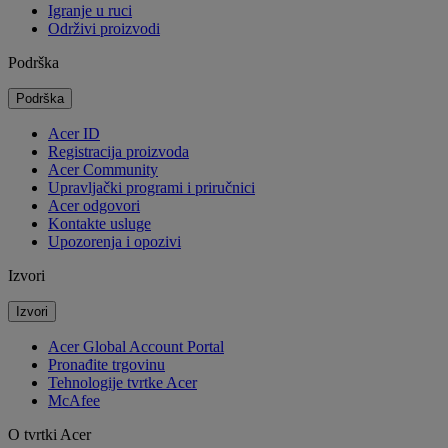
Igranje u ruci
Održivi proizvodi
Podrška
Podrška
Acer ID
Registracija proizvoda
Acer Community
Upravljački programi i priručnici
Acer odgovori
Kontakte usluge
Upozorenja i opozivi
Izvori
Izvori
Acer Global Account Portal
Pronađite trgovinu
Tehnologije tvrtke Acer
McAfee
O tvrtki Acer