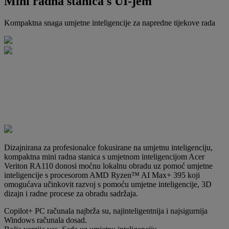
Mini radna stanica s UI-jem
Kompaktna snaga umjetne inteligencije za napredne tijekove rada
Dizajnirana za profesionalce fokusirane na umjetnu inteligenciju,
kompaktna mini radna stanica s umjetnom inteligencijom Acer
Veriton RA110 donosi moćnu lokalnu obradu uz pomoć umjetne
inteligencije s procesorom AMD Ryzen™ AI Max+ 395 koji
omogućava učinkovit razvoj s pomoću umjetne inteligencije, 3D
dizajn i radne procese za obradu sadržaja.
Copilot+ PC računala najbrža su, najinteligentnija i najsigurnija
Windows računala dosad.