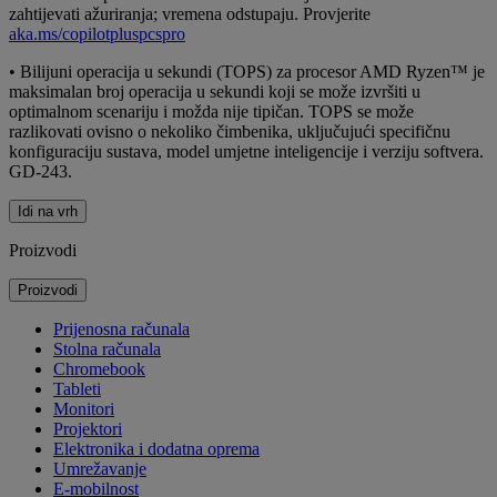
zahtijevati ažuriranja; vremena odstupaju. Provjerite
aka.ms/copilotpluspcspro
•
Bilijuni operacija u sekundi (TOPS) za procesor AMD Ryzen™ je
maksimalan broj operacija u sekundi koji se može izvršiti u
optimalnom scenariju i možda nije tipičan. TOPS se može
razlikovati ovisno o nekoliko čimbenika, uključujući specifičnu
konfiguraciju sustava, model umjetne inteligencije i verziju softvera.
GD-243.
Idi na vrh
Proizvodi
Proizvodi
Prijenosna računala
Stolna računala
Chromebook
Tableti
Monitori
Projektori
Elektronika i dodatna oprema
Umrežavanje
E-mobilnost