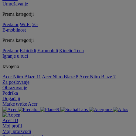
Umrežavanje
Prema kategoriji
Predator
Wi-Fi
5G
E-mobilnost
Prema kategoriji
Predator
E-bicikli
E-romobili
Kinetic Tech
Igranje u ruci
Izvojeno
Acer Nitro Blaze 11
Acer Nitro Blaze 8
Acer Nitro Blaze 7
Za poslovanje
Obrazovanje
Podrška
Događaji
Marke tvrtke Acer
Acer ID
Moj profil
Moji proizvodi