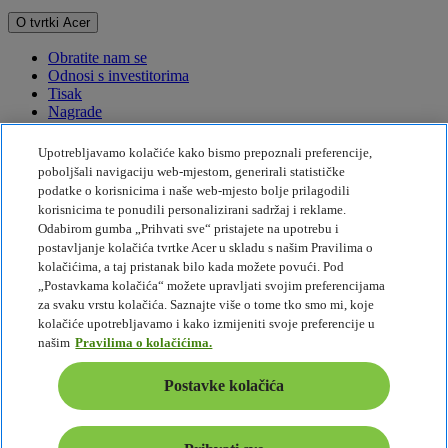
O tvrtki Acer
Obratite nam se
Odnosi s investitorima
Tisak
Nagrade
Događaji
Upotrebljavamo kolačiće kako bismo prepoznali preferencije,
Održivost
poboljšali navigaciju web-mjestom, generirali statističke
podatke o korisnicima i naše web-mjesto bolje prilagodili
Održivost
korisnicima te ponudili personalizirani sadržaj i reklame.
Odabirom gumba „Prihvati sve“ pristajete na upotrebu i
Društvena odgovornost tvrtke
postavljanje kolačića tvrtke Acer u skladu s našim Pravilima o
Emisije štetnih plinova za proizvod
kolačićima, a taj pristanak bilo kada možete povući. Pod
Project Humanity
„Postavkama kolačića“ možete upravljati svojim preferencijama
Earthion
za svaku vrstu kolačića. Saznajte više o tome tko smo mi, koje
Politika privatnosti
kolačiće upotrebljavamo i kako izmijeniti svoje preferencije u
Pravila o kolačićima
našim
Pravilima o kolačićima.
Pravne napomene
Dodatne pravne informacije
Postavke kolačića
Pravila pristupačnosti
Postavke kolačića
Hrvatska - Hrvatski