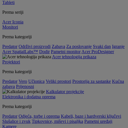
Tableti
Prema seriji
Acer Iconia
Monitori
Prema kategoriji
Predator
Održivi proizvodi
Zabava
Za poslovanje
Svaki dan
Igranje
Acer SpatialLabs™
Dodir
Pametni monitor
Acer ProDesigner
Acer tehnologija prikaza
Projektori
Prema kategoriji
Predator
Vero
Učionica
Veliki prostori
Prostorija za sastanke
Kućna
zabava
Prijenosni
Kalkulator projekcije
Elektronika i dodatna oprema
Prema kategoriji
Predator
Odjeća, torbe i oprema
Kabeli, baze i hardverski ključevi
Slušalice i zvuk
Tipkovnice, miševi i pisaljka
Pametni uređaji
Kamere