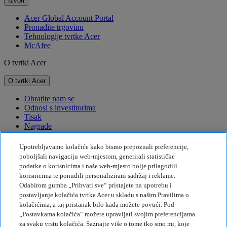
Izvori
Acer Global Account Portal
Pronađite trgovinu
Tehnologije tvrtke Acer
McAfee
O tvrtki Acer
O tvrtki Acer
Obratite nam se
Odnosi s investitorima
Tisak
Nagrade
Događaji
Upotrebljavamo kolačiće kako bismo prepoznali preferencije,
Održivost
poboljšali navigaciju web-mjestom, generirali statističke
podatke o korisnicima i naše web-mjesto bolje prilagodili
Održivost
korisnicima te ponudili personalizirani sadržaj i reklame.
Odabirom gumba „Prihvati sve“ pristajete na upotrebu i
Društvena odgovornost tvrtke
postavljanje kolačića tvrtke Acer u skladu s našim Pravilima o
Emisije štetnih plinova za proizvod
kolačićima, a taj pristanak bilo kada možete povući. Pod
Project Humanity
„Postavkama kolačića“ možete upravljati svojim preferencijama
Earthion
za svaku vrstu kolačića. Saznajte više o tome tko smo mi, koje