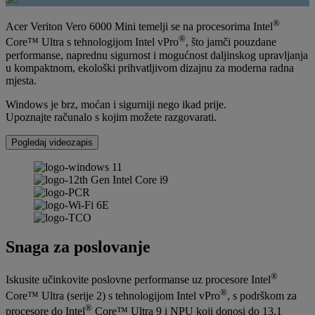
®
Acer Veriton Vero 6000 Mini temelji se na procesorima Intel
®
Core™ Ultra s tehnologijom Intel vPro
, što jamči pouzdane
performanse, naprednu sigurnost i mogućnost daljinskog upravljanja
u kompaktnom, ekološki prihvatljivom dizajnu za moderna radna
mjesta.
Windows je brz, moćan i sigurniji nego ikad prije.
Upoznajte računalo s kojim možete razgovarati.
Pogledaj videozapis
Snaga za poslovanje
®
Iskusite učinkovite poslovne performanse uz procesore Intel
®
Core™ Ultra (serije 2) s tehnologijom Intel vPro
, s podrškom za
®
procesore do Intel
Core™ Ultra 9 i NPU koji donosi do 13,1