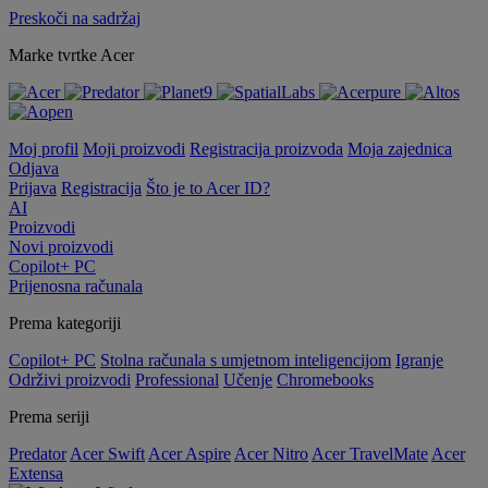
Preskoči na sadržaj
Marke tvrtke Acer
Moj profil
Moji proizvodi
Registracija proizvoda
Moja zajednica
Odjava
Prijava
Registracija
Što je to Acer ID?
AI
Proizvodi
Novi proizvodi
Copilot+ PC
Prijenosna računala
Prema kategoriji
Copilot+ PC
Stolna računala s umjetnom inteligencijom
Igranje
Održivi proizvodi
Professional
Učenje
Chromebooks
Prema seriji
Predator
Acer Swift
Acer Aspire
Acer Nitro
Acer TravelMate
Acer
Extensa