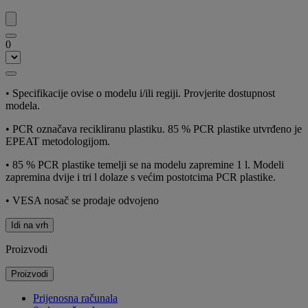
0
•
Specifikacije ovise o modelu i/ili regiji. Provjerite dostupnost
modela.
•
PCR označava recikliranu plastiku. 85 % PCR plastike utvrđeno je
EPEAT metodologijom.
•
85 % PCR plastike temelji se na modelu zapremine 1 l. Modeli
zapremina dvije i tri l dolaze s većim postotcima PCR plastike.
•
VESA nosač se prodaje odvojeno
Idi na vrh
Proizvodi
Proizvodi
Prijenosna računala