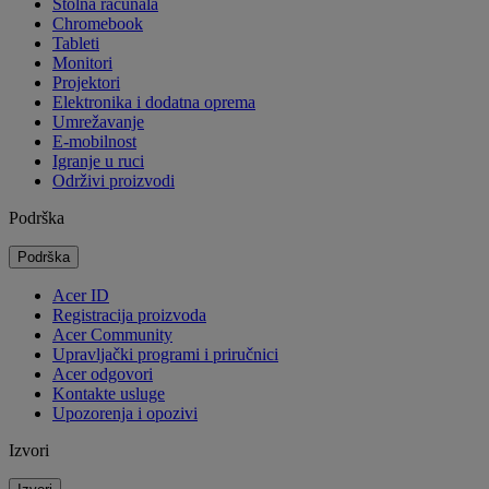
Stolna računala
Chromebook
Tableti
Monitori
Projektori
Elektronika i dodatna oprema
Umrežavanje
E-mobilnost
Igranje u ruci
Održivi proizvodi
Podrška
Podrška
Acer ID
Registracija proizvoda
Acer Community
Upravljački programi i priručnici
Acer odgovori
Kontakte usluge
Upozorenja i opozivi
Izvori