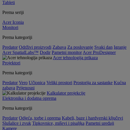
Tableti
Prema seriji
Acer Iconia
Monitori
Prema kategoriji
Predator
Održivi proizvodi
Zabava
Za poslovanje
Svaki dan
Igranje
Acer SpatialLabs™
Dodir
Pametni monitor
Acer ProDesigner
Acer tehnologija prikaza
Projektori
Prema kategoriji
Predator
Vero
Učionica
Veliki prostori
Prostorija za sastanke
Kućna
zabava
Prijenosni
Kalkulator projekcije
Elektronika i dodatna oprema
Prema kategoriji
Predator
Odjeća, torbe i oprema
Kabeli, baze i hardverski ključevi
Slušalice i zvuk
Tipkovnice, miševi i pisaljka
Pametni uređaji
Kamere