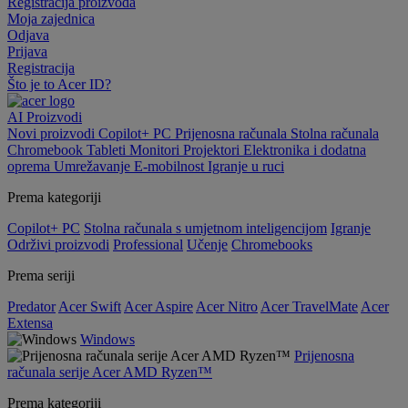
Registracija proizvoda
Moja zajednica
Odjava
Prijava
Registracija
Što je to Acer ID?
AI
Proizvodi
Novi proizvodi
Copilot+ PC
Prijenosna računala
Stolna računala
Chromebook
Tableti
Monitori
Projektori
Elektronika i dodatna
oprema
Umrežavanje
E-mobilnost
Igranje u ruci
Prema kategoriji
Copilot+ PC
Stolna računala s umjetnom inteligencijom
Igranje
Održivi proizvodi
Professional
Učenje
Chromebooks
Prema seriji
Predator
Acer Swift
Acer Aspire
Acer Nitro
Acer TravelMate
Acer
Extensa
Windows
Prijenosna
računala serije Acer AMD Ryzen™
Prema kategoriji