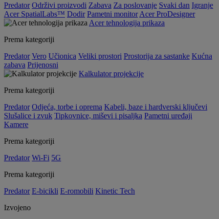
Predator
Održivi proizvodi
Zabava
Za poslovanje
Svaki dan
Igranje
Acer SpatialLabs™
Dodir
Pametni monitor
Acer ProDesigner
Acer tehnologija prikaza
Prema kategoriji
Predator
Vero
Učionica
Veliki prostori
Prostorija za sastanke
Kućna
zabava
Prijenosni
Kalkulator projekcije
Prema kategoriji
Predator
Odjeća, torbe i oprema
Kabeli, baze i hardverski ključevi
Slušalice i zvuk
Tipkovnice, miševi i pisaljka
Pametni uređaji
Kamere
Prema kategoriji
Predator
Wi-Fi
5G
Prema kategoriji
Predator
E-bicikli
E-romobili
Kinetic Tech
Izvojeno