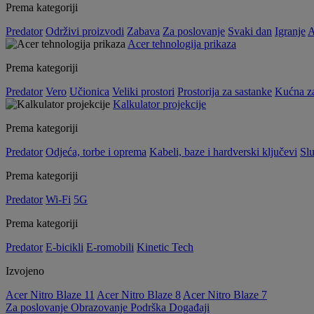
Prema kategoriji
Predator
Održivi proizvodi
Zabava
Za poslovanje
Svaki dan
Igranje
A
Acer tehnologija prikaza
Prema kategoriji
Predator
Vero
Učionica
Veliki prostori
Prostorija za sastanke
Kućna z
Kalkulator projekcije
Prema kategoriji
Predator
Odjeća, torbe i oprema
Kabeli, baze i hardverski ključevi
Slu
Prema kategoriji
Predator
Wi-Fi
5G
Prema kategoriji
Predator
E-bicikli
E-romobili
Kinetic Tech
Izvojeno
Acer Nitro Blaze 11
Acer Nitro Blaze 8
Acer Nitro Blaze 7
Za poslovanje
Obrazovanje
Podrška
Događaji