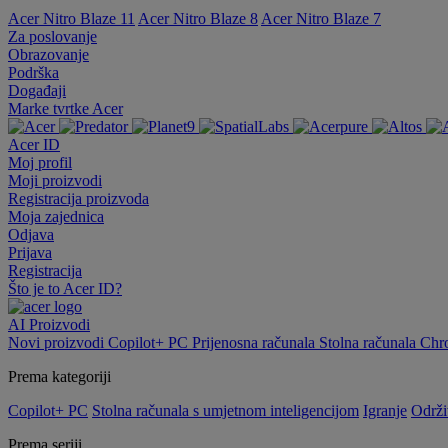
Acer Nitro Blaze 11
Acer Nitro Blaze 8
Acer Nitro Blaze 7
Za poslovanje
Obrazovanje
Podrška
Događaji
Marke tvrtke Acer
Acer ID
Moj profil
Moji proizvodi
Registracija proizvoda
Moja zajednica
Odjava
Prijava
Registracija
Što je to Acer ID?
AI
Proizvodi
Novi proizvodi
Copilot+ PC
Prijenosna računala
Stolna računala
Chr
Prema kategoriji
Copilot+ PC
Stolna računala s umjetnom inteligencijom
Igranje
Održi
Prema seriji