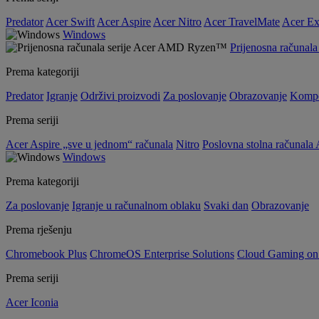
Predator
Acer Swift
Acer Aspire
Acer Nitro
Acer TravelMate
Acer Ex
Windows
Prijenosna računa
Prema kategoriji
Predator
Igranje
Održivi proizvodi
Za poslovanje
Obrazovanje
Kompo
Prema seriji
Acer Aspire „sve u jednom“ računala
Nitro
Poslovna stolna računala 
Windows
Prema kategoriji
Za poslovanje
Igranje u računalnom oblaku
Svaki dan
Obrazovanje
Prema rješenju
Chromebook Plus
ChromeOS Enterprise Solutions
Cloud Gaming o
Prema seriji
Acer Iconia