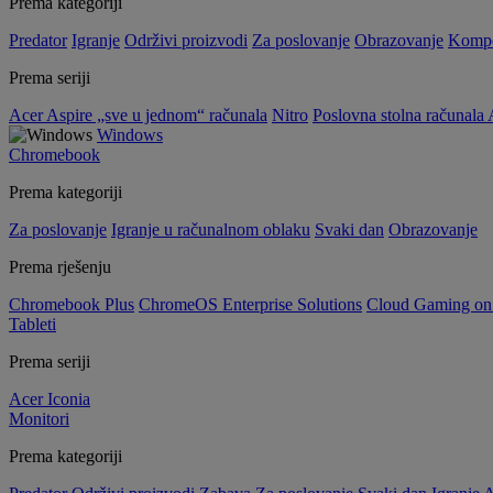
Prema kategoriji
Predator
Igranje
Održivi proizvodi
Za poslovanje
Obrazovanje
Kompo
Prema seriji
Acer Aspire „sve u jednom“ računala
Nitro
Poslovna stolna računala 
Windows
Chromebook
Prema kategoriji
Za poslovanje
Igranje u računalnom oblaku
Svaki dan
Obrazovanje
Prema rješenju
Chromebook Plus
ChromeOS Enterprise Solutions
Cloud Gaming o
Tableti
Prema seriji
Acer Iconia
Monitori
Prema kategoriji