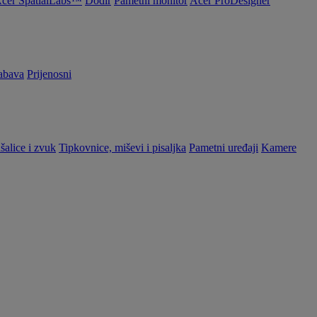
cer SpatialLabs™
Dodir
Pametni monitor
Acer ProDesigner
abava
Prijenosni
šalice i zvuk
Tipkovnice, miševi i pisaljka
Pametni uređaji
Kamere