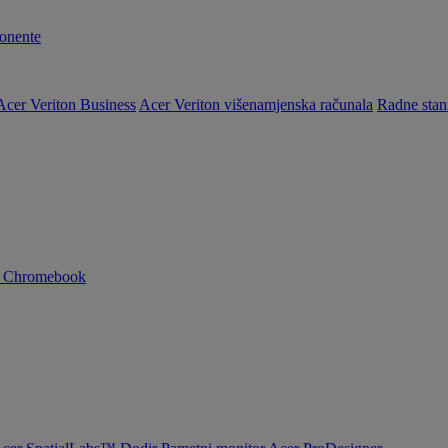
nente
Acer Veriton Business
Acer Veriton višenamjenska računala
Radne stan
n Chromebook