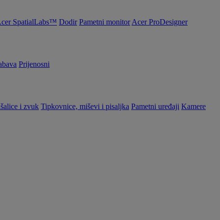
cer SpatialLabs™
Dodir
Pametni monitor
Acer ProDesigner
abava
Prijenosni
šalice i zvuk
Tipkovnice, miševi i pisaljka
Pametni uređaji
Kamere