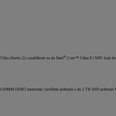
®
tra (Series 2) s podrškom za do Intel
Core™ Ultra 9 i NPU koji don
 SO-DIMM DDR5 memorije i proširite pohranu s do 2 TB SSD pohrane