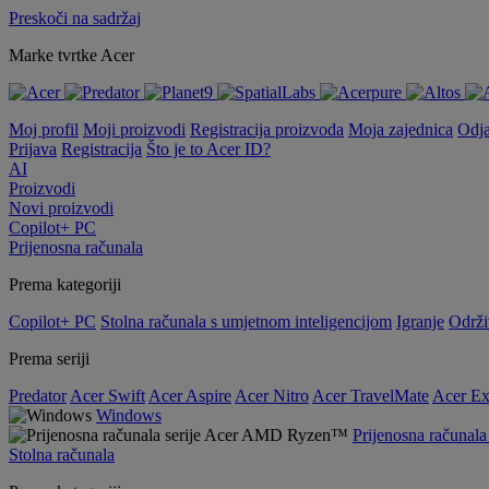
Preskoči na sadržaj
Marke tvrtke Acer
Moj profil
Moji proizvodi
Registracija proizvoda
Moja zajednica
Odj
Prijava
Registracija
Što je to Acer ID?
AI
Proizvodi
Novi proizvodi
Copilot+ PC
Prijenosna računala
Prema kategoriji
Copilot+ PC
Stolna računala s umjetnom inteligencijom
Igranje
Održi
Prema seriji
Predator
Acer Swift
Acer Aspire
Acer Nitro
Acer TravelMate
Acer Ex
Windows
Prijenosna računa
Stolna računala