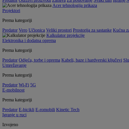
Predator
Održivi proizvodi
Zabava
Za poslovanje
Svaki dan
Igranje
A
Acer tehnologija prikaza
Projektori
Prema kategoriji
Predator
Vero
Učionica
Veliki prostori
Prostorija za sastanke
Kućna z
Kalkulator projekcije
Elektronika i dodatna oprema
Prema kategoriji
Predator
Odjeća, torbe i oprema
Kabeli, baze i hardverski ključevi
Slu
Umrežavanje
Prema kategoriji
Predator
Wi-Fi
5G
E-mobilnost
Prema kategoriji
Predator
E-bicikli
E-romobili
Kinetic Tech
Igranje u ruci
Izvojeno