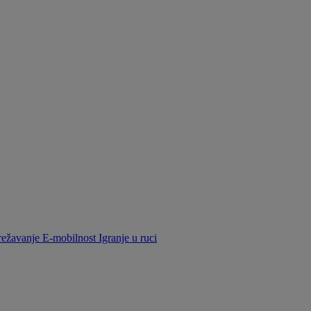
ežavanje
E-mobilnost
Igranje u ruci