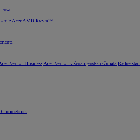
tensa
la serije Acer AMD Ryzen™
nente
Acer Veriton Business
Acer Veriton višenamjenska računala
Radne stan
n Chromebook