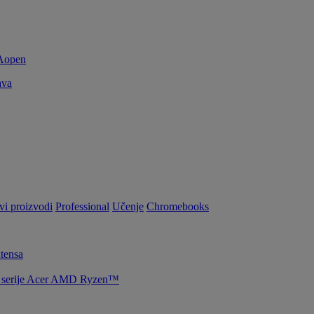
ava
vi proizvodi
Professional
Učenje
Chromebooks
tensa
la serije Acer AMD Ryzen™