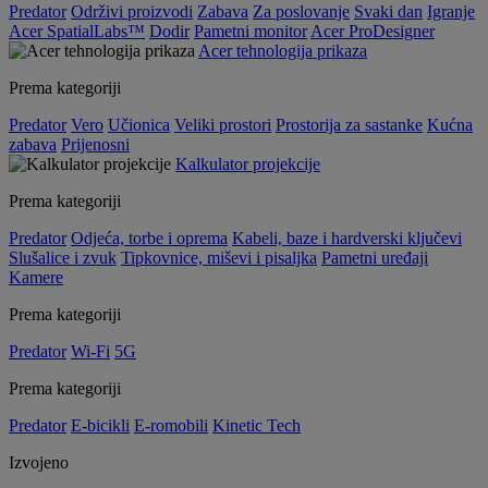
Predator
Održivi proizvodi
Zabava
Za poslovanje
Svaki dan
Igranje
Acer SpatialLabs™
Dodir
Pametni monitor
Acer ProDesigner
Acer tehnologija prikaza
Prema kategoriji
Predator
Vero
Učionica
Veliki prostori
Prostorija za sastanke
Kućna
zabava
Prijenosni
Kalkulator projekcije
Prema kategoriji
Predator
Odjeća, torbe i oprema
Kabeli, baze i hardverski ključevi
Slušalice i zvuk
Tipkovnice, miševi i pisaljka
Pametni uređaji
Kamere
Prema kategoriji
Predator
Wi-Fi
5G
Prema kategoriji
Predator
E-bicikli
E-romobili
Kinetic Tech
Izvojeno