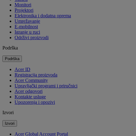
Monitori
Projektori
Elektronika i dodatna oprema
Umrežavanje
E-mobilnost
Igranje u ruci
Održivi proizvodi
Podrška
Podrška
Acer ID
Registracija proizvoda
Acer Community
Upravljački programi i priručnici
Acer odgovori
Kontakte usluge
Upozorenja i opozivi
Izvori
Izvori
Acer Global Account Portal