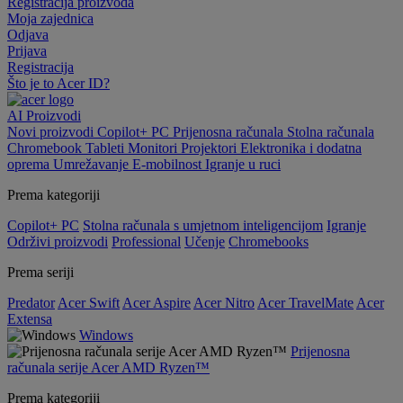
Registracija proizvoda
Moja zajednica
Odjava
Prijava
Registracija
Što je to Acer ID?
AI
Proizvodi
Novi proizvodi
Copilot+ PC
Prijenosna računala
Stolna računala
Chromebook
Tableti
Monitori
Projektori
Elektronika i dodatna
oprema
Umrežavanje
E-mobilnost
Igranje u ruci
Prema kategoriji
Copilot+ PC
Stolna računala s umjetnom inteligencijom
Igranje
Održivi proizvodi
Professional
Učenje
Chromebooks
Prema seriji
Predator
Acer Swift
Acer Aspire
Acer Nitro
Acer TravelMate
Acer
Extensa
Windows
Prijenosna
računala serije Acer AMD Ryzen™
Prema kategoriji