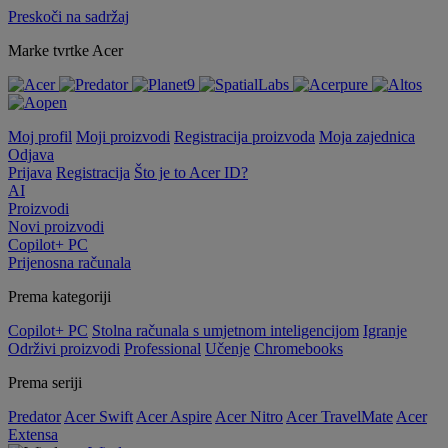
Preskoči na sadržaj
Marke tvrtke Acer
Moj profil
Moji proizvodi
Registracija proizvoda
Moja zajednica
Odjava
Prijava
Registracija
Što je to Acer ID?
AI
Proizvodi
Novi proizvodi
Copilot+ PC
Prijenosna računala
Prema kategoriji
Copilot+ PC
Stolna računala s umjetnom inteligencijom
Igranje
Održivi proizvodi
Professional
Učenje
Chromebooks
Prema seriji
Predator
Acer Swift
Acer Aspire
Acer Nitro
Acer TravelMate
Acer
Extensa