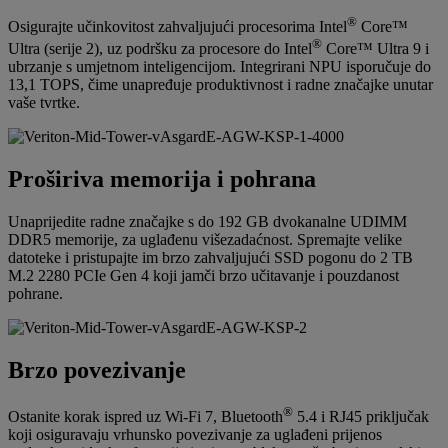
®
Osigurajte učinkovitost zahvaljujući procesorima Intel
Core™
®
Ultra (serije 2), uz podršku za procesore do Intel
Core™ Ultra 9 i
ubrzanje s umjetnom inteligencijom. Integrirani NPU isporučuje do
13,1 TOPS, čime unapređuje produktivnost i radne značajke unutar
vaše tvrtke.
Proširiva memorija i pohrana
Unaprijedite radne značajke s do 192 GB dvokanalne UDIMM
DDR5 memorije, za uglađenu višezadaćnost. Spremajte velike
datoteke i pristupajte im brzo zahvaljujući SSD pogonu do 2 TB
M.2 2280 PCIe Gen 4 koji jamči brzo učitavanje i pouzdanost
pohrane.
Brzo povezivanje
®
Ostanite korak ispred uz Wi-Fi 7, Bluetooth
5.4 i RJ45 priključak
koji osiguravaju vrhunsko povezivanje za uglađeni prijenos