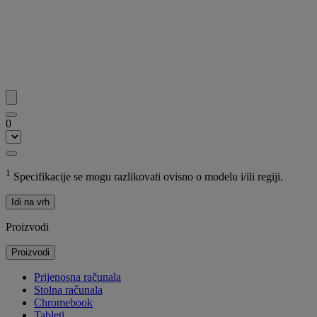
0
1
Specifikacije se mogu razlikovati ovisno o modelu i/ili regiji.
Idi na vrh
Proizvodi
Proizvodi
Prijenosna računala
Stolna računala
Chromebook
Tableti