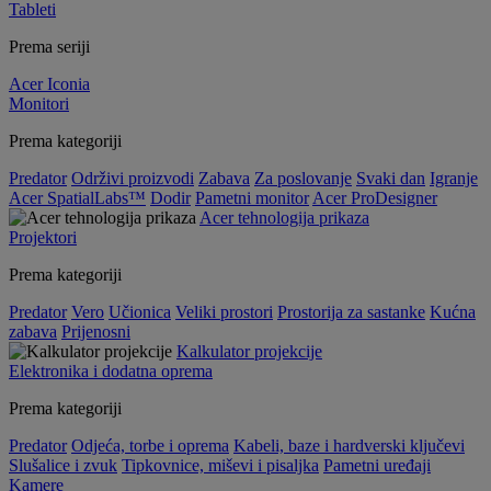
Tableti
Prema seriji
Acer Iconia
Monitori
Prema kategoriji
Predator
Održivi proizvodi
Zabava
Za poslovanje
Svaki dan
Igranje
Acer SpatialLabs™
Dodir
Pametni monitor
Acer ProDesigner
Acer tehnologija prikaza
Projektori
Prema kategoriji
Predator
Vero
Učionica
Veliki prostori
Prostorija za sastanke
Kućna
zabava
Prijenosni
Kalkulator projekcije
Elektronika i dodatna oprema
Prema kategoriji
Predator
Odjeća, torbe i oprema
Kabeli, baze i hardverski ključevi
Slušalice i zvuk
Tipkovnice, miševi i pisaljka
Pametni uređaji
Kamere