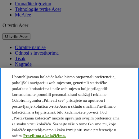
Pronađite trgovinu
Tehnologije tvrtke Acer
McAfee
O tvrtki Acer
O tvrtki Acer
Obratite nam se
Odnosi s investitorima
Tisak
Nagrade
Događaji
Upotrebljavamo kolačiće kako bismo prepoznali preferencije,
Održivost
poboljšali navigaciju web-mjestom, generirali statističke
podatke o korisnicima i naše web-mjesto bolje prilagodili
Održivost
korisnicima te ponudili personalizirani sadržaj i reklame.
Odabirom gumba „Prihvati sve“ pristajete na upotrebu i
Društvena odgovornost tvrtke
postavljanje kolačića tvrtke Acer u skladu s našim Pravilima o
Emisije štetnih plinova za proizvod
kolačićima, a taj pristanak bilo kada možete povući. Pod
Project Humanity
„Postavkama kolačića“ možete upravljati svojim preferencijama
Earthion
za svaku vrstu kolačića. Saznajte više o tome tko smo mi, koje
Politika privatnosti
kolačiće upotrebljavamo i kako izmijeniti svoje preferencije u
Pravila o kolačićima
našim
Pravilima o kolačićima.