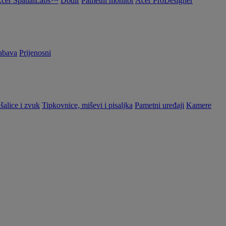
cer SpatialLabs™
Dodir
Pametni monitor
Acer ProDesigner
abava
Prijenosni
šalice i zvuk
Tipkovnice, miševi i pisaljka
Pametni uređaji
Kamere