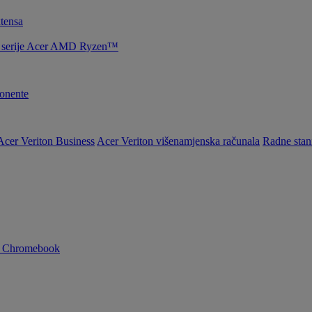
tensa
la serije Acer AMD Ryzen™
nente
Acer Veriton Business
Acer Veriton višenamjenska računala
Radne stan
n Chromebook