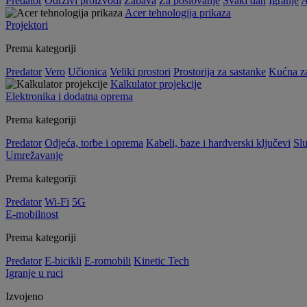
Predator
Održivi proizvodi
Zabava
Za poslovanje
Svaki dan
Igranje
A
Acer tehnologija prikaza
Projektori
Prema kategoriji
Predator
Vero
Učionica
Veliki prostori
Prostorija za sastanke
Kućna z
Kalkulator projekcije
Elektronika i dodatna oprema
Prema kategoriji
Predator
Odjeća, torbe i oprema
Kabeli, baze i hardverski ključevi
Slu
Umrežavanje
Prema kategoriji
Predator
Wi-Fi
5G
E-mobilnost
Prema kategoriji
Predator
E-bicikli
E-romobili
Kinetic Tech
Igranje u ruci
Izvojeno