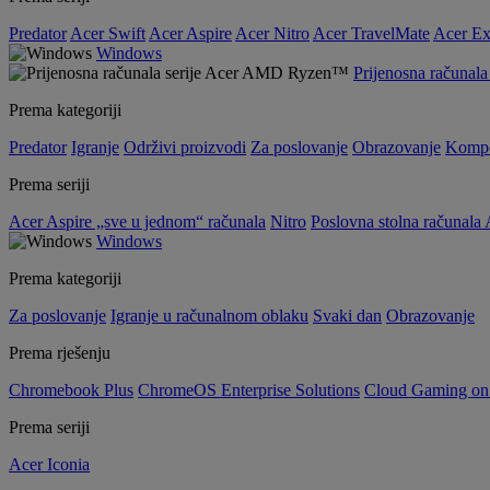
Predator
Acer Swift
Acer Aspire
Acer Nitro
Acer TravelMate
Acer Ex
Windows
Prijenosna računa
Prema kategoriji
Predator
Igranje
Održivi proizvodi
Za poslovanje
Obrazovanje
Kompo
Prema seriji
Acer Aspire „sve u jednom“ računala
Nitro
Poslovna stolna računala 
Windows
Prema kategoriji
Za poslovanje
Igranje u računalnom oblaku
Svaki dan
Obrazovanje
Prema rješenju
Chromebook Plus
ChromeOS Enterprise Solutions
Cloud Gaming o
Prema seriji
Acer Iconia