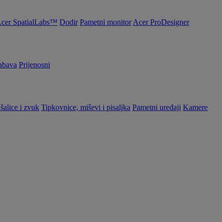
cer SpatialLabs™
Dodir
Pametni monitor
Acer ProDesigner
abava
Prijenosni
šalice i zvuk
Tipkovnice, miševi i pisaljka
Pametni uređaji
Kamere