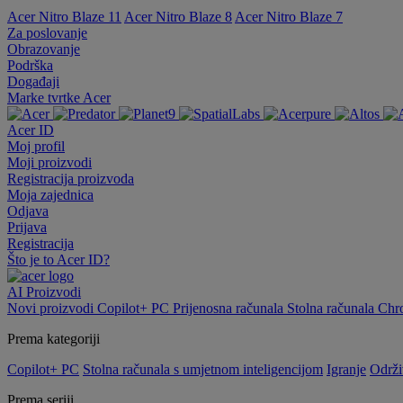
Acer Nitro Blaze 11
Acer Nitro Blaze 8
Acer Nitro Blaze 7
Za poslovanje
Obrazovanje
Podrška
Događaji
Marke tvrtke Acer
Acer ID
Moj profil
Moji proizvodi
Registracija proizvoda
Moja zajednica
Odjava
Prijava
Registracija
Što je to Acer ID?
AI
Proizvodi
Novi proizvodi
Copilot+ PC
Prijenosna računala
Stolna računala
Chr
Prema kategoriji
Copilot+ PC
Stolna računala s umjetnom inteligencijom
Igranje
Održi
Prema seriji