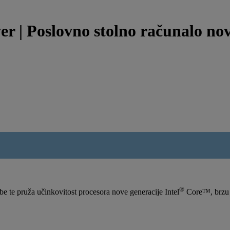
 | Poslovno stolno računalo nov
®
e te pruža učinkovitost procesora nove generacije Intel
Core™, brzu m