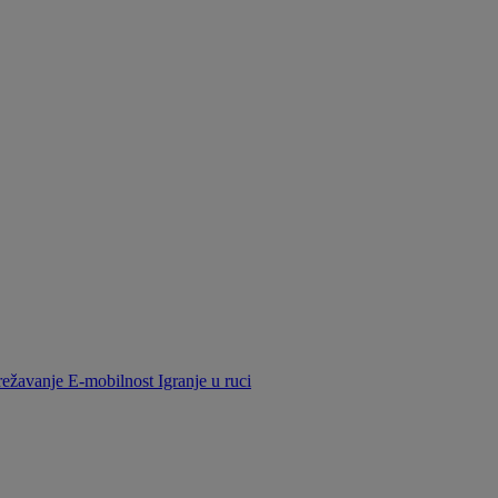
ežavanje
E-mobilnost
Igranje u ruci