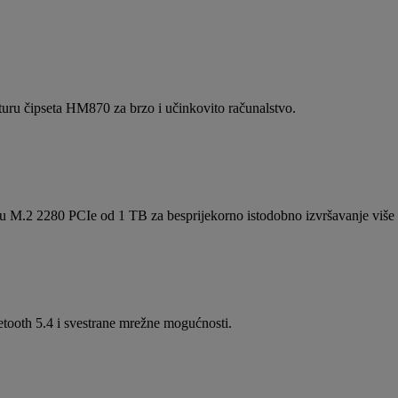
uru čipseta HM870 za brzo i učinkovito računalstvo.
.2 2280 PCIe od 1 TB za besprijekorno istodobno izvršavanje više z
tooth 5.4 i svestrane mrežne mogućnosti.