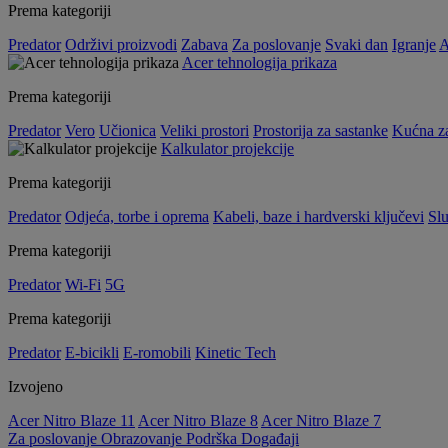
Prema kategoriji
Predator
Održivi proizvodi
Zabava
Za poslovanje
Svaki dan
Igranje
A
Acer tehnologija prikaza
Prema kategoriji
Predator
Vero
Učionica
Veliki prostori
Prostorija za sastanke
Kućna z
Kalkulator projekcije
Prema kategoriji
Predator
Odjeća, torbe i oprema
Kabeli, baze i hardverski ključevi
Slu
Prema kategoriji
Predator
Wi-Fi
5G
Prema kategoriji
Predator
E-bicikli
E-romobili
Kinetic Tech
Izvojeno
Acer Nitro Blaze 11
Acer Nitro Blaze 8
Acer Nitro Blaze 7
Za poslovanje
Obrazovanje
Podrška
Događaji