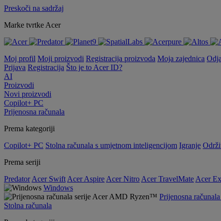
Preskoči na sadržaj
Marke tvrtke Acer
Moj profil
Moji proizvodi
Registracija proizvoda
Moja zajednica
Odj
Prijava
Registracija
Što je to Acer ID?
AI
Proizvodi
Novi proizvodi
Copilot+ PC
Prijenosna računala
Prema kategoriji
Copilot+ PC
Stolna računala s umjetnom inteligencijom
Igranje
Održi
Prema seriji
Predator
Acer Swift
Acer Aspire
Acer Nitro
Acer TravelMate
Acer Ex
Windows
Prijenosna računa
Stolna računala