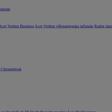
nente
Acer Veriton Business
Acer Veriton višenamjenska računala
Radne stan
n Chromebook