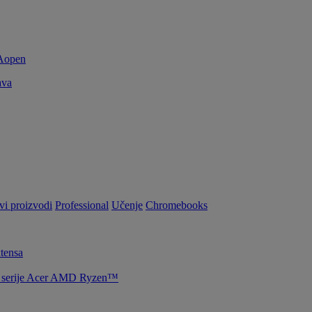
ava
vi proizvodi
Professional
Učenje
Chromebooks
tensa
la serije Acer AMD Ryzen™