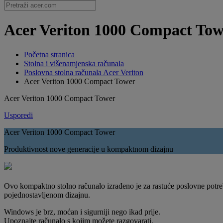
Acer Veriton 1000 Compact Tower
Početna stranica
Stolna i višenamjenska računala
Poslovna stolna računala Acer Veriton
Acer Veriton 1000 Compact Tower
Acer Veriton 1000 Compact Tower
Usporedi
Acer Veriton 1000 Compact Tower
Produktivnost nove generacije u kompaktnom dizajnu
Ovo kompaktno stolno računalo izrađeno je za rastuće poslovne potreb
pojednostavljenom dizajnu.
Windows je brz, moćan i sigurniji nego ikad prije.
Upoznajte računalo s kojim možete razgovarati.