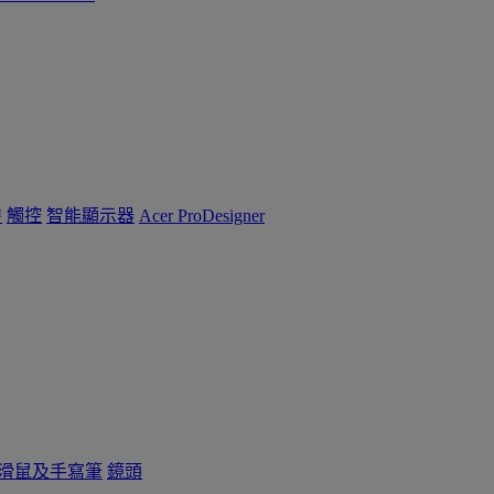
™
觸控
智能顯示器
Acer ProDesigner
滑鼠及手寫筆
鏡頭