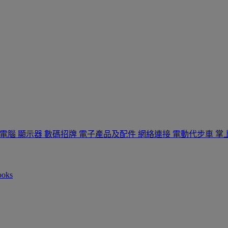
板電腦
顯示器
數碼招牌
電子產品及配件
網絡連接
電動代步車
掌
ooks