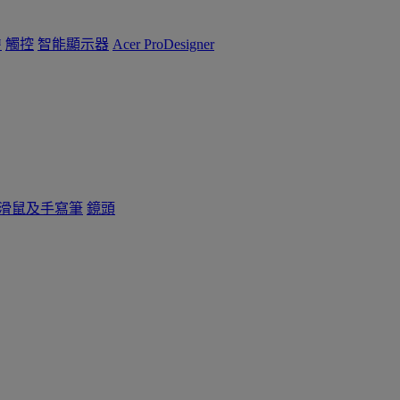
™
觸控
智能顯示器
Acer ProDesigner
滑鼠及手寫筆
鏡頭