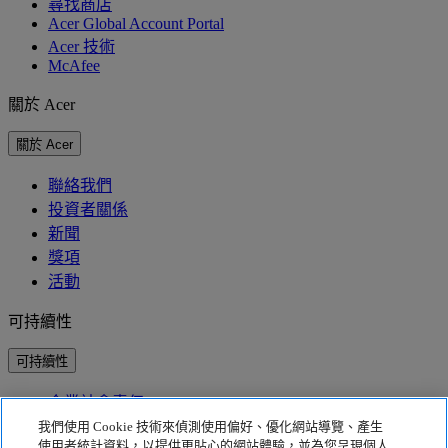
尋找商店
Acer Global Account Portal
Acer 技術
McAfee
關於 Acer
關於 Acer
聯絡我們
投資者關係
新聞
獎項
活動
可持續性
可持續性
企業社會責任
產品碳足跡
我們使用 Cookie 技術來偵測使用偏好、優化網站導覽、產生
Project Humanity
使用者統計資料，以提供更貼心的網站體驗，並為您呈現個人