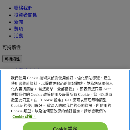
聯絡我們
投資者關係
新聞
獎項
活動
可持續性
可持續性
企業社會責任
產品碳足跡
我們使用 Cookie 技術來偵測使用偏好、優化網站導覽、產生
Project Humanity
使用者統計資料，以提供更貼心的網站體驗，並為您呈現個人
Earthion
化內容與廣告。 當您點擊「全部接受」，即表示您同意 Acer
依據我們的 Cookie 政策使用及設置所有 Cookie。您可以隨時
隱私權政策
撤回此同意。在「Cookie 設定」中，您可以管理每種類型
Cookie 的使用偏好。 欲深入瞭解我們的公司資訊、所使用的
Cookie 政策
Cookie 類型，以及如何更改您的偏好設定，請參閱我們的
法律聲明
Cookie 政策。
其他法律資訊
可存取性政策
Cookie 設定