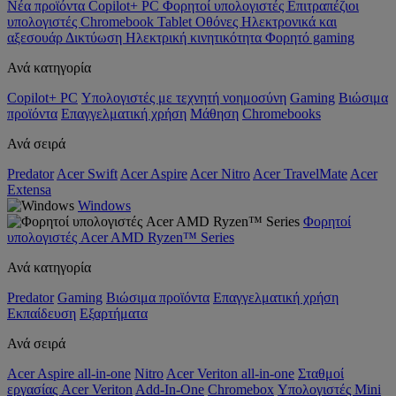
Νέα προϊόντα
Copilot+ PC
Φορητοί υπολογιστές
Επιτραπέζιοι
υπολογιστές
Chromebook
Tablet
Οθόνες
Ηλεκτρονικά και
αξεσουάρ
Δικτύωση
Ηλεκτρική κινητικότητα
Φορητό gaming
Ανά κατηγορία
Copilot+ PC
Υπολογιστές με τεχνητή νοημοσύνη
Gaming
Βιώσιμα
προϊόντα
Επαγγελματική χρήση
Μάθηση
Chromebooks
Ανά σειρά
Predator
Acer Swift
Acer Aspire
Acer Nitro
Acer TravelMate
Acer
Extensa
Windows
Φορητοί
υπολογιστές Acer AMD Ryzen™ Series
Ανά κατηγορία
Predator
Gaming
Βιώσιμα προϊόντα
Επαγγελματική χρήση
Εκπαίδευση
Εξαρτήματα
Ανά σειρά
Acer Aspire all-in-one
Nitro
Acer Veriton all-in-one
Σταθμοί
εργασίας Acer Veriton
Add-In-One
Chromebox
Υπολογιστές Mini