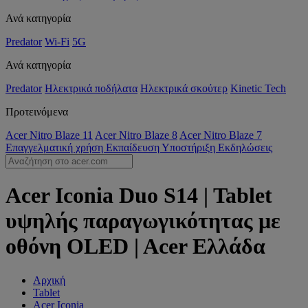
Ανά κατηγορία
Predator
Wi-Fi
5G
Ανά κατηγορία
Predator
Ηλεκτρικά ποδήλατα
Ηλεκτρικά σκούτερ
Kinetic Tech
Προτεινόμενα
Acer Nitro Blaze 11
Acer Nitro Blaze 8
Acer Nitro Blaze 7
Επαγγελματική χρήση
Εκπαίδευση
Υποστήριξη
Εκδηλώσεις
Acer Iconia Duo S14 | Tablet
υψηλής παραγωγικότητας με
οθόνη OLED | Acer Ελλάδα
Αρχική
Tablet
Acer Iconia