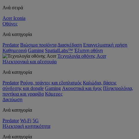
Ανά σειρά
Acer Iconia
Οθόνες
Ανά κατηγορία
Predator
Βιώσιμα προϊόντα
Διασκέδαση
Επαγγελματική χρήση
Καθημερινά
Gaming
SpatialLabs™
Έξυπνη οθόνη
Τεχνολογία οθόνης Acer
Ηλεκτρονικά και αξεσουάρ
Ανά κατηγορία
Predator
Ρούχα, τσάντες και εξοπλισμός
Καλώδια, βάσεις
σύνδεσης και dongle
Gaming
Ακουστικά και ήχος
Πληκτρολόγια,
ποντίκια και γραφίδα
Κάμερες
Δικτύωση
Ανά κατηγορία
Predator
Wi-Fi
5G
Ηλεκτρική κινητικότητα
Ανά κατηγορία