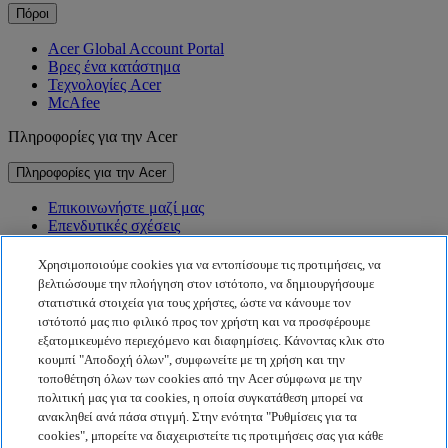
Πόροι
Acer Global Account Portal
Βρες ένα κατάστημα
Τεχνολογίες Acer
McAfee
Πληροφορίες για την Acer
Πληροφορίες για την Acer
Επικοινωνήστε μαζί μας
Επενδυτικές σχέσεις
Νέα
Βραβεία
Χρησιμοποιούμε cookies για να εντοπίσουμε τις προτιμήσεις, να
Εκδηλώσεις
βελτιώσουμε την πλοήγηση στον ιστότοπο, να δημιουργήσουμε
στατιστικά στοιχεία για τους χρήστες, ώστε να κάνουμε τον
Βιωσιμότητα
ιστότοπό μας πιο φιλικό προς τον χρήστη και να προσφέρουμε
εξατομικευμένο περιεχόμενο και διαφημίσεις. Κάνοντας κλικ στο
Βιωσιμότητα
κουμπί "Αποδοχή όλων", συμφωνείτε με τη χρήση και την
τοποθέτηση όλων των cookies από την Acer σύμφωνα με την
Εταιρική κοινωνική ευθύνη
πολιτική μας για τα cookies, η οποία συγκατάθεση μπορεί να
Αποτύπωμα άνθρακα προϊόντος
ανακληθεί ανά πάσα στιγμή. Στην ενότητα "Ρυθμίσεις για τα
Project Humanity
cookies", μπορείτε να διαχειριστείτε τις προτιμήσεις σας για κάθε
Earthion