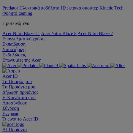
Predator
Ηλεκτρικά ποδήλατα
Ηλεκτρικά σκούτερ
Kinetic Tech
Φορητό gaming
Προτεινόμενα
Acer Nitro Blaze 11
Acer Nitro Blaze 8
Acer Nitro Blaze 7
Επαγγελματική χρήση
Εκπαίδευση
Υποστήριξη
Εκδηλώσεις
Επωνυμίες της Acer
Acer ID
Το Προφίλ μου
Τα Προϊόντα μου
Δήλωση προϊόντος
Η Κοινότητά μου
Αποσύνδεση
Σύνδεση
Εγγραφή
Τι είναι το Acer ID;
AI
Προϊόντα