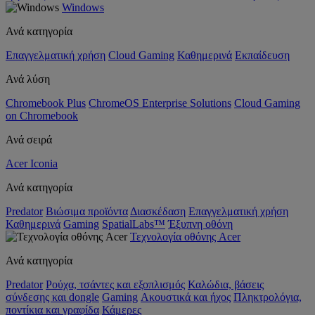
Windows
Ανά κατηγορία
Επαγγελματική χρήση
Cloud Gaming
Καθημερινά
Εκπαίδευση
Ανά λύση
Chromebook Plus
ChromeOS Enterprise Solutions
Cloud Gaming
on Chromebook
Ανά σειρά
Acer Iconia
Ανά κατηγορία
Predator
Βιώσιμα προϊόντα
Διασκέδαση
Επαγγελματική χρήση
Καθημερινά
Gaming
SpatialLabs™
Έξυπνη οθόνη
Τεχνολογία οθόνης Acer
Ανά κατηγορία
Predator
Ρούχα, τσάντες και εξοπλισμός
Καλώδια, βάσεις
σύνδεσης και dongle
Gaming
Ακουστικά και ήχος
Πληκτρολόγια,
ποντίκια και γραφίδα
Κάμερες