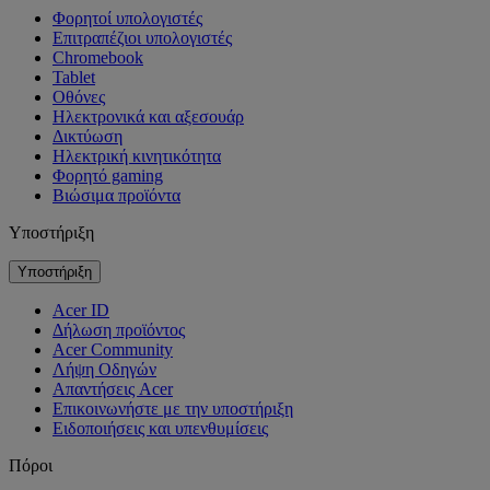
Φορητοί υπολογιστές
Επιτραπέζιοι υπολογιστές
Chromebook
Tablet
Οθόνες
Ηλεκτρονικά και αξεσουάρ
Δικτύωση
Ηλεκτρική κινητικότητα
Φορητό gaming
Βιώσιμα προϊόντα
Υποστήριξη
Υποστήριξη
Acer ID
Δήλωση προϊόντος
Acer Community
Λήψη Οδηγών
Απαντήσεις Acer
Επικοινωνήστε με την υποστήριξη
Ειδοποιήσεις και υπενθυμίσεις
Πόροι