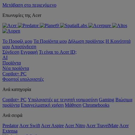
Μετάβαση στο περιεχόμενο
Επωνυμίες της Acer
Το Προφίλ μου
Τα Προϊόντα μου
Δήλωση προϊόντος
Η Κοινότητά
μου
Αποσύνδεση
Σύνδεση
Εγγραφή
Τι είναι το Acer ID;
AI
Προϊόντα
Νέα προϊόντα
Copilot+ PC
Φορητοί υπολογιστές
Ανά κατηγορία
Copilot+ PC
Υπολογιστές με τεχνητή νοημοσύνη
Gaming
Βιώσιμα
προϊόντα
Επαγγελματική χρήση
Μάθηση
Chromebooks
Ανά σειρά
Predator
Acer Swift
Acer Aspire
Acer Nitro
Acer TravelMate
Acer
Extensa