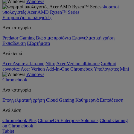
Windows
Φορητοί
υπολογιστές Acer AMD Ryzen™ Series
Επιτραπέζιοι υπολογιστές
Ανά κατηγορία
Predator
Gaming
Βιώσιμα προϊόντα
Επαγγελματική χρήση
Εκπαίδευση
Εξαρτήματα
Ανά σειρά
Acer Aspire all-in-one
Nitro
Acer Veriton all-in-one
Σταθμοί
εργασίας Acer Veriton
Add-In-One
Chromebox
Υπολογιστές Mini
Windows
Chromebook
Ανά κατηγορία
Επαγγελματική χρήση
Cloud Gaming
Καθημερινά
Εκπαίδευση
Ανά λύση
Chromebook Plus
ChromeOS Enterprise Solutions
Cloud Gaming
on Chromebook
Tablet