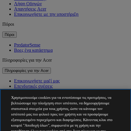
Λήψη Οδηγών
Απαντήσεις Acer
Επικοινωνήστε με την υποστήριξη
Πόροι
Πόροι
PredatorSense
Βρες ένα κατάστημα
Πληροφορίες για την Acer
Πληροφορίες για την Acer
Επικοινωνήστε μαζί μας
Επενδυτικές σχέσεις
Νέα
Βραβεία
Χρησιμοποιούμε cookies για να εντοπίσουμε τις προτιμήσεις, να
Εκδηλώσεις
βελτιώσουμε την πλοήγηση στον ιστότοπο, να δημιουργήσουμε
στατιστικά στοιχεία για τους χρήστες, ώστε να κάνουμε τον
Βιωσιμότητα
ιστότοπό μας πιο φιλικό προς τον χρήστη και να προσφέρουμε
εξατομικευμένο περιεχόμενο και διαφημίσεις. Κάνοντας κλικ στο
Βιωσιμότητα
κουμπί "Αποδοχή όλων", συμφωνείτε με τη χρήση και την
τοποθέτηση όλων των cookies από την Acer σύμφωνα με την