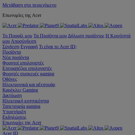
Μετάβαση στο περιεχόμενο
Επωνυμίες της Acer
Το Προφίλ μου
Τα Προϊόντα μου
Δήλωση προϊόντος
Η Κοινότητά
μου
Αποσύνδεση
Σύνδεση
Εγγραφή
Τι είναι το Acer ID;
Προϊόντα
Νέα προϊόντα
Φορητοί υπολογιστές
Επιτραπέζιοι υπολογιστές
Φορητές συσκευές gaming
Οθόνες
Ηλεκτρονικά και αξεσουάρ
Καρέκλες Gaming
Δικτύωση
Ηλεκτρική κινητικότητα
Ταπετσαρία gaming
Υποστήριξη
Εκδηλώσεις
Επωνυμίες της Acer
Acer ID