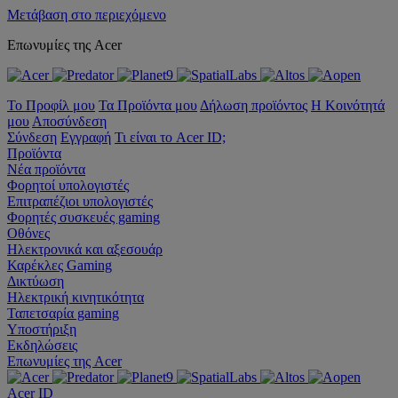
Μετάβαση στο περιεχόμενο
Επωνυμίες της Acer
Το Προφίλ μου
Τα Προϊόντα μου
Δήλωση προϊόντος
Η Κοινότητά
μου
Αποσύνδεση
Σύνδεση
Εγγραφή
Τι είναι το Acer ID;
Προϊόντα
Νέα προϊόντα
Φορητοί υπολογιστές
Επιτραπέζιοι υπολογιστές
Φορητές συσκευές gaming
Οθόνες
Ηλεκτρονικά και αξεσουάρ
Καρέκλες Gaming
Δικτύωση
Ηλεκτρική κινητικότητα
Ταπετσαρία gaming
Υποστήριξη
Εκδηλώσεις
Επωνυμίες της Acer
Acer ID