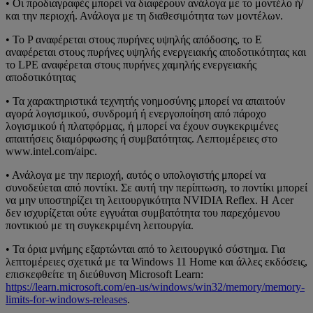
• Οι προδιαγραφές μπορεί να διαφέρουν ανάλογα με το μοντέλο ή/
και την περιοχή. Ανάλογα με τη διαθεσιμότητα των μοντέλων.
• Το P αναφέρεται στους πυρήνες υψηλής απόδοσης, το E
αναφέρεται στους πυρήνες υψηλής ενεργειακής αποδοτικότητας και
το LPE αναφέρεται στους πυρήνες χαμηλής ενεργειακής
αποδοτικότητας
• Τα χαρακτηριστικά τεχνητής νοημοσύνης μπορεί να απαιτούν
αγορά λογισμικού, συνδρομή ή ενεργοποίηση από πάροχο
λογισμικού ή πλατφόρμας, ή μπορεί να έχουν συγκεκριμένες
απαιτήσεις διαμόρφωσης ή συμβατότητας. Λεπτομέρειες στο
www.intel.com/aipc.
• Ανάλογα με την περιοχή, αυτός ο υπολογιστής μπορεί να
συνοδεύεται από ποντίκι. Σε αυτή την περίπτωση, το ποντίκι μπορεί
να μην υποστηρίζει τη λειτουργικότητα NVIDIA Reflex. Η Acer
δεν ισχυρίζεται ούτε εγγυάται συμβατότητα του παρεχόμενου
ποντικιού με τη συγκεκριμένη λειτουργία.
• Τα όρια μνήμης εξαρτώνται από το λειτουργικό σύστημα. Για
λεπτομέρειες σχετικά με τα Windows 11 Home και άλλες εκδόσεις,
επισκεφθείτε τη διεύθυνση Microsoft Learn:
https://learn.microsoft.com/en-us/windows/win32/memory/memory-
limits-for-windows-releases
.