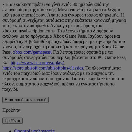
• Η διεκδίκηση πρέπει να γίνει εντός 30 ημερών από την
ενεργοποίηση της συσκευής. Μόνο για νέα μέλη και επιλέξιμα
μέλη που επιστρέφουν. Απαιτείται έγκυρος τρόπος πληρωμής. Η
συνδρομή συνεχίζεται αυτόματα στην εκάστοτε κανονική μηνιαία
τιμή, εκτός αν ακυρωθεί. Ανάλογα με τους όρους του
xbox.com/subscriptionterms. Τα πλεονεκτήματα διαφέρουν
ανάλογα με το πρόγραμμα Xbox Game Pass. Ισχύουν όροι και
εξαιρέσεις. Η βιβλιοθήκη παιχνιδιών διαφέρει με την πάροδο του
χρόνου, την περιοχή, τη συσκευή και το πρόγραμμα Xbox Game
Pass.
xbox.com/gamepass
. Για λεπτομέρειες σχετικά με τις
συνδρομές συνεργατών που περιλαμβάνονται στο PC Game Pass,
βλ.:
https://www.ea.com/ea-play/
,
https://store.ubisoft.com/ubisoftplus/classics
. Τα πλεονεκτήματα
εντός του παιχνιδιού διαφέρουν ανάλογα με το παιχνίδι, την
περιοχή και την πάροδο του χρόνου. Για να επωφεληθείτε από τα
πλεονεκτήματα του παιχνιδιού, πρέπει να εγκαταστήσετε το
παιχνίδι.
Επιστροφή στην κορυφή
Προϊόντα
Προϊόντα
Φορητοί υπολογιστές