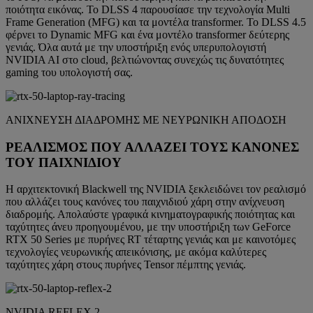
ποιότητα εικόνας. Το DLSS 4 παρουσίασε την τεχνολογία Multi
Frame Generation (MFG) και τα μοντέλα transformer. Το DLSS 4.5
φέρνει το Dynamic MFG και ένα μοντέλο transformer δεύτερης
γενιάς. Όλα αυτά με την υποστήριξη ενός υπερυπολογιστή
NVIDIA AI στο cloud, βελτιώνοντας συνεχώς τις δυνατότητες
gaming του υπολογιστή σας.
ΑΝΙΧΝΕΥΣΗ ΔΙΑΔΡΟΜΗΣ ΜΕ ΝΕΥΡΩΝΙΚΗ ΑΠΟΔΟΣΗ
ΡΕΑΛΙΣΜΟΣ ΠΟΥ ΑΛΛΑΖΕΙ ΤΟΥΣ ΚΑΝΟΝΕΣ
ΤΟΥ ΠΑΙΧΝΙΔΙΟΥ
Η αρχιτεκτονική Blackwell της NVIDIA ξεκλειδώνει τον ρεαλισμό
που αλλάζει τους κανόνες του παιχνιδιού χάρη στην ανίχνευση
διαδρομής. Απολαύστε γραφικά κινηματογραφικής ποιότητας και
ταχύτητες άνευ προηγουμένου, με την υποστήριξη των GeForce
RTX 50 Series με πυρήνες RT τέταρτης γενιάς και με καινοτόμες
τεχνολογίες νευρωνικής απεικόνισης, με ακόμα καλύτερες
ταχύτητες χάρη στους πυρήνες Tensor πέμπτης γενιάς.
NVIDIA REFLEX 2