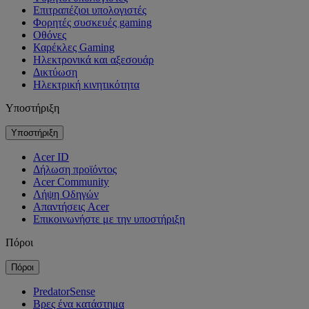
Επιτραπέζιοι υπολογιστές
Φορητές συσκευές gaming
Οθόνες
Καρέκλες Gaming
Ηλεκτρονικά και αξεσουάρ
Δικτύωση
Ηλεκτρική κινητικότητα
Υποστήριξη
Υποστήριξη
Acer ID
Δήλωση προϊόντος
Acer Community
Λήψη Οδηγών
Απαντήσεις Acer
Επικοινωνήστε με την υποστήριξη
Πόροι
Πόροι
PredatorSense
Βρες ένα κατάστημα