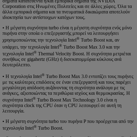
σήματα κατατεθέντα ή/και εμπορικά σήματα της NVIDIA
Corporation στις Ηνωμένες Πολιτείες και σε άλλες χώρες. Όλα τα
άλλα εμπορικά σήματα και τα πνευματικά δικαιώματα αποτελούν
ιδιοκτησία των αντίστοιχων κατόχων τους.
• Η μέγιστη συχνότητα turbo είναι η μέγιστη συχνότητα ενός μόνο
πυρήνα στην οποία ο επεξεργαστής μπορεί να λειτουργήσει
®
χρησιμοποιώντας την τεχνολογία Intel
Turbo Boost και, αν
®
υπάρχει, την τεχνολογία Intel
Turbo Boost Max 3.0 και την
®
τεχνολογία Intel
Thermal Velocity Boost. Η συχνότητα μετριέται
συνήθως σε gigahertz (GHz) ή δισεκατομμύρια κύκλους ανά
δευτερόλεπτο.
®
• Η τεχνολογία Intel
Turbo Boost Max 3.0 εντοπίζει τους πυρήνες
με τις καλύτερες επιδόσεις σε έναν επεξεργαστή και τους παρέχει
μεγαλύτερη απόδοση αυξάνοντας τη συχνότητα ανάλογα με τις
ανάγκες, αξιοποιώντας τα περιθώρια ισχύος και θερμοκρασίας. Η
®
συχνότητα Intel
Turbo Boost Max Technology 3.0 είναι η
συχνότητα clock της CPU όταν η CPU λειτουργεί σε αυτή τη
λειτουργία.
• Η μέγιστη συχνότητα turbo του πυρήνα P που προέρχεται από την
®
τεχνολογία Intel
Turbo Boost.