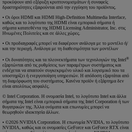
προκύψουν από εξόρυξη κρυπτονομισμάτων ή συναφείς
δραστηριότητες εξαιρούνται από την εγγύηση του προϊόντος.
• Οι όροι HDMI και HDMI High-Definition Multimedia Interface,
καθώς και το λογότυπο της HDMI είναι εμπορικά σήματα ή
σήματα κατατεθέντα της HDMI Licensing Administrator, Inc. στις
Ηνωμένες Πολιτείες και σε άλλες χώρες.
• Οι προδιαγραφές μπορεί να διαφέρουν ανάλογα με το μοντέλο ή/
και την περιοχή. Ανάλογα με τη διαθεσιμότητα των μοντέλων
®
• Οι δυνατότητες και τα πλεονεκτήματα των τεχνολογιών της Intel
εξαρτώνται από τις ρυθμίσεις των παραμέτρων συστήματος και
ενδέχεται να απαιτούν συγκεκριμένο υλικό και λογισμικό που τα
υποστηρίζει ή ενεργοποίηση υπηρεσιών. Η απόδοση εξαρτάται από
τη διαμόρφωση του συστήματος. Κανένα προϊόν ή εξάρτημα δεν
είναι απολύτως ασφαλές.
© Intel Corporation. Η ονομασία Intel, το λογότυπο Intel και άλλα
σήματα της Intel είναι εμπορικά σήματα της Intel Corporation ή των
θυγατρικών της. Άλλα ονόματα και επωνυμίες μπορεί να
θεωρηθούν ιδιοκτησία άλλων.
• ©2026 NVIDIA Corporation. Η επωνυμία NVIDIA, το λογότυπο
NVIDIA, καθώς και οι ονομασίες GeForce και GeForce RTX είναι