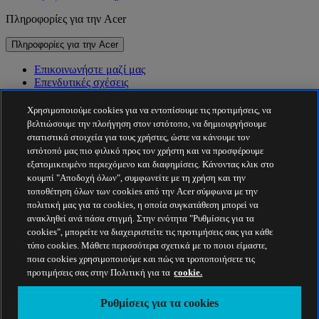
Πληροφορίες για την Acer
Πληροφορίες για την Acer
Επικοινωνήστε μαζί μας
Επενδυτικές σχέσεις
Νέα
Βραβεία
Χρησιμοποιούμε cookies για να εντοπίσουμε τις προτιμήσεις, να
Εκδηλώσεις
βελτιώσουμε την πλοήγηση στον ιστότοπο, να δημιουργήσουμε
στατιστικά στοιχεία για τους χρήστες, ώστε να κάνουμε τον
Βιωσιμότητα
ιστότοπό μας πιο φιλικό προς τον χρήστη και να προσφέρουμε
εξατομικευμένο περιεχόμενο και διαφημίσεις. Κάνοντας κλικ στο
Βιωσιμότητα
κουμπί "Αποδοχή όλων", συμφωνείτε με τη χρήση και την
τοποθέτηση όλων των cookies από την Acer σύμφωνα με την
Εταιρική κοινωνική ευθύνη
πολιτική μας για τα cookies, η οποία συγκατάθεση μπορεί να
Αποτύπωμα άνθρακα προϊόντος
ανακληθεί ανά πάσα στιγμή. Στην ενότητα "Ρυθμίσεις για τα
Project Humanity
cookies", μπορείτε να διαχειριστείτε τις προτιμήσεις σας για κάθε
Earthion
τύπο cookies. Μάθετε περισσότερα σχετικά με το ποιοι είμαστε,
Πολιτική απορρήτου
ποια cookies χρησιμοποιούμε και πώς να τροποποιήσετε τις
Πολιτική για τα cookies
προτιμήσεις σας στην Πολιτική για τα
cookie.
Νομική σημείωση
Πρόσθετες νομικές πληροφορίες
Ρυθμίσεις για τα cookies
Πολιτική προσβασιμότητας