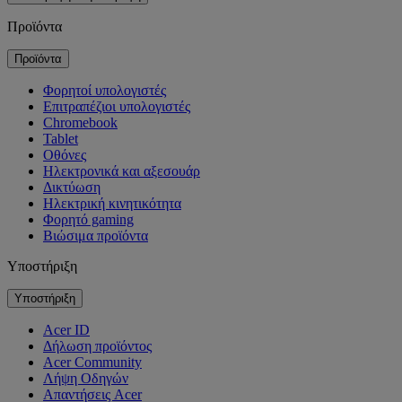
Προϊόντα
Προϊόντα
Φορητοί υπολογιστές
Επιτραπέζιοι υπολογιστές
Chromebook
Tablet
Οθόνες
Ηλεκτρονικά και αξεσουάρ
Δικτύωση
Ηλεκτρική κινητικότητα
Φορητό gaming
Βιώσιμα προϊόντα
Υποστήριξη
Υποστήριξη
Acer ID
Δήλωση προϊόντος
Acer Community
Λήψη Οδηγών
Απαντήσεις Acer