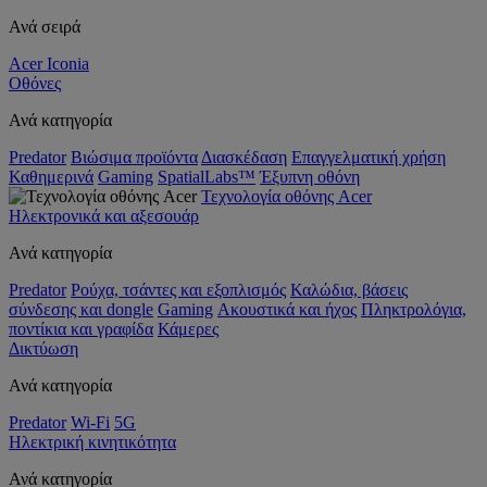
Ανά σειρά
Acer Iconia
Οθόνες
Ανά κατηγορία
Predator
Βιώσιμα προϊόντα
Διασκέδαση
Επαγγελματική χρήση
Καθημερινά
Gaming
SpatialLabs™
Έξυπνη οθόνη
Τεχνολογία οθόνης Acer
Ηλεκτρονικά και αξεσουάρ
Ανά κατηγορία
Predator
Ρούχα, τσάντες και εξοπλισμός
Καλώδια, βάσεις
σύνδεσης και dongle
Gaming
Ακουστικά και ήχος
Πληκτρολόγια,
ποντίκια και γραφίδα
Κάμερες
Δικτύωση
Ανά κατηγορία
Predator
Wi-Fi
5G
Ηλεκτρική κινητικότητα
Ανά κατηγορία