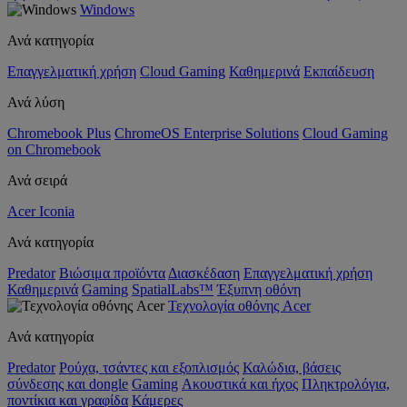
Windows
Ανά κατηγορία
Επαγγελματική χρήση
Cloud Gaming
Καθημερινά
Εκπαίδευση
Ανά λύση
Chromebook Plus
ChromeOS Enterprise Solutions
Cloud Gaming
on Chromebook
Ανά σειρά
Acer Iconia
Ανά κατηγορία
Predator
Βιώσιμα προϊόντα
Διασκέδαση
Επαγγελματική χρήση
Καθημερινά
Gaming
SpatialLabs™
Έξυπνη οθόνη
Τεχνολογία οθόνης Acer
Ανά κατηγορία
Predator
Ρούχα, τσάντες και εξοπλισμός
Καλώδια, βάσεις
σύνδεσης και dongle
Gaming
Ακουστικά και ήχος
Πληκτρολόγια,
ποντίκια και γραφίδα
Κάμερες