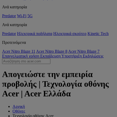
Ανά κατηγορία
Predator
Wi-Fi
5G
Ανά κατηγορία
Predator
Ηλεκτρικά ποδήλατα
Ηλεκτρικά σκούτερ
Kinetic Tech
Προτεινόμενα
Acer Nitro Blaze 11
Acer Nitro Blaze 8
Acer Nitro Blaze 7
Επαγγελματική χρήση
Εκπαίδευση
Υποστήριξη
Εκδηλώσεις
Απογειώστε την εμπειρία
προβολής | Τεχνολογία οθόνης
Acer | Acer Ελλάδα
Αρχική
Οθόνες
Τεχνολογία οθόνης Acer