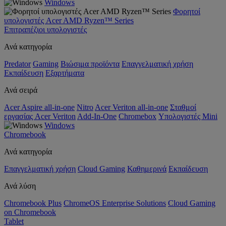
Windows
Φορητοί
υπολογιστές Acer AMD Ryzen™ Series
Επιτραπέζιοι υπολογιστές
Ανά κατηγορία
Predator
Gaming
Βιώσιμα προϊόντα
Επαγγελματική χρήση
Εκπαίδευση
Εξαρτήματα
Ανά σειρά
Acer Aspire all-in-one
Nitro
Acer Veriton all-in-one
Σταθμοί
εργασίας Acer Veriton
Add-In-One
Chromebox
Υπολογιστές Mini
Windows
Chromebook
Ανά κατηγορία
Επαγγελματική χρήση
Cloud Gaming
Καθημερινά
Εκπαίδευση
Ανά λύση
Chromebook Plus
ChromeOS Enterprise Solutions
Cloud Gaming
on Chromebook
Tablet