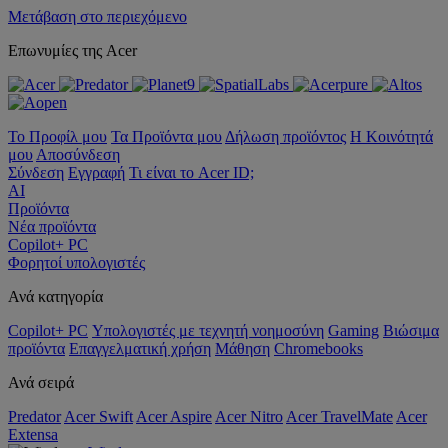
Μετάβαση στο περιεχόμενο
Επωνυμίες της Acer
Το Προφίλ μου
Τα Προϊόντα μου
Δήλωση προϊόντος
Η Κοινότητά
μου
Αποσύνδεση
Σύνδεση
Εγγραφή
Τι είναι το Acer ID;
AI
Προϊόντα
Νέα προϊόντα
Copilot+ PC
Φορητοί υπολογιστές
Ανά κατηγορία
Copilot+ PC
Υπολογιστές με τεχνητή νοημοσύνη
Gaming
Βιώσιμα
προϊόντα
Επαγγελματική χρήση
Μάθηση
Chromebooks
Ανά σειρά
Predator
Acer Swift
Acer Aspire
Acer Nitro
Acer TravelMate
Acer
Extensa