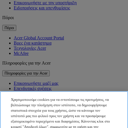
Επικοινωνήστε με την υποστήριξη
Ειδοποιήσεις και υπενθυμίσεις
Πόροι
Πόροι
Acer Global Account Portal
Βρες ένα κατάστημα
Τεχνολογίες Acer
McAfee
Πληροφορίες για την Acer
Πληροφορίες για την Acer
Επικοινωνήστε μαζί μας
Επενδυτικές σχέσεις
Νέα
Βραβεία
Χρησιμοποιούμε cookies για να εντοπίσουμε τις προτιμήσεις, να
Εκδηλώσεις
βελτιώσουμε την πλοήγηση στον ιστότοπο, να δημιουργήσουμε
στατιστικά στοιχεία για τους χρήστες, ώστε να κάνουμε τον
Βιωσιμότητα
ιστότοπό μας πιο φιλικό προς τον χρήστη και να προσφέρουμε
εξατομικευμένο περιεχόμενο και διαφημίσεις. Κάνοντας κλικ στο
Βιωσιμότητα
κουμπί "Αποδοχή όλων", συμφωνείτε με τη χρήση και την