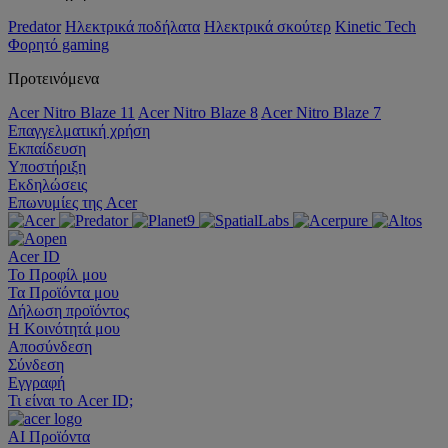
Predator
Ηλεκτρικά ποδήλατα
Ηλεκτρικά σκούτερ
Kinetic Tech
Φορητό gaming
Προτεινόμενα
Acer Nitro Blaze 11
Acer Nitro Blaze 8
Acer Nitro Blaze 7
Επαγγελματική χρήση
Εκπαίδευση
Υποστήριξη
Εκδηλώσεις
Επωνυμίες της Acer
Acer ID
Το Προφίλ μου
Τα Προϊόντα μου
Δήλωση προϊόντος
Η Κοινότητά μου
Αποσύνδεση
Σύνδεση
Εγγραφή
Τι είναι το Acer ID;
AI
Προϊόντα