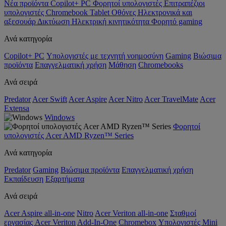
Νέα προϊόντα
Copilot+ PC
Φορητοί υπολογιστές
Επιτραπέζιοι
υπολογιστές
Chromebook
Tablet
Οθόνες
Ηλεκτρονικά και
αξεσουάρ
Δικτύωση
Ηλεκτρική κινητικότητα
Φορητό gaming
Ανά κατηγορία
Copilot+ PC
Υπολογιστές με τεχνητή νοημοσύνη
Gaming
Βιώσιμα
προϊόντα
Επαγγελματική χρήση
Μάθηση
Chromebooks
Ανά σειρά
Predator
Acer Swift
Acer Aspire
Acer Nitro
Acer TravelMate
Acer
Extensa
Windows
Φορητοί
υπολογιστές Acer AMD Ryzen™ Series
Ανά κατηγορία
Predator
Gaming
Βιώσιμα προϊόντα
Επαγγελματική χρήση
Εκπαίδευση
Εξαρτήματα
Ανά σειρά
Acer Aspire all-in-one
Nitro
Acer Veriton all-in-one
Σταθμοί
εργασίας Acer Veriton
Add-In-One
Chromebox
Υπολογιστές Mini