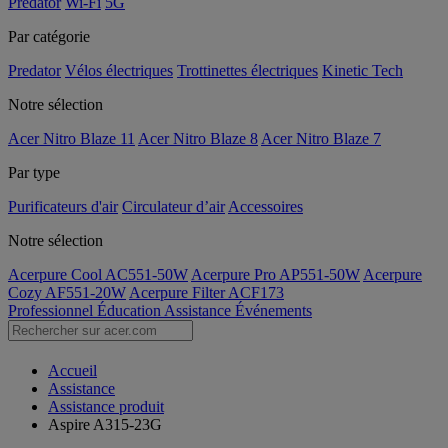
Predator
Wi-Fi
5G
Par catégorie
Predator
Vélos électriques
Trottinettes électriques
Kinetic Tech
Notre sélection
Acer Nitro Blaze 11
Acer Nitro Blaze 8
Acer Nitro Blaze 7
Par type
Purificateurs d'air
Circulateur d’air
Accessoires
Notre sélection
Acerpure Cool AC551-50W
Acerpure Pro AP551-50W
Acerpure
Cozy AF551-20W
Acerpure Filter ACF173
Professionnel
Éducation
Assistance
Événements
Accueil
Assistance
Assistance produit
Aspire A315-23G