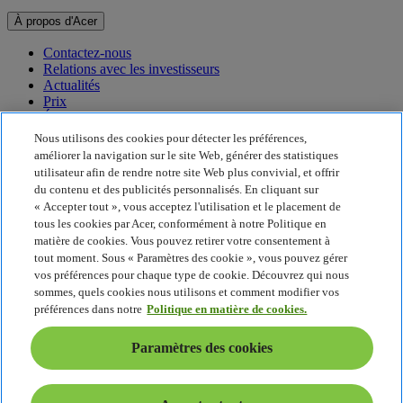
À propos d'Acer
Contactez-nous
Relations avec les investisseurs
Actualités
Prix
Événements
Nous utilisons des cookies pour détecter les préférences,
Développement durable
améliorer la navigation sur le site Web, générer des statistiques
utilisateur afin de rendre notre site Web plus convivial, et offrir
Développement durable
du contenu et des publicités personnalisés. En cliquant sur
« Accepter tout », vous acceptez l'utilisation et le placement de
Responsabilité sociale de l'entreprise
tous les cookies par Acer, conformément à notre Politique en
Empreinte carbone du produit
matière de cookies. Vous pouvez retirer votre consentement à
Project Humanity
tout moment. Sous « Paramètres des cookie », vous pouvez gérer
Earthion
vos préférences pour chaque type de cookie. Découvrez qui nous
Politique de confidentialité
sommes, quels cookies nous utilisons et comment modifier vos
Politique en matière de cookies
préférences dans notre
Politique en matière de cookies.
Mentions légales
Informations légales supplémentaires
Paramètres des cookies
Politique en matière d'accessibilité
Paramètres des cookies
France - Français