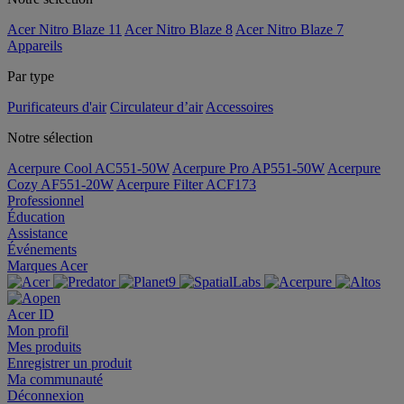
Acer Nitro Blaze 11
Acer Nitro Blaze 8
Acer Nitro Blaze 7
Appareils
Par type
Purificateurs d'air
Circulateur d’air
Accessoires
Notre sélection
Acerpure Cool AC551-50W
Acerpure Pro AP551-50W
Acerpure
Cozy AF551-20W
Acerpure Filter ACF173
Professionnel
Éducation
Assistance
Événements
Marques Acer
Acer ID
Mon profil
Mes produits
Enregistrer un produit
Ma communauté
Déconnexion