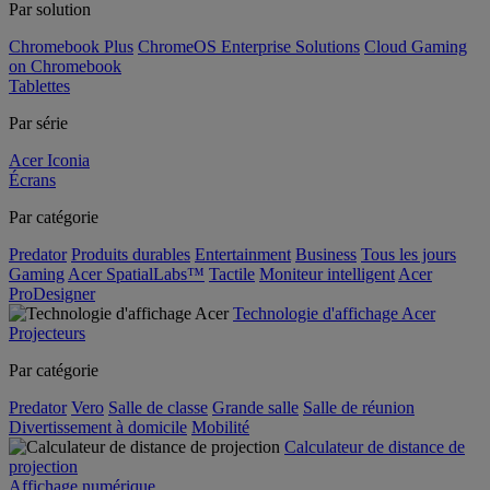
Par solution
Chromebook Plus
ChromeOS Enterprise Solutions
Cloud Gaming
on Chromebook
Tablettes
Par série
Acer Iconia
Écrans
Par catégorie
Predator
Produits durables
Entertainment
Business
Tous les jours
Gaming
Acer SpatialLabs™
Tactile
Moniteur intelligent
Acer
ProDesigner
Technologie d'affichage Acer
Projecteurs
Par catégorie
Predator
Vero
Salle de classe
Grande salle
Salle de réunion
Divertissement à domicile
Mobilité
Calculateur de distance de
projection
Affichage numérique