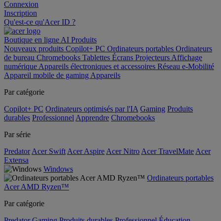
Connexion
Inscription
Qu'est-ce qu'Acer ID ?
Boutique en ligne
AI
Produits
Nouveaux produits
Copilot+ PC
Ordinateurs portables
Ordinateurs
de bureau
Chromebooks
Tablettes
Écrans
Projecteurs
Affichage
numérique
Appareils électroniques et accessoires
Réseau
e-Mobilité
Appareil mobile de gaming
Appareils
Par catégorie
Copilot+ PC
Ordinateurs optimisés par l'IA
Gaming
Produits
durables
Professionnel
Apprendre
Chromebooks
Par série
Predator
Acer Swift
Acer Aspire
Acer Nitro
Acer TravelMate
Acer
Extensa
Windows
Ordinateurs portables
Acer AMD Ryzen™
Par catégorie
Predator
Gaming
Produits durables
Professionnel
Éducation