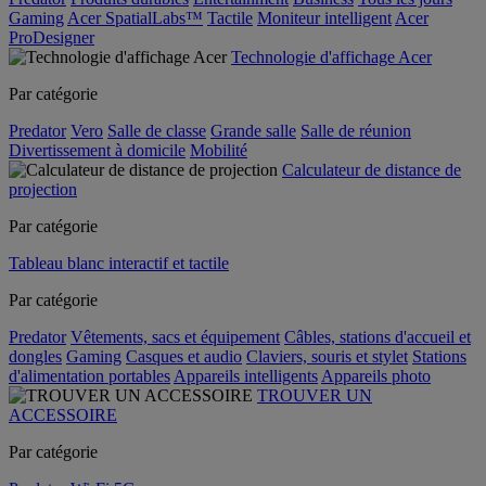
Gaming
Acer SpatialLabs™
Tactile
Moniteur intelligent
Acer
ProDesigner
Technologie d'affichage Acer
Par catégorie
Predator
Vero
Salle de classe
Grande salle
Salle de réunion
Divertissement à domicile
Mobilité
Calculateur de distance de
projection
Par catégorie
Tableau blanc interactif et tactile
Par catégorie
Predator
Vêtements, sacs et équipement
Câbles, stations d'accueil et
dongles
Gaming
Casques et audio
Claviers, souris et stylet
Stations
d'alimentation portables
Appareils intelligents
Appareils photo
TROUVER UN
ACCESSOIRE
Par catégorie