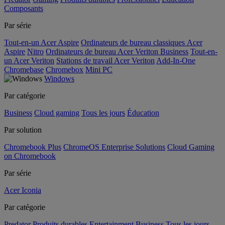
Composants
Par série
Tout-en-un Acer Aspire
Ordinateurs de bureau classiques Acer
Aspire
Nitro
Ordinateurs de bureau Acer Veriton Business
Tout-en-
un Acer Veriton
Stations de travail Acer Veriton
Add-In-One
Chromebase
Chromebox
Mini PC
Windows
Par catégorie
Business
Cloud gaming
Tous les jours
Éducation
Par solution
Chromebook Plus
ChromeOS Enterprise Solutions
Cloud Gaming
on Chromebook
Par série
Acer Iconia
Par catégorie
Predator
Produits durables
Entertainment
Business
Tous les jours