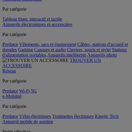
Par catégorie
Tableau blanc interactif et tactile
Appareils électroniques et accessoires
Par catégorie
Predator
Vêtements, sacs et équipement
Câbles, stations d'accueil et
dongles
Gaming
Casques et audio
Claviers, souris et stylet
Stations
d'alimentation portables
Appareils intelligents
Appareils photo
TROUVER UN
ACCESSOIRE
Réseau
Par catégorie
Predator
Wi-Fi
5G
e-Mobilité
Par catégorie
Predator
Vélos électriques
Trottinettes électriques
Kinetic Tech
Appareil mobile de gaming
Notre sélection