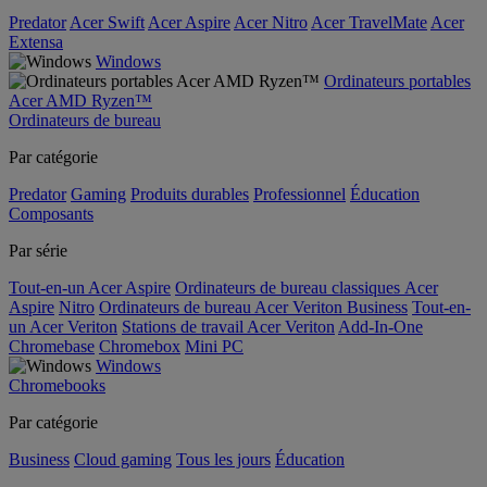
Predator
Acer Swift
Acer Aspire
Acer Nitro
Acer TravelMate
Acer
Extensa
Windows
Ordinateurs portables
Acer AMD Ryzen™
Ordinateurs de bureau
Par catégorie
Predator
Gaming
Produits durables
Professionnel
Éducation
Composants
Par série
Tout-en-un Acer Aspire
Ordinateurs de bureau classiques Acer
Aspire
Nitro
Ordinateurs de bureau Acer Veriton Business
Tout-en-
un Acer Veriton
Stations de travail Acer Veriton
Add-In-One
Chromebase
Chromebox
Mini PC
Windows
Chromebooks
Par catégorie
Business
Cloud gaming
Tous les jours
Éducation