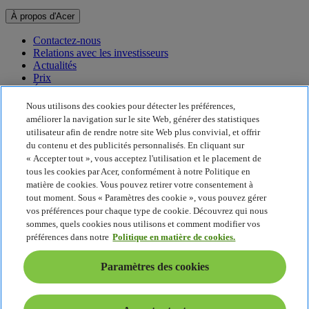
À propos d'Acer
Contactez-nous
Relations avec les investisseurs
Actualités
Prix
Événements
Nous utilisons des cookies pour détecter les préférences,
Développement durable
améliorer la navigation sur le site Web, générer des statistiques
utilisateur afin de rendre notre site Web plus convivial, et offrir
Développement durable
du contenu et des publicités personnalisés. En cliquant sur
« Accepter tout », vous acceptez l'utilisation et le placement de
Responsabilité sociale de l'entreprise
tous les cookies par Acer, conformément à notre Politique en
Empreinte carbone du produit
matière de cookies. Vous pouvez retirer votre consentement à
Project Humanity
tout moment. Sous « Paramètres des cookie », vous pouvez gérer
Earthion
vos préférences pour chaque type de cookie. Découvrez qui nous
Politique de confidentialité
sommes, quels cookies nous utilisons et comment modifier vos
Politique en matière de cookies
préférences dans notre
Politique en matière de cookies.
Mentions légales
Informations légales supplémentaires
Paramètres des cookies
Politique en matière d'accessibilité
Paramètres des cookies
France - Français