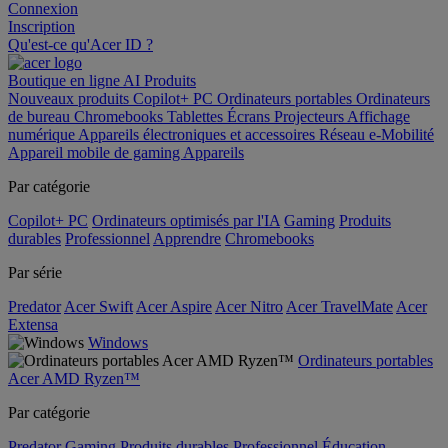
Connexion
Inscription
Qu'est-ce qu'Acer ID ?
Boutique en ligne
AI
Produits
Nouveaux produits
Copilot+ PC
Ordinateurs portables
Ordinateurs
de bureau
Chromebooks
Tablettes
Écrans
Projecteurs
Affichage
numérique
Appareils électroniques et accessoires
Réseau
e-Mobilité
Appareil mobile de gaming
Appareils
Par catégorie
Copilot+ PC
Ordinateurs optimisés par l'IA
Gaming
Produits
durables
Professionnel
Apprendre
Chromebooks
Par série
Predator
Acer Swift
Acer Aspire
Acer Nitro
Acer TravelMate
Acer
Extensa
Windows
Ordinateurs portables
Acer AMD Ryzen™
Par catégorie
Predator
Gaming
Produits durables
Professionnel
Éducation