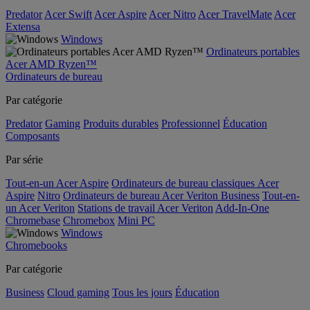
Predator
Acer Swift
Acer Aspire
Acer Nitro
Acer TravelMate
Acer
Extensa
Windows
Ordinateurs portables
Acer AMD Ryzen™
Ordinateurs de bureau
Par catégorie
Predator
Gaming
Produits durables
Professionnel
Éducation
Composants
Par série
Tout-en-un Acer Aspire
Ordinateurs de bureau classiques Acer
Aspire
Nitro
Ordinateurs de bureau Acer Veriton Business
Tout-en-
un Acer Veriton
Stations de travail Acer Veriton
Add-In-One
Chromebase
Chromebox
Mini PC
Windows
Chromebooks
Par catégorie
Business
Cloud gaming
Tous les jours
Éducation