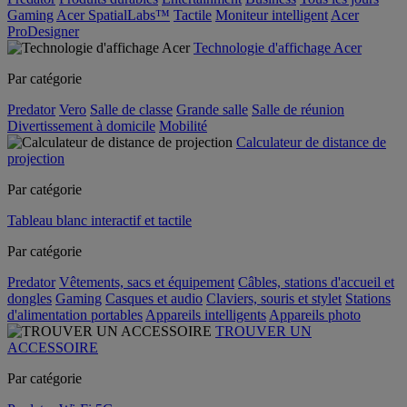
Gaming
Acer SpatialLabs™
Tactile
Moniteur intelligent
Acer
ProDesigner
Technologie d'affichage Acer
Par catégorie
Predator
Vero
Salle de classe
Grande salle
Salle de réunion
Divertissement à domicile
Mobilité
Calculateur de distance de
projection
Par catégorie
Tableau blanc interactif et tactile
Par catégorie
Predator
Vêtements, sacs et équipement
Câbles, stations d'accueil et
dongles
Gaming
Casques et audio
Claviers, souris et stylet
Stations
d'alimentation portables
Appareils intelligents
Appareils photo
TROUVER UN
ACCESSOIRE
Par catégorie