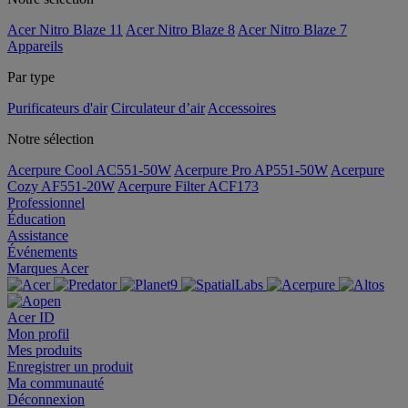
Acer Nitro Blaze 11
Acer Nitro Blaze 8
Acer Nitro Blaze 7
Appareils
Par type
Purificateurs d'air
Circulateur d’air
Accessoires
Notre sélection
Acerpure Cool AC551-50W
Acerpure Pro AP551-50W
Acerpure
Cozy AF551-20W
Acerpure Filter ACF173
Professionnel
Éducation
Assistance
Événements
Marques Acer
Acer ID
Mon profil
Mes produits
Enregistrer un produit
Ma communauté
Déconnexion