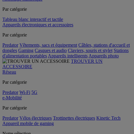
Par catégorie
Tableau blanc interactif et tactile
Appareils électroniques et accessoires
Par catégorie
Predator
Vêtements, sacs et équipement
Câbles, stations d'accueil et
dongles
Gaming
Casques et audio
Claviers, souris et stylet
Stations
d'alimentation portables
Appareils intelligents
Appareils photo
TROUVER UN
ACCESSOIRE
Réseau
Par catégorie
Predator
Wi-Fi
5G
e-Mobilité
Par catégorie
Predator
Vélos électriques
Trottinettes électriques
Kinetic Tech
Appareil mobile de gaming
Notre sélection