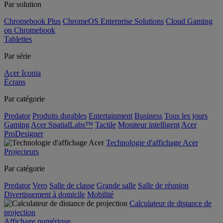
Par solution
Chromebook Plus
ChromeOS Enterprise Solutions
Cloud Gaming
on Chromebook
Tablettes
Par série
Acer Iconia
Écrans
Par catégorie
Predator
Produits durables
Entertainment
Business
Tous les jours
Gaming
Acer SpatialLabs™
Tactile
Moniteur intelligent
Acer
ProDesigner
Technologie d'affichage Acer
Projecteurs
Par catégorie
Predator
Vero
Salle de classe
Grande salle
Salle de réunion
Divertissement à domicile
Mobilité
Calculateur de distance de
projection
Affichage numérique