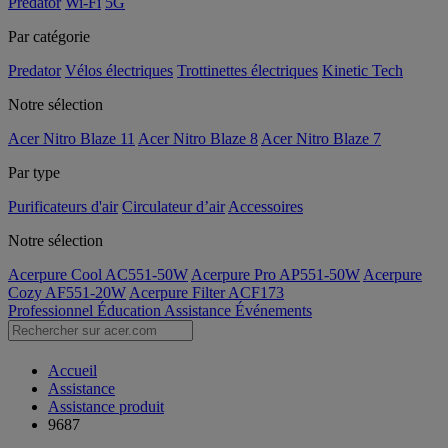
Predator
Wi-Fi
5G
Par catégorie
Predator
Vélos électriques
Trottinettes électriques
Kinetic Tech
Notre sélection
Acer Nitro Blaze 11
Acer Nitro Blaze 8
Acer Nitro Blaze 7
Par type
Purificateurs d'air
Circulateur d’air
Accessoires
Notre sélection
Acerpure Cool AC551-50W
Acerpure Pro AP551-50W
Acerpure
Cozy AF551-20W
Acerpure Filter ACF173
Professionnel
Éducation
Assistance
Événements
Accueil
Assistance
Assistance produit
9687