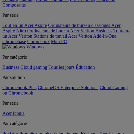
Composants
Par série
Tout-en-un Acer Aspire
Ordinateurs de bureau classiques Acer
Aspire
Nitro
Ordinateurs de bureau Acer Veriton Business
Tout-en-
un Acer Veriton
Stations de travail Acer Veriton
Add-In-One
Chromebase
Chromebox
Mini PC
Windows
Par catégorie
Business
Cloud gaming
Tous les jours
Éducation
Par solution
Chromebook Plus
ChromeOS Enterprise Solutions
Cloud Gaming
on Chromebook
Par série
Acer Iconia
Par catégorie
Predator
Produits durables
Entertainment
Business
Tous les jours