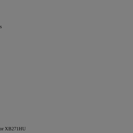
s
ator XB271HU