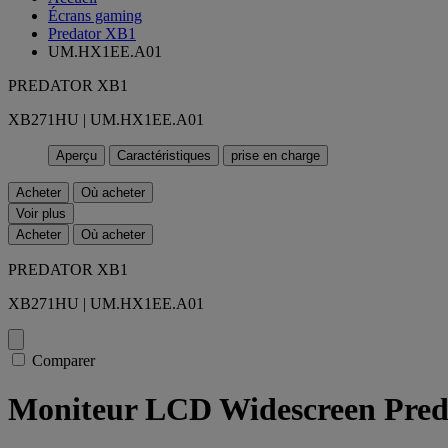
Écrans gaming
Predator XB1
UM.HX1EE.A01
PREDATOR XB1
XB271HU | UM.HX1EE.A01
Aperçu
Caractéristiques
prise en charge
Acheter
Où acheter
Voir plus
Acheter
Où acheter
PREDATOR XB1
XB271HU | UM.HX1EE.A01
Comparer
Moniteur LCD Widescreen Pre