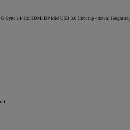
D G-Sync 144Hz HDMI DP MM USB 3.0 Hub(1up 4down) Height ad
lm)