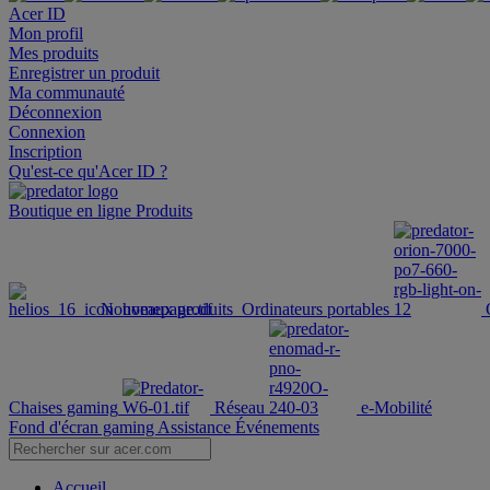
Acer ID
Mon profil
Mes produits
Enregistrer un produit
Ma communauté
Déconnexion
Connexion
Inscription
Qu'est-ce qu'Acer ID ?
Boutique en ligne
Produits
Nouveaux produits
Ordinateurs portables
Chaises gaming
Réseau
e-Mobilité
Fond d'écran gaming
Assistance
Événements
Accueil