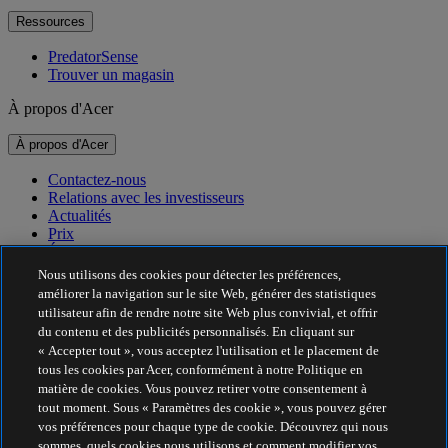
Ressources
PredatorSense
Trouver un magasin
À propos d'Acer
À propos d'Acer
Contactez-nous
Relations avec les investisseurs
Actualités
Prix
Événements
Nous utilisons des cookies pour détecter les préférences,
Développement durable
améliorer la navigation sur le site Web, générer des statistiques
utilisateur afin de rendre notre site Web plus convivial, et offrir
Développement durable
du contenu et des publicités personnalisés. En cliquant sur
« Accepter tout », vous acceptez l'utilisation et le placement de
Responsabilité sociale de l'entreprise
tous les cookies par Acer, conformément à notre Politique en
Empreinte carbone du produit
matière de cookies. Vous pouvez retirer votre consentement à
Project Humanity
tout moment. Sous « Paramètres des cookie », vous pouvez gérer
Earthion
vos préférences pour chaque type de cookie. Découvrez qui nous
Politique de confidentialité
sommes, quels cookies nous utilisons et comment modifier vos