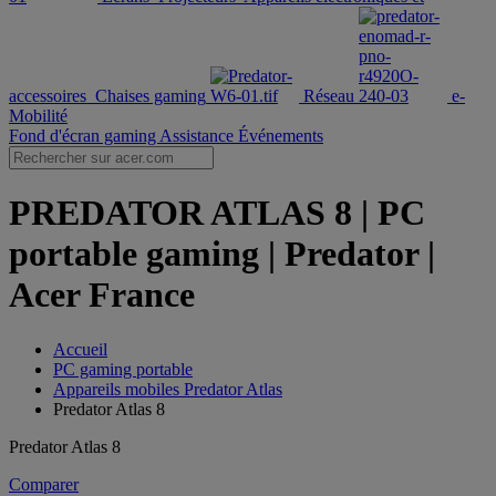
accessoires
Chaises gaming
Réseau
e-
Mobilité
Fond d'écran gaming
Assistance
Événements
PREDATOR ATLAS 8 | PC
portable gaming | Predator |
Acer France
Accueil
PC gaming portable
Appareils mobiles Predator Atlas
Predator Atlas 8
Predator Atlas 8
Comparer