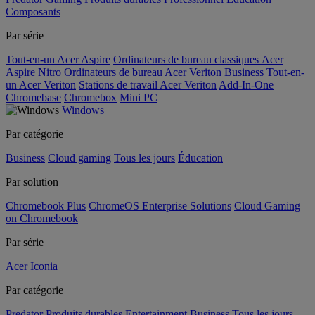
Composants
Par série
Tout-en-un Acer Aspire
Ordinateurs de bureau classiques Acer
Aspire
Nitro
Ordinateurs de bureau Acer Veriton Business
Tout-en-
un Acer Veriton
Stations de travail Acer Veriton
Add-In-One
Chromebase
Chromebox
Mini PC
Windows
Par catégorie
Business
Cloud gaming
Tous les jours
Éducation
Par solution
Chromebook Plus
ChromeOS Enterprise Solutions
Cloud Gaming
on Chromebook
Par série
Acer Iconia
Par catégorie
Predator
Produits durables
Entertainment
Business
Tous les jours