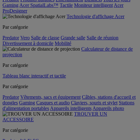
Gaming
Acer SpatialLabs™
Tactile
Moniteur intelligent
Acer
ProDesigner
Technologie d'affichage Acer
Par catégorie
Predator
Vero
Salle de classe
Grande salle
Salle de réunion
Divertissement à domicile
Mobilité
Calculateur de distance de
projection
Par catégorie
Tableau blanc interactif et tactile
Par catégorie
Predator
Vêtements, sacs et équipement
Câbles, stations d'accueil et
dongles
Gaming
Casques et audio
Claviers, souris et stylet
Stations
d'alimentation portables
Appareils intelligents
Appareils photo
TROUVER UN
ACCESSOIRE
Par catégorie