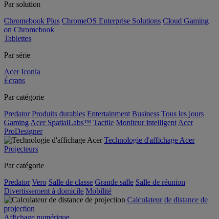
Par solution
Chromebook Plus
ChromeOS Enterprise Solutions
Cloud Gaming
on Chromebook
Tablettes
Par série
Acer Iconia
Écrans
Par catégorie
Predator
Produits durables
Entertainment
Business
Tous les jours
Gaming
Acer SpatialLabs™
Tactile
Moniteur intelligent
Acer
ProDesigner
Technologie d'affichage Acer
Projecteurs
Par catégorie
Predator
Vero
Salle de classe
Grande salle
Salle de réunion
Divertissement à domicile
Mobilité
Calculateur de distance de
projection
Affichage numérique