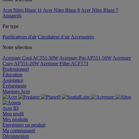
Acer Nitro Blaze 11
Acer Nitro Blaze 8
Acer Nitro Blaze 7
Appareils
Par type
Purificateurs d'air
Circulateur d’air
Accessoires
Notre sélection
Acerpure Cool AC551-50W
Acerpure Pro AP551-50W
Acerpure
Cozy AF551-20W
Acerpure Filter ACF173
Professionnel
Éducation
Assistance
Événements
Marques Acer
Acer ID
Mon profil
Mes produits
Enregistrer un produit
Ma communauté
Déconnexion