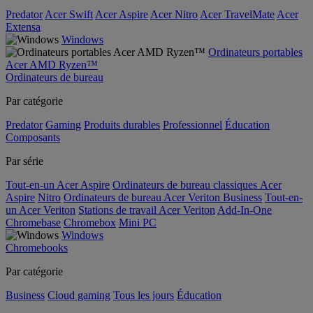
Predator
Acer Swift
Acer Aspire
Acer Nitro
Acer TravelMate
Acer
Extensa
Windows
Ordinateurs portables
Acer AMD Ryzen™
Ordinateurs de bureau
Par catégorie
Predator
Gaming
Produits durables
Professionnel
Éducation
Composants
Par série
Tout-en-un Acer Aspire
Ordinateurs de bureau classiques Acer
Aspire
Nitro
Ordinateurs de bureau Acer Veriton Business
Tout-en-
un Acer Veriton
Stations de travail Acer Veriton
Add-In-One
Chromebase
Chromebox
Mini PC
Windows
Chromebooks
Par catégorie
Business
Cloud gaming
Tous les jours
Éducation