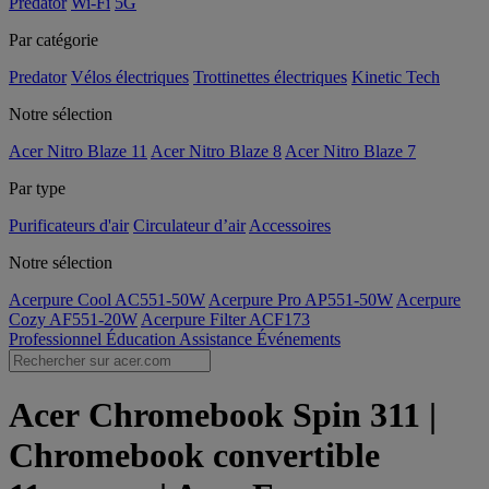
Predator
Wi-Fi
5G
Par catégorie
Predator
Vélos électriques
Trottinettes électriques
Kinetic Tech
Notre sélection
Acer Nitro Blaze 11
Acer Nitro Blaze 8
Acer Nitro Blaze 7
Par type
Purificateurs d'air
Circulateur d’air
Accessoires
Notre sélection
Acerpure Cool AC551-50W
Acerpure Pro AP551-50W
Acerpure
Cozy AF551-20W
Acerpure Filter ACF173
Professionnel
Éducation
Assistance
Événements
Acer Chromebook Spin 311 |
Chromebook convertible