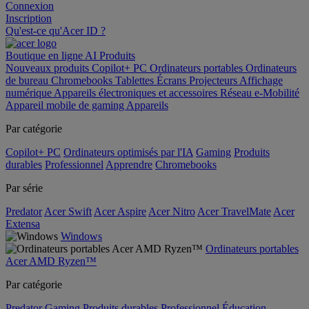
Connexion
Inscription
Qu'est-ce qu'Acer ID ?
Boutique en ligne
AI
Produits
Nouveaux produits
Copilot+ PC
Ordinateurs portables
Ordinateurs
de bureau
Chromebooks
Tablettes
Écrans
Projecteurs
Affichage
numérique
Appareils électroniques et accessoires
Réseau
e-Mobilité
Appareil mobile de gaming
Appareils
Par catégorie
Copilot+ PC
Ordinateurs optimisés par l'IA
Gaming
Produits
durables
Professionnel
Apprendre
Chromebooks
Par série
Predator
Acer Swift
Acer Aspire
Acer Nitro
Acer TravelMate
Acer
Extensa
Windows
Ordinateurs portables
Acer AMD Ryzen™
Par catégorie
Predator
Gaming
Produits durables
Professionnel
Éducation