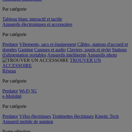
Par catégorie
Tableau blanc interactif et tactile
Appareils électroniques et accessoires
Par catégorie
Predator
Vêtements, sacs et équipement
Câbles, stations d'accueil et
dongles
Gaming
Casques et audio
Claviers, souris et stylet
Stations
d'alimentation portables
Appareils intelligents
Appareils photo
TROUVER UN
ACCESSOIRE
Réseau
Par catégorie
Predator
Wi-Fi
5G
e-Mobilité
Par catégorie
Predator
Vélos électriques
Trottinettes électriques
Kinetic Tech
Appareil mobile de gaming
Notre sélection