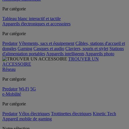
Par catégorie
Tableau blanc interactif et tactile
Appareils électroniques et accessoires
Par catégorie
Predator
Vêtements, sacs et équipement
Câbles, stations d'accueil et
dongles
Gaming
Casques et audio
Claviers, souris et stylet
Stations
d'alimentation portables
Appareils intelligents
Appareils photo
TROUVER UN
ACCESSOIRE
Réseau
Par catégorie
Predator
Wi-Fi
5G
e-Mobilité
Par catégorie
Predator
Vélos électriques
Trottinettes électriques
Kinetic Tech
Appareil mobile de gaming
Notre sélection