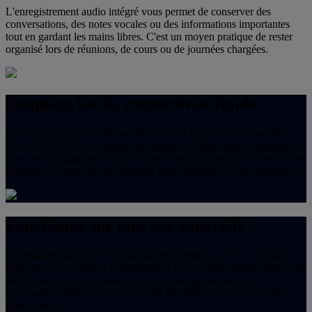
L'enregistrement audio intégré vous permet de conserver des
conversations, des notes vocales ou des informations importantes
tout en gardant les mains libres. C'est un moyen pratique de rester
organisé lors de réunions, de cours ou de journées chargées.
Couplage facile, connectivité fluide
La prise en charge du Bluetooth et du Wi-Fi permet aux lunettes
Acer AI GI0 de se connecter facilement à l'application compagnon
pour une configuration rapide et un contrôle pratique. Profitez d'une
expérience connectée qui s'intègre naturellement à votre quotidien.
Fonctionne sur tous vos appareils
Compatibles avec iOS et Android, les lunettes Acer AI GI0 sont
conçues pour s'intégrer parfaitement à l'écosystème mobile que vous
utilisez déjà. Cela se traduit par un appairage simple, des
commandes intuitives et une grande flexibilité sur les principales
plateformes.