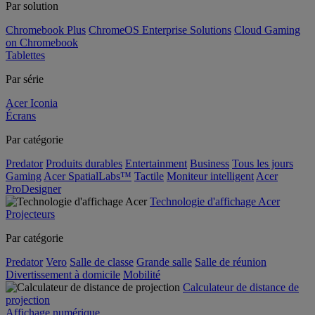
Par solution
Chromebook Plus
ChromeOS Enterprise Solutions
Cloud Gaming
on Chromebook
Tablettes
Par série
Acer Iconia
Écrans
Par catégorie
Predator
Produits durables
Entertainment
Business
Tous les jours
Gaming
Acer SpatialLabs™
Tactile
Moniteur intelligent
Acer
ProDesigner
Technologie d'affichage Acer
Projecteurs
Par catégorie
Predator
Vero
Salle de classe
Grande salle
Salle de réunion
Divertissement à domicile
Mobilité
Calculateur de distance de
projection
Affichage numérique