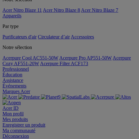
Acer Nitro Blaze 11
Acer Nitro Blaze 8
Acer Nitro Blaze 7
Appareils
Par type
Purificateurs d'air
Circulateur d’air
Accessoires
Notre sélection
Acerpure Cool AC551-50W
Acerpure Pro AP551-50W
Acerpure
Cozy AF551-20W
Acerpure Filter ACF173
Professionnel
Éducation
Assistance
Événements
Marques Acer
Acer ID
Mon profil
Mes produits
Enregistrer un produit
Ma communauté
Déconnexion