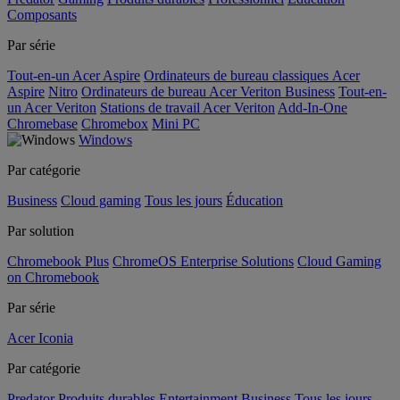
Composants
Par série
Tout-en-un Acer Aspire
Ordinateurs de bureau classiques Acer
Aspire
Nitro
Ordinateurs de bureau Acer Veriton Business
Tout-en-
un Acer Veriton
Stations de travail Acer Veriton
Add-In-One
Chromebase
Chromebox
Mini PC
Windows
Par catégorie
Business
Cloud gaming
Tous les jours
Éducation
Par solution
Chromebook Plus
ChromeOS Enterprise Solutions
Cloud Gaming
on Chromebook
Par série
Acer Iconia
Par catégorie
Predator
Produits durables
Entertainment
Business
Tous les jours