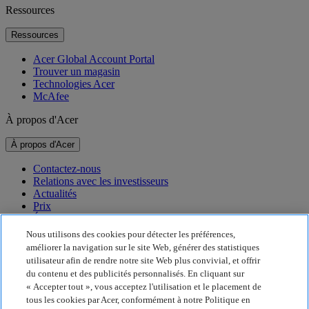
Ressources
Ressources
Acer Global Account Portal
Trouver un magasin
Technologies Acer
McAfee
À propos d'Acer
À propos d'Acer
Contactez-nous
Relations avec les investisseurs
Actualités
Prix
Événements
Nous utilisons des cookies pour détecter les préférences,
Développement durable
améliorer la navigation sur le site Web, générer des statistiques
utilisateur afin de rendre notre site Web plus convivial, et offrir
Développement durable
du contenu et des publicités personnalisés. En cliquant sur
« Accepter tout », vous acceptez l'utilisation et le placement de
Responsabilité sociale de l'entreprise
tous les cookies par Acer, conformément à notre Politique en
Empreinte carbone du produit