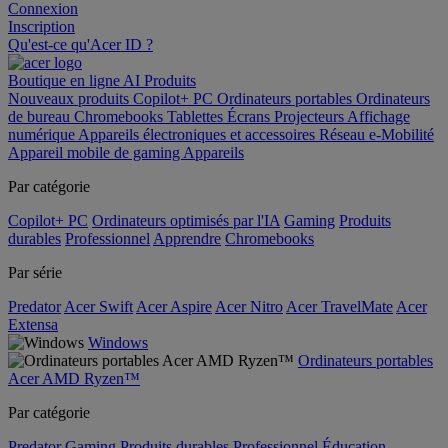
Connexion
Inscription
Qu'est-ce qu'Acer ID ?
Boutique en ligne
AI
Produits
Nouveaux produits
Copilot+ PC
Ordinateurs portables
Ordinateurs
de bureau
Chromebooks
Tablettes
Écrans
Projecteurs
Affichage
numérique
Appareils électroniques et accessoires
Réseau
e-Mobilité
Appareil mobile de gaming
Appareils
Par catégorie
Copilot+ PC
Ordinateurs optimisés par l'IA
Gaming
Produits
durables
Professionnel
Apprendre
Chromebooks
Par série
Predator
Acer Swift
Acer Aspire
Acer Nitro
Acer TravelMate
Acer
Extensa
Windows
Ordinateurs portables
Acer AMD Ryzen™
Par catégorie
Predator
Gaming
Produits durables
Professionnel
Éducation