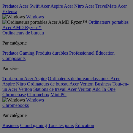
Predator
Acer Swift
Acer Aspire
Acer Nitro
Acer TravelMate
Acer
Extensa
Windows
Ordinateurs portables
Acer AMD Ryzen™
Ordinateurs de bureau
Par catégorie
Predator
Gaming
Produits durables
Professionnel
Éducation
Composants
Par série
Tout-en-un Acer Aspire
Ordinateurs de bureau classiques Acer
Aspire
Nitro
Ordinateurs de bureau Acer Veriton Business
Tout-en-
un Acer Veriton
Stations de travail Acer Veriton
Add-In-One
Chromebase
Chromebox
Mini PC
Windows
Chromebooks
Par catégorie
Business
Cloud gaming
Tous les jours
Éducation