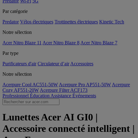
Predator
Wi-Fi
5G
Par catégorie
Predator
Vélos électriques
Trottinettes électriques
Kinetic Tech
Notre sélection
Acer Nitro Blaze 11
Acer Nitro Blaze 8
Acer Nitro Blaze 7
Par type
Purificateurs d'air
Circulateur d’air
Accessoires
Notre sélection
Acerpure Cool AC551-50W
Acerpure Pro AP551-50W
Acerpure
Cozy AF551-20W
Acerpure Filter ACF173
Professionnel
Éducation
Assistance
Événements
Lunettes Acer AI GI0 |
Accessoire connecté intelligent |