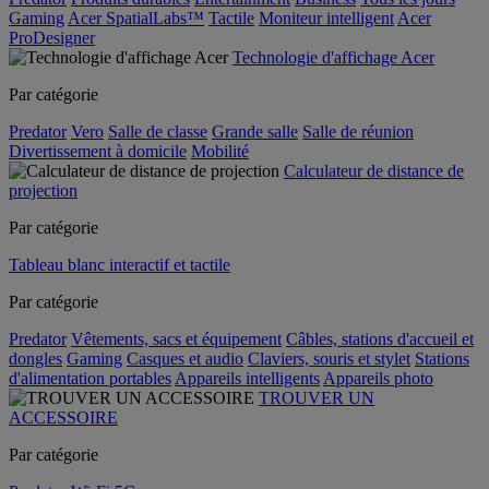
Gaming
Acer SpatialLabs™
Tactile
Moniteur intelligent
Acer
ProDesigner
Technologie d'affichage Acer
Par catégorie
Predator
Vero
Salle de classe
Grande salle
Salle de réunion
Divertissement à domicile
Mobilité
Calculateur de distance de
projection
Par catégorie
Tableau blanc interactif et tactile
Par catégorie
Predator
Vêtements, sacs et équipement
Câbles, stations d'accueil et
dongles
Gaming
Casques et audio
Claviers, souris et stylet
Stations
d'alimentation portables
Appareils intelligents
Appareils photo
TROUVER UN
ACCESSOIRE
Par catégorie