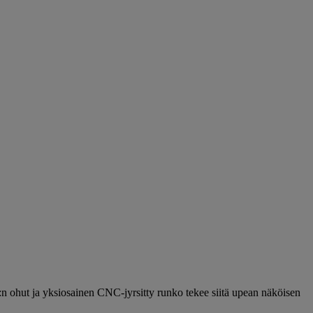
m:n ohut ja yksiosainen CNC-jyrsitty runko tekee siitä upean näköisen