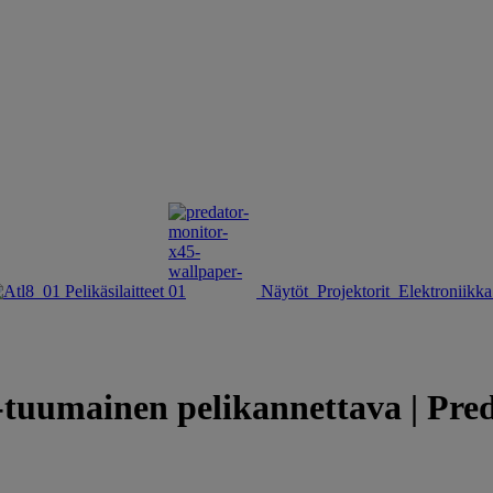
Pelikäsilaitteet
Näytöt
Projektorit
Elektroniikka 
umainen pelikannettava | Preda