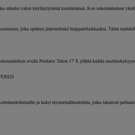
oka simuloi valon käyttäytymistä tosielämässä. Koe uskomattoman yksityi
isuus, joka optimoi järjestelmäsi huipputehokkaaksi. Tämä mahdollista
okonaistehon avulla Predator Triton 17 X ylittää kaikki suorituskykyyn
kolmituuletinmallin ja kaksi täysmetallituuletinta, jotka takaavat parha