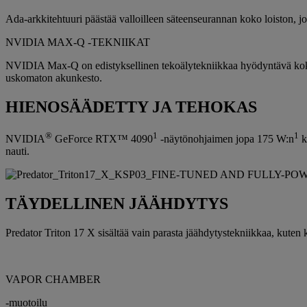
Ada-arkkitehtuuri päästää valloilleen säteenseurannan koko loiston, j
NVIDIA MAX-Q -TEKNIIKAT
NVIDIA Max-Q on edistyksellinen tekoälytekniikkaa hyödyntävä kokona
uskomaton akunkesto.
HIENOSÄÄDETTY JA TEHOKAS
®
1
1
NVIDIA
GeForce RTX™ 4090
-näytönohjaimen jopa 175 W:n
k
nauti.
TÄYDELLINEN JÄÄHDYTYS
Predator Triton 17 X sisältää vain parasta jäähdytystekniikkaa, kuten 
VAPOR CHAMBER
-muotoilu