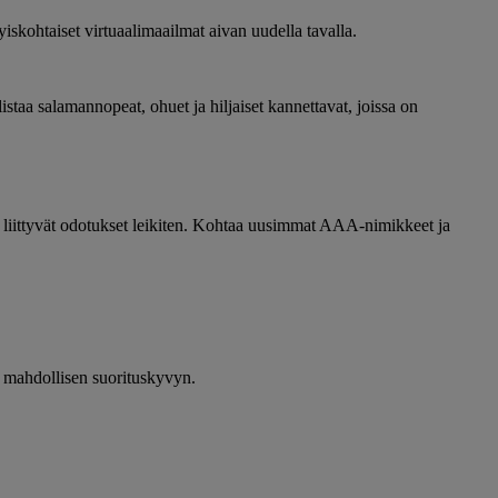
skohtaiset virtuaalimaailmat aivan uudella tavalla.
a salamannopeat, ohuet ja hiljaiset kannettavat, joissa on
 liittyvät odotukset leikiten. Kohtaa uusimmat AAA-nimikkeet ja
an mahdollisen suorituskyvyn.