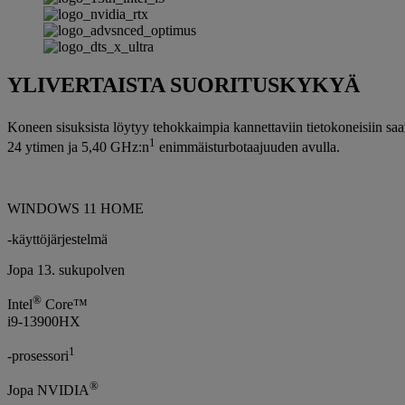
YLIVERTAISTA SUORITUSKYKYÄ
Koneen sisuksista löytyy tehokkaimpia kannettaviin tietokoneisiin saat
1
24 ytimen ja 5,40 GHz:n
enimmäisturbotaajuuden avulla.
WINDOWS 11 HOME
-käyttöjärjestelmä
Jopa 13. sukupolven
®
Intel
Core™
i9-13900HX
1
-prosessori
®
Jopa NVIDIA