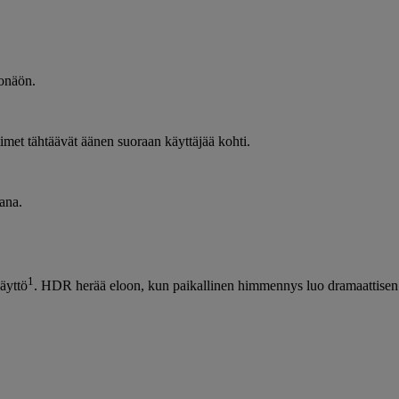
konäön.
imet tähtäävät äänen suoraan käyttäjää kohti.
ana.
1
äyttö
. HDR herää eloon, kun paikallinen himmennys luo dramaattisen k