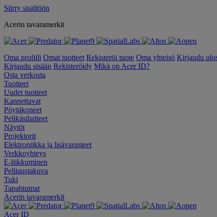
Siirry sisältöön
Acerin tavaramerkit
Oma profiili
Omat tuotteet
Rekisteröi tuote
Oma yhteisö
Kirjaudu ulo
Kirjaudu sisään
Rekisteröidy
Mikä on Acer ID?
Osta verkosta
Tuotteet
Uudet tuotteet
Kannettavat
Pöytäkoneet
Pelikäsilaitteet
Näytöt
Projektorit
Elektroniikka ja lisävarusteet
Verkkoyhteys
E-liikkuminen
Pelitaustakuva
Tuki
Tapahtumat
Acerin tavaramerkit
Acer ID