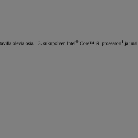
®
1
avilla olevia osia. 13. sukupolven Intel
Core™ i9 -prosessori
ja uusi