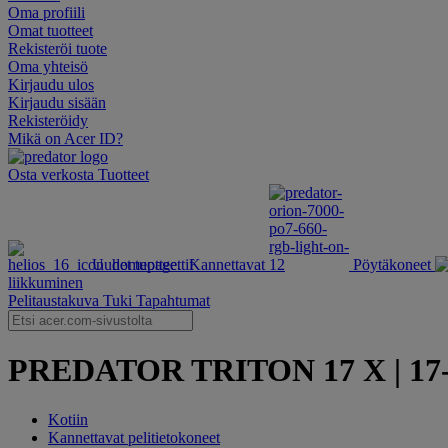
Oma profiili
Omat tuotteet
Rekisteröi tuote
Oma yhteisö
Kirjaudu ulos
Kirjaudu sisään
Rekisteröidy
Mikä on Acer ID?
Osta verkosta
Tuotteet
Uudet tuotteet
Kannettavat
Pöytäkoneet
liikkuminen
Pelitaustakuva
Tuki
Tapahtumat
PREDATOR TRITON 17 X | 17-tu
Kotiin
Kannettavat pelitietokoneet