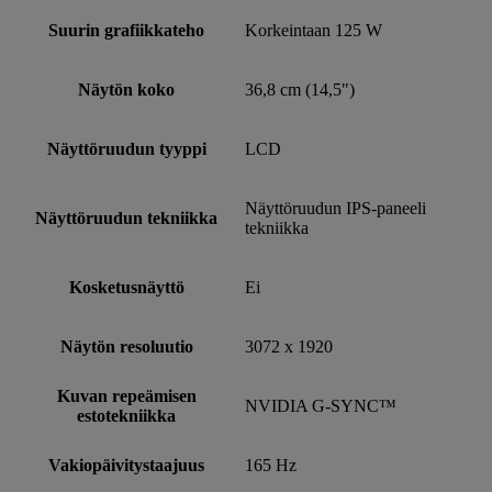
Suurin grafiikkateho
Korkeintaan 125 W
Näytön koko
36,8 cm (14,5")
Näyttöruudun tyyppi
LCD
Näyttöruudun IPS-paneeli
Näyttöruudun tekniikka
tekniikka
Kosketusnäyttö
Ei
Näytön resoluutio
3072 x 1920
Kuvan repeämisen
NVIDIA G-SYNC™
estotekniikka
Vakiopäivitystaajuus
165 Hz