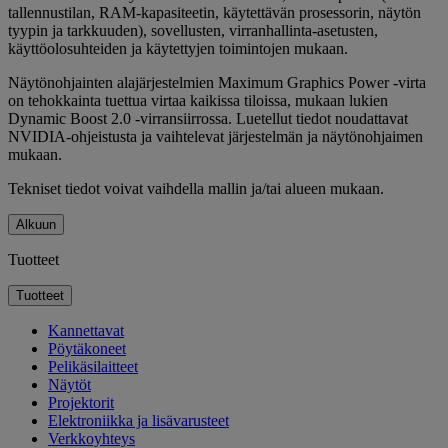
tallennustilan, RAM-kapasiteetin, käytettävän prosessorin, näytön
tyypin ja tarkkuuden), sovellusten, virranhallinta-asetusten,
käyttöolosuhteiden ja käytettyjen toimintojen mukaan.
Näytönohjainten alajärjestelmien Maximum Graphics Power -virta
on tehokkainta tuettua virtaa kaikissa tiloissa, mukaan lukien
Dynamic Boost 2.0 -virransiirrossa. Luetellut tiedot noudattavat
NVIDIA-ohjeistusta ja vaihtelevat järjestelmän ja näytönohjaimen
mukaan.
Tekniset tiedot voivat vaihdella mallin ja/tai alueen mukaan.
Alkuun
Tuotteet
Tuotteet
Kannettavat
Pöytäkoneet
Pelikäsilaitteet
Näytöt
Projektorit
Elektroniikka ja lisävarusteet
Verkkoyhteys