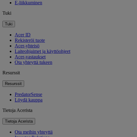
E-liikkuminen
Tuki
Tuki
Acer ID
Rekisteröi tuote
Acer-yhteisö
Laiteohjaimet ja käyttöohjeet
Acer-vastaukset
Ota yhteyttä tukeen
Resurssit
Resurssit
PredatorSense
Löydä kauppa
Tietoja Acerista
Tietoja Acerista
Ota meihin yhteyttä