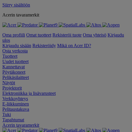
Siirry sisältöön
Acerin tavaramerkit
Oma profiili
Omat tuotteet
Rekisteröi tuote
Oma yhteisö
Kirjaudu
ulos
Kirjaudu sisään
Rekisteröidy
Mikä on Acer ID?
Osta verkosta
Tuotteet
Uudet tuotteet
Kannettavat
Pöytäkoneet
Pelikäsilaitteet
Näytöt
Projektorit
Elektroniikka ja lisävarusteet
Verkkoyhteys
E-liikkuminen
Pelitaustakuva
Tuki
Tapahtumat
Acerin tavaramerkit