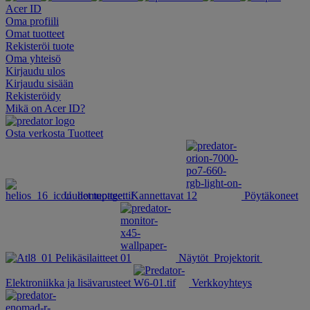
Acer ID
Oma profiili
Omat tuotteet
Rekisteröi tuote
Oma yhteisö
Kirjaudu ulos
Kirjaudu sisään
Rekisteröidy
Mikä on Acer ID?
Osta verkosta
Tuotteet
Uudet tuotteet
Kannettavat
Pöytäkoneet
Pelikäsilaitteet
Näytöt
Projektorit
Elektroniikka ja lisävarusteet
Verkkoyhteys