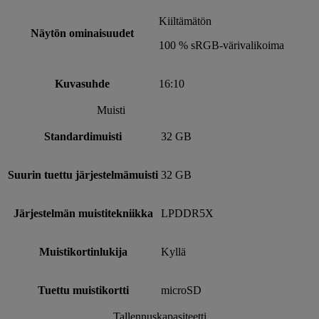
Kiiltämätön
Näytön ominaisuudet
100 % sRGB-värivalikoima
Kuvasuhde
16:10
Muisti
Standardimuisti
32 GB
Suurin tuettu järjestelmämuisti
32 GB
Järjestelmän muistitekniikka
LPDDR5X
Muistikortinlukija
Kyllä
Tuettu muistikortti
microSD
Tallennuskapasiteetti