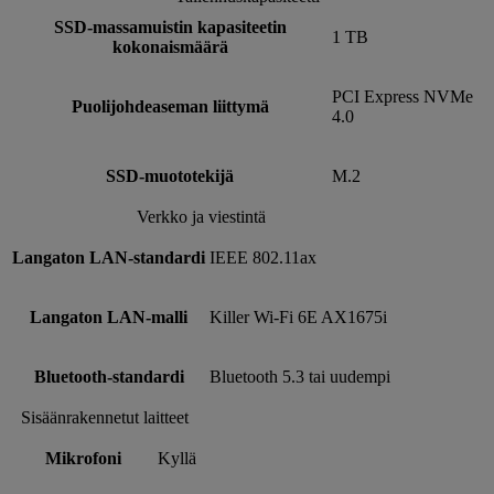
SSD-massamuistin kapasiteetin
1 TB
kokonaismäärä
PCI Express NVMe
Puolijohdeaseman liittymä
4.0
SSD-muototekijä
M.2
Verkko ja viestintä
Langaton LAN-standardi
IEEE 802.11ax
Langaton LAN-malli
Killer Wi-Fi 6E AX1675i
Bluetooth-standardi
Bluetooth 5.3 tai uudempi
Sisäänrakennetut laitteet
Mikrofoni
Kyllä