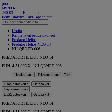
E-liikkuminen
Pelitaustakuva
Tuki
Tapahtumat
Kotiin
Kannettavat pelitietokoneet
Predator Helios
Predator Helios NEO 14
NH.QRNED.006
PREDATOR HELIOS NEO 14
PHN14-51-99NX | NH.QRNED.006
Yleiskatsaus
Tekniset tiedot
Tuki
Lisää ostoskoriin
Ostopaikat
Näytä enemmän
Lisää ostoskoriin
Ostopaikat
PREDATOR HELIOS NEO 14
PHN14-51-99NX | NH.QRNED.006