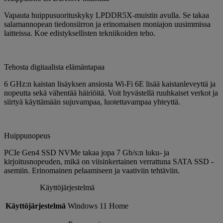
Vapauta huippusuorituskyky LPDDR5X-muistin avulla. Se takaa
salamannopean tiedonsiirron ja erinomaisen moniajon uusimmissa
laitteissa. Koe edistyksellisten tekniikoiden teho.
Tehosta digitaalista elämäntapaa
6 GHz:n kaistan lisäyksen ansiosta Wi-Fi 6E lisää kaistanleveyttä ja
nopeutta sekä vähentää häiriöitä. Voit hyvästellä ruuhkaiset verkot ja
siirtyä käyttämään sujuvampaa, luotettavampaa yhteyttä.
Huippunopeus
PCIe Gen4 SSD NVMe takaa jopa 7 Gb/s:n luku- ja
kirjoitusnopeuden, mikä on viisinkertainen verrattuna SATA SSD -
asemiin. Erinomainen pelaamiseen ja vaativiin tehtäviin.
Käyttöjärjestelmä
Käyttöjärjestelmä
Windows 11 Home