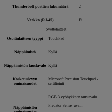
Thunderbolt-porttien lukumäärä
2
Verkko (RJ-45)
Ei
Syöttölaitteet
Osoitinlaitteen tyyppi
TouchPad
Näppäimistö
Kyllä
Näppäimistön taustavalo
Kyllä
Kosketuslevyn
Microsoft Precision Touchpad -
ominaisuudet
sertifiointi
RGB 3 vyöhykkeen taustavalo
Predator Sense -avain
Näppäimistön
ominaisuudet