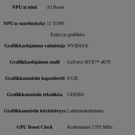
NPU:n nimi
AI Boost
NPU:n suorituskyky
11 TOPS
Esitys ja grafiikka
Grafiikkaohjaimen valmistaja
NVIDIA®
Grafiikkaohjaimen malli
GeForce RTX™ 4070
Grafiikkamuistin kapasiteetti
8 GB
Grafiikkamuistin tekniikka
GDDR6
Grafiikkamuistin käytettävyys
Laitteistokohtainen
GPU Boost Clock
Korkeintaan 1705 MHz