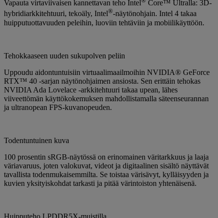
®
Vapauta virtaviivaisen kannettavan teho Intel
Core™ Ultralla: 3D-
®
hybridiarkkitehtuuri, tekoäly, Intel
-näytönohjain. Intel 4 takaa
huipputuottavuuden peleihin, luoviin tehtäviin ja mobiilikäyttöön.
Tehokkaaseen uuden sukupolven peliin
Uppoudu aidontuntuisiin virtuaalimaailmoihin NVIDIA® GeForce
RTX™ 40 -sarjan näytönohjaimen ansiosta. Sen erittäin tehokas
NVIDIA Ada Lovelace -arkkitehtuuri takaa upean, lähes
viiveettömän käyttökokemuksen mahdollistamalla säteenseurannan
ja ultranopean FPS-kuvanopeuden.
Todentuntuinen kuva
100 prosentin sRGB-näytössä on erinomainen väritarkkuus ja laaja
väriavaruus, joten valokuvat, videot ja digitaalinen sisältö näyttävät
tavallista todenmukaisemmilta. Se toistaa värisävyt, kylläisyyden ja
kuvien yksityiskohdat tarkasti ja pitää värintoiston yhtenäisenä.
Huipputeho LPDDR5X-muistilla