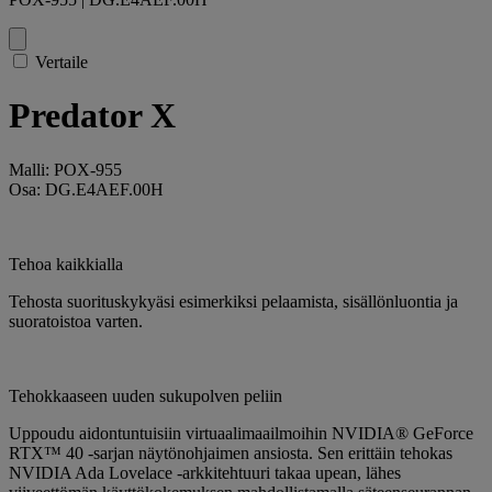
Vertaile
Predator X
Malli: POX-955
Osa: DG.E4AEF.00H
Tehoa kaikkialla
Tehosta suorituskykyäsi esimerkiksi pelaamista, sisällönluontia ja
suoratoistoa varten.
Tehokkaaseen uuden sukupolven peliin
Uppoudu aidontuntuisiin virtuaalimaailmoihin NVIDIA® GeForce
RTX™ 40 -sarjan näytönohjaimen ansiosta. Sen erittäin tehokas
NVIDIA Ada Lovelace -arkkitehtuuri takaa upean, lähes