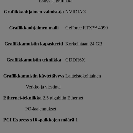
Esitys ja grafiikka
Grafiikkaohjaimen valmistaja
NVIDIA®
Grafiikkaohjaimen malli
GeForce RTX™ 4090
Grafiikkamuistin kapasiteetti
Korkeintaan 24 GB
Grafiikkamuistin tekniikka
GDDR6X
Grafiikkamuistin käytettävyys
Laitteistokohtainen
Verkko ja viestintä
Ethernet-tekniikka
2,5 gigabitin Ethernet
I/O-laajennukset
PCI Express x16 -paikkojen määrä
1