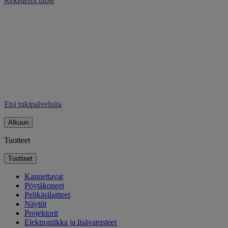
Rekisteröi tuote
Etsi tukipalveluita
Alkuun
Tuotteet
Tuotteet
Kannettavat
Pöytäkoneet
Pelikäsilaitteet
Näytöt
Projektorit
Elektroniikka ja lisävarusteet