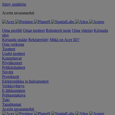
Siirry sisältöön
Acerin tavaramerkit
Oma profiili
Omat tuotteet
Rekisteröi tuote
Oma yhteisö
Kirjaudu
ulos
Kirjaudu sisään
Rekisteröidy
Mikä on Acer ID?
Osta verkosta
Tuotteet
Uudet tuotteet
Kannettavat
Pöytäkoneet
Pelikäsilaitteet
Näytöt
Projektorit
Elektroniikka ja lisävarusteet
Verkkoyhteys
E-liikkuminen
Pelitaustakuva
Tuki
Tapahtumat
Acerin tavaramerkit