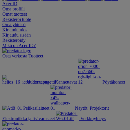
Acer ID
Oma profiili
Omat tuotteet
Rekisteröi tuote
Oma yhteisö
Kirjaudu ulos
Kirjaudu sisään
Rekisteröidy
Mikä on Acer ID?
Osta verkosta
Tuotteet
Uudet tuotteet
Kannettavat
Pöytäkoneet
Pelikäsilaitteet
Näytöt
Projektorit
Elektroniikka ja lisävarusteet
Verkkoyhteys