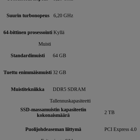
Suurin turbonopeus
6,20 GHz
64-bittinen prosessointi
Kyllä
Muisti
Standardimuisti
64 GB
Tuettu enimmäismuisti
32 GB
Muistitekniikka
DDR5 SDRAM
Tallennuskapasiteetti
SSD-massamuistin kapasiteetin
2 TB
kokonaismäärä
Puolijohdeaseman liittymä
PCI Express 4.0