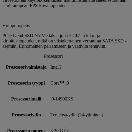
viiveettömän käyttökokemuksen mahdollistamalla säteenseurannan
ja ultranopean FPS-kuvanopeuden.
Huippunopeus
PCIe Gen4 SSD NVMe takaa jopa 7 Gb/s:n luku- ja
kirjoitusnopeuden, mikä on viisinkertainen verrattuna SATA SSD -
asemiin. Erinomainen pelaamiseen ja vaativiin tehtäviin.
Prosessori
Prosessorivalmistaja
Intel®
Prosessorin tyyppi
Core™ i9
Prosessorimalli
i9-14900KS
Prosessoriydin
Teracosa-ydin (24-ytiminen)
Prosessorin nopeus
3,20 GHz