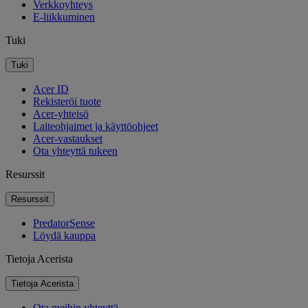
Verkkoyhteys
E-liikkuminen
Tuki
Tuki
Acer ID
Rekisteröi tuote
Acer-yhteisö
Laiteohjaimet ja käyttöohjeet
Acer-vastaukset
Ota yhteyttä tukeen
Resurssit
Resurssit
PredatorSense
Löydä kauppa
Tietoja Acerista
Tietoja Acerista
Ota meihin yhteyttä