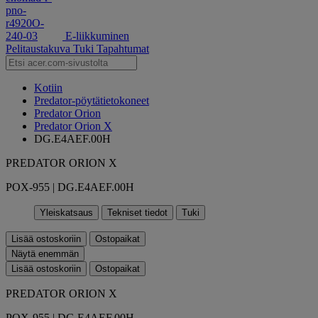
E-liikkuminen
Pelitaustakuva
Tuki
Tapahtumat
Kotiin
Predator-pöytätietokoneet
Predator Orion
Predator Orion X
DG.E4AEF.00H
PREDATOR ORION X
POX-955 | DG.E4AEF.00H
Yleiskatsaus
Tekniset tiedot
Tuki
Lisää ostoskoriin
Ostopaikat
Näytä enemmän
Lisää ostoskoriin
Ostopaikat
PREDATOR ORION X
POX-955 | DG.E4AEF.00H