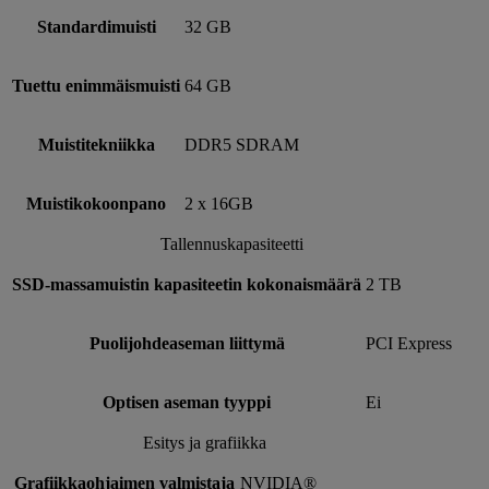
Standardimuisti
32 GB
Tuettu enimmäismuisti
64 GB
Muistitekniikka
DDR5 SDRAM
Muistikokoonpano
2 x 16GB
Tallennuskapasiteetti
SSD-massamuistin kapasiteetin kokonaismäärä
2 TB
Puolijohdeaseman liittymä
PCI Express
Optisen aseman tyyppi
Ei
Esitys ja grafiikka
Grafiikkaohjaimen valmistaja
NVIDIA®