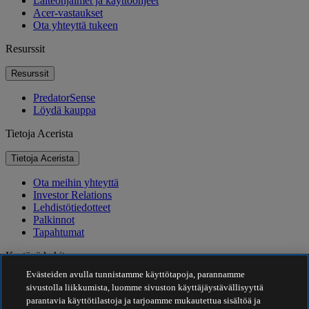
Laiteohjaimet ja käyttöohjeet
Acer-vastaukset
Ota yhteyttä tukeen
Resurssit
Resurssit
PredatorSense
Löydä kauppa
Tietoja Acerista
Tietoja Acerista
Ota meihin yhteyttä
Investor Relations
Lehdistötiedotteet
Palkinnot
Tapahtumat
Kestävä kehitys
Evästeiden avulla tunnistamme käyttötapoja, parannamme
Kestävä kehitys
sivustolla liikkumista, luomme sivuston käyttäjäystävällisyyttä
parantavia käyttötilastoja ja tarjoamme mukautettua sisältöä ja
Yhteiskuntavastuu