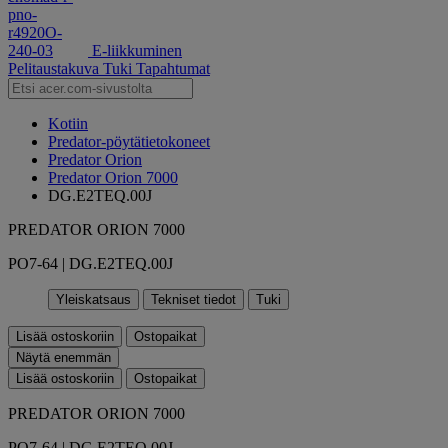
E-liikkuminen
Pelitaustakuva
Tuki
Tapahtumat
Kotiin
Predator-pöytätietokoneet
Predator Orion
Predator Orion 7000
DG.E2TEQ.00J
PREDATOR ORION 7000
PO7-64 | DG.E2TEQ.00J
Yleiskatsaus
Tekniset tiedot
Tuki
Lisää ostoskoriin
Ostopaikat
Näytä enemmän
Lisää ostoskoriin
Ostopaikat
PREDATOR ORION 7000
PO7-64 | DG.E2TEQ.00J