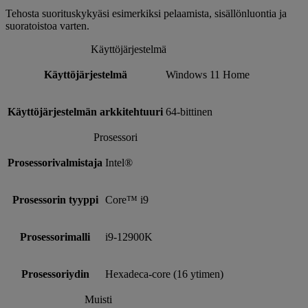
Tehosta suorituskykyäsi esimerkiksi pelaamista, sisällönluontia ja
suoratoistoa varten.
Käyttöjärjestelmä
Käyttöjärjestelmä
Windows 11 Home
Käyttöjärjestelmän arkkitehtuuri
64-bittinen
Prosessori
Prosessorivalmistaja
Intel®
Prosessorin tyyppi
Core™ i9
Prosessorimalli
i9-12900K
Prosessoriydin
Hexadeca-core (16 ytimen)
Muisti