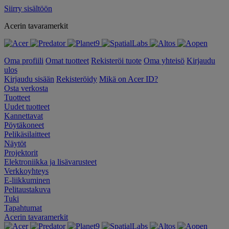
Siirry sisältöön
Acerin tavaramerkit
Oma profiili
Omat tuotteet
Rekisteröi tuote
Oma yhteisö
Kirjaudu
ulos
Kirjaudu sisään
Rekisteröidy
Mikä on Acer ID?
Osta verkosta
Tuotteet
Uudet tuotteet
Kannettavat
Pöytäkoneet
Pelikäsilaitteet
Näytöt
Projektorit
Elektroniikka ja lisävarusteet
Verkkoyhteys
E-liikkuminen
Pelitaustakuva
Tuki
Tapahtumat
Acerin tavaramerkit