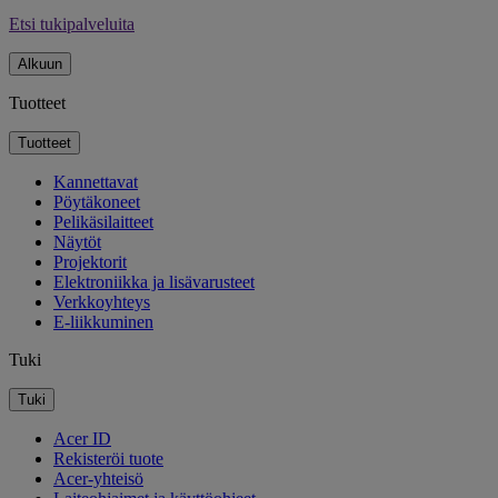
Etsi tukipalveluita
Alkuun
Tuotteet
Tuotteet
Kannettavat
Pöytäkoneet
Pelikäsilaitteet
Näytöt
Projektorit
Elektroniikka ja lisävarusteet
Verkkoyhteys
E-liikkuminen
Tuki
Tuki
Acer ID
Rekisteröi tuote
Acer-yhteisö