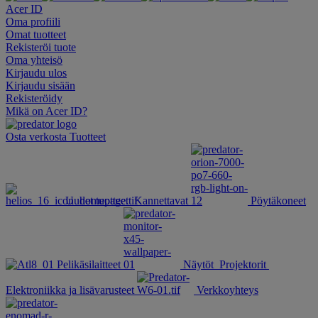
Acer ID
Oma profiili
Omat tuotteet
Rekisteröi tuote
Oma yhteisö
Kirjaudu ulos
Kirjaudu sisään
Rekisteröidy
Mikä on Acer ID?
Osta verkosta
Tuotteet
Uudet tuotteet
Kannettavat
Pöytäkoneet
Pelikäsilaitteet
Näytöt
Projektorit
Elektroniikka ja lisävarusteet
Verkkoyhteys