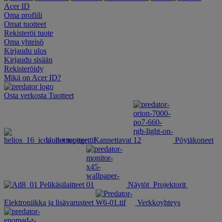
Acer ID
Oma profiili
Omat tuotteet
Rekisteröi tuote
Oma yhteisö
Kirjaudu ulos
Kirjaudu sisään
Rekisteröidy
Mikä on Acer ID?
Osta verkosta
Tuotteet
Uudet tuotteet
Kannettavat
Pöytäkoneet
Pelikäsilaitteet
Näytöt
Projektorit
Elektroniikka ja lisävarusteet
Verkkoyhteys