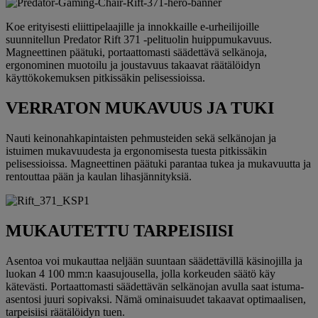
Koe erityisesti eliittipelaajille ja innokkaille e-urheilijoille
suunnitellun Predator Rift 371 -pelituolin huippumukavuus.
Magneettinen päätuki, portaattomasti säädettävä selkänoja,
ergonominen muotoilu ja joustavuus takaavat räätälöidyn
käyttökokemuksen pitkissäkin pelisessioissa.
VERRATON MUKAVUUS JA TUKI
Nauti keinonahkapintaisten pehmusteiden sekä selkänojan ja
istuimen mukavuudesta ja ergonomisesta tuesta pitkissäkin
pelisessioissa. Magneettinen päätuki parantaa tukea ja mukavuutta ja
rentouttaa pään ja kaulan lihasjännityksiä.
MUKAUTETTU TARPEISIISI
Asentoa voi mukauttaa neljään suuntaan säädettävillä käsinojilla ja
luokan 4 100 mm:n kaasujousella, jolla korkeuden säätö käy
kätevästi. Portaattomasti säädettävän selkänojan avulla saat istuma-
asentosi juuri sopivaksi. Nämä ominaisuudet takaavat optimaalisen,
tarpeisiisi räätälöidyn tuen.