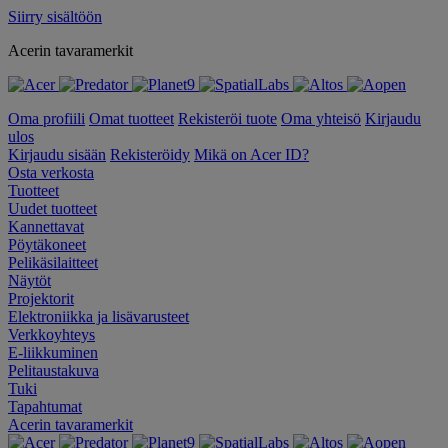
Siirry sisältöön
Acerin tavaramerkit
Oma profiili
Omat tuotteet
Rekisteröi tuote
Oma yhteisö
Kirjaudu
ulos
Kirjaudu sisään
Rekisteröidy
Mikä on Acer ID?
Osta verkosta
Tuotteet
Uudet tuotteet
Kannettavat
Pöytäkoneet
Pelikäsilaitteet
Näytöt
Projektorit
Elektroniikka ja lisävarusteet
Verkkoyhteys
E-liikkuminen
Pelitaustakuva
Tuki
Tapahtumat
Acerin tavaramerkit