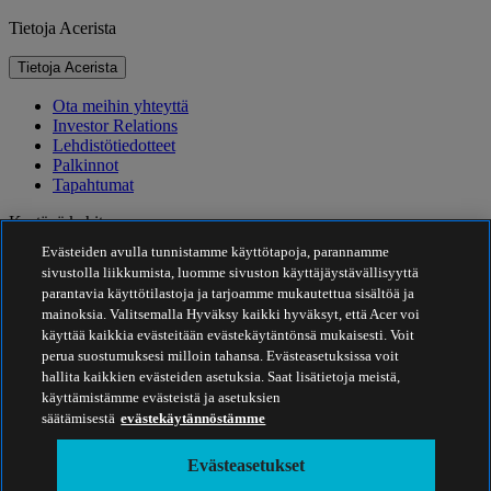
Tietoja Acerista
Tietoja Acerista
Ota meihin yhteyttä
Investor Relations
Lehdistötiedotteet
Palkinnot
Tapahtumat
Kestävä kehitys
Evästeiden avulla tunnistamme käyttötapoja, parannamme
Kestävä kehitys
sivustolla liikkumista, luomme sivuston käyttäjäystävällisyyttä
parantavia käyttötilastoja ja tarjoamme mukautettua sisältöä ja
Yhteiskuntavastuu
mainoksia. Valitsemalla Hyväksy kaikki hyväksyt, että Acer voi
Tuotteen hiilijalanjälki
käyttää kaikkia evästeitään evästekäytäntönsä mukaisesti. Voit
Project Humanity
perua suostumuksesi milloin tahansa. Evästeasetuksissa voit
Earthion
hallita kaikkien evästeiden asetuksia. Saat lisätietoja meistä,
Tietosuojakäytäntö
käyttämistämme evästeistä ja asetuksien
Evästekäytäntö
säätämisestä
evästekäytännöstämme
Oikeudellinen huomautus
Oikeudelliset lisätiedot
Evästeasetukset
Saavutettavuuskäytäntö