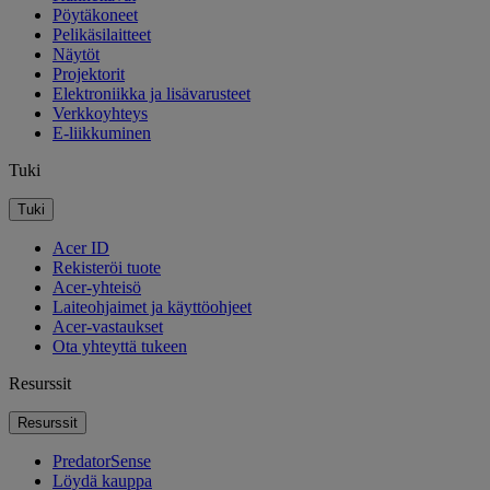
Pöytäkoneet
Pelikäsilaitteet
Näytöt
Projektorit
Elektroniikka ja lisävarusteet
Verkkoyhteys
E-liikkuminen
Tuki
Tuki
Acer ID
Rekisteröi tuote
Acer-yhteisö
Laiteohjaimet ja käyttöohjeet
Acer-vastaukset
Ota yhteyttä tukeen
Resurssit
Resurssit
PredatorSense
Löydä kauppa