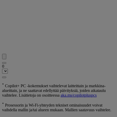
0
*
Copilot+ PC -kokemukset vaihtelevat laitteittain ja markkina-
alueittain, ja ne saattavat edellyttää päivityksiä, joiden aikataulu
vaihtelee. Lisätietoja on osoitteessa
aka.ms/copilotpluspcs
*
Prosessorin ja Wi-Fi-yhteyden tekniset ominaisuudet voivat
vaihdella mallin ja/tai alueen mukaan. Mallien saatavuus vaihtelee.