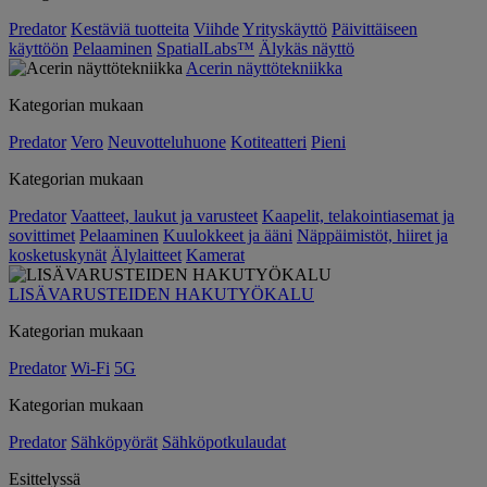
Predator
Kestäviä tuotteita
Viihde
Yrityskäyttö
Päivittäiseen
käyttöön
Pelaaminen
SpatialLabs™
Älykäs näyttö
Acerin näyttötekniikka
Kategorian mukaan
Predator
Vero
Neuvotteluhuone
Kotiteatteri
Pieni
Kategorian mukaan
Predator
Vaatteet, laukut ja varusteet
Kaapelit, telakointiasemat ja
sovittimet
Pelaaminen
Kuulokkeet ja ääni
Näppäimistöt, hiiret ja
kosketuskynät
Älylaitteet
Kamerat
LISÄVARUSTEIDEN HAKUTYÖKALU
Kategorian mukaan
Predator
Wi-Fi
5G
Kategorian mukaan
Predator
Sähköpyörät
Sähköpotkulaudat
Esittelyssä