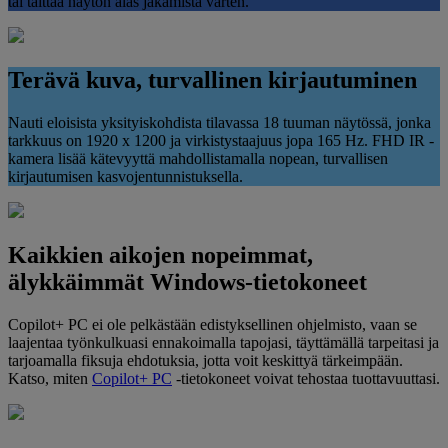
tai taittaa näytön alas jakamista varten.
Terävä kuva, turvallinen kirjautuminen
Nauti eloisista yksityiskohdista tilavassa 18 tuuman näytössä, jonka
tarkkuus on 1920 x 1200 ja virkistystaajuus jopa 165 Hz. FHD IR -
kamera lisää kätevyyttä mahdollistamalla nopean, turvallisen
kirjautumisen kasvojentunnistuksella.
Kaikkien aikojen nopeimmat,
älykkäimmät Windows-tietokoneet
Copilot+ PC ei ole pelkästään edistyksellinen ohjelmisto, vaan se
laajentaa työnkulkuasi ennakoimalla tapojasi, täyttämällä tarpeitasi ja
tarjoamalla fiksuja ehdotuksia, jotta voit keskittyä tärkeimpään.
Katso, miten
Copilot+ PC
-tietokoneet voivat tehostaa tuottavuuttasi.