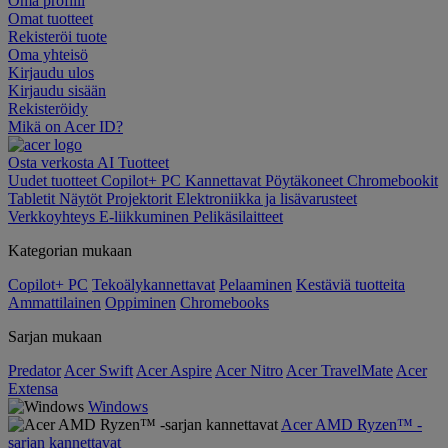
Oma profiili
Omat tuotteet
Rekisteröi tuote
Oma yhteisö
Kirjaudu ulos
Kirjaudu sisään
Rekisteröidy
Mikä on Acer ID?
Osta verkosta
AI
Tuotteet
Uudet tuotteet
Copilot+ PC
Kannettavat
Pöytäkoneet
Chromebookit
Tabletit
Näytöt
Projektorit
Elektroniikka ja lisävarusteet
Verkkoyhteys
E-liikkuminen
Pelikäsilaitteet
Kategorian mukaan
Copilot+ PC
Tekoälykannettavat
Pelaaminen
Kestäviä tuotteita
Ammattilainen
Oppiminen
Chromebooks
Sarjan mukaan
Predator
Acer Swift
Acer Aspire
Acer Nitro
Acer TravelMate
Acer
Extensa
Windows
Acer AMD Ryzen™ -
sarjan kannettavat