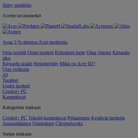
Siirry sisältöön
Acerin tavaramerkit
Avaa 5 % alennus Acer-tuotteista.
Oma profiili
Omat tuotteet
Rekisteröi tuote
Oma yhteisö
Kirjaudu
ulos
Kirjaudu sisään
Rekisteröidy
Mikä on Acer ID?
Osta verkosta
AI
Tuotteet
Uudet tuotteet
Copilot+ PC
Kannettavat
Kategorian mukaan
Copilot+ PC
Tekoälykannettavat
Pelaaminen
Kestäviä tuotteita
Ammattilainen
Oppiminen
Chromebooks
Sarjan mukaan