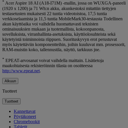
*
Acer Aspire 18 AI (A18-I71M) -mallin, jossa on WUXGA-paneeli
(1920 x 1200) ja 71 Wh:n akku, akunkestoksi mitattiin tiettyjen
testiasetusten mukaisesti 22 tuntia videotoistoa, 17,5 tuntia
verkkoselaamista ja 11,5 tuntia MobileMark30-testausta Todellinen
akun käyttöaika voi vaihdella huomattavasti teknisten
ominaisuuksien mukaan ja tuotemallista, kokoonpanosta,
sovelluksista, virranhallinta-asetuksista, käyttöolosuhteista sekä
käytetyistä toiminnoista riippuen. Suorituskyvyn erot perustuvat
myös käytettäviin komponentteihin, joihin kuuluvat mm. prosessorit,
RAM-muistin koko, tallennustila, näyttö, tarkkuus jne.
*
EPEAT-arvosanat voivat vaihdella maittain. Lisätietoja
maakohtaisesta rekisteröinnin tilasta on osoitteessa
http://www.epeat.net
.
Alkuun
Tuotteet
Tuotteet
Kannettavat
Pöytäkoneet
Chromebookit
Tabletit