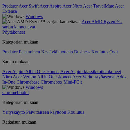
Predator
Acer Swift
Acer Aspire
Acer Nitro
Acer TravelMate
Acer
Extensa
Windows
Acer AMD Ryzen™ -
sarjan kannettavat
Pöytäkoneet
Kategorian mukaan
Predator
Pelaaminen
Kestäviä tuotteita
Business
Koulutus
Osat
Sarjan mukaan
Acer Aspire All in One -koneet
Acer Aspire-klassikkotietokoneet
Nitro
Acer Veriton All in One -koneet
Acer Veriton-työasemat
Add-
In-One
Chromebase
Chromebox
Mini-PC:t
Windows
Chromebookit
Kategorian mukaan
Yrityskäyttö
Päivittäiseen käyttöön
Koulutus
Ratkaisun mukaan