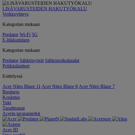
LISÄVARUSTEIDEN HAKUTYÖKALU
Verkkoyhteys
Kategorian mukaan
Predator
Wi-Fi
5G
E-liikkuminen
Kategorian mukaan
Predator
Sähköpyörät
Sähköpotkulaudat
Pelikäsilaitteet
Esittelyssä
Acer Nitro Blaze 11
Acer Nitro Blaze 8
Acer Nitro Blaze 7
Business
Koulutus
Tuki
Tapahtumat
Acerin tavaramerkit
Acer ID