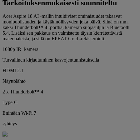
Tarkoituksenmukaisesti suunniteltu
Acer Aspire 18 AI -mallin intuitiiviset ominaisuudet takaavat
monipuolisuuden ja käytännöllisyyden joka päivä. Siinä on mm.
kaksi Thunderbolt™ 4 -porttia, kameran suojasuljin ja Bluetooth
5.4. Lisäksi sen pakkaus on valmistettu täysin kierrätettävistä
materiaaleista, ja sillä on EPEAT Gold -rekisteröinti.
1080p IR -kamera
Turvallinen kirjautuminen kasvojentunnistuksella
HDMI 2.1
Näyttölähtö
2 x Thunderbolt™ 4
Type-C
Enintään Wi-Fi 7
-yhteys