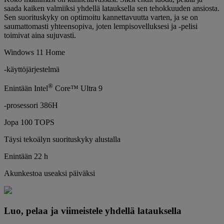
saada kaiken valmiiksi yhdellä latauksella sen tehokkuuden ansiosta.
Sen suorituskyky on optimoitu kannettavuutta varten, ja se on
saumattomasti yhteensopiva, joten lempisovelluksesi ja -pelisi
toimivat aina sujuvasti.
Windows 11 Home
-käyttöjärjestelmä
®
Enintään Intel
Core™ Ultra 9
-prosessori 386H
Jopa 100 TOPS
Täysi tekoälyn suorituskyky alustalla
Enintään 22 h
Akunkestoa useaksi päiväksi
Luo, pelaa ja viimeistele yhdellä latauksella