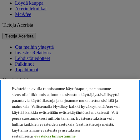
Löydä kauppa
Acerin tekniikat
McAfee
Tietoja Acerista
Tietoja Acerista
Ota meihin yhteyttä
Investor Relations
Lehdistötiedotteet
Palkinnot
Tapahtumat
Kestävä kehitys
Evästeiden avulla tunnistamme käyttötapoja, parannamme
Kestävä kehitys
sivustolla liikkumista, luomme sivuston käyttäjäystävällisyyttä
parantavia käyttötilastoja ja tarjoamme mukautettua sisältöä ja
Yhteiskuntavastuu
mainoksia. Valitsemalla Hyväksy kaikki hyväksyt, että Acer voi
Tuotteen hiilijalanjälki
käyttää kaikkia evästeitään evästekäytäntönsä mukaisesti. Voit
Project Humanity
perua suostumuksesi milloin tahansa. Evästeasetuksissa voit
Earthion
hallita kaikkien evästeiden asetuksia. Saat lisätietoja meistä,
Tietosuojakäytäntö
käyttämistämme evästeistä ja asetuksien
Evästekäytäntö
säätämisestä
evästekäytännöstämme