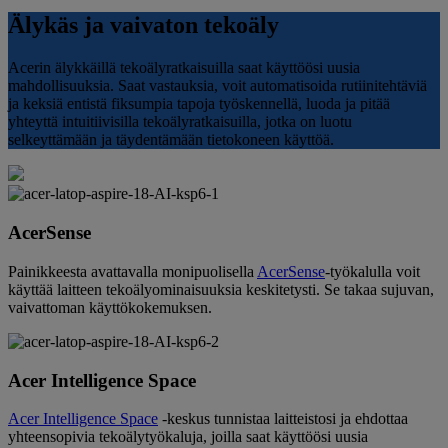
Älykäs ja vaivaton tekoäly
Acerin älykkäillä tekoälyratkaisuilla saat käyttöösi uusia
mahdollisuuksia. Saat vastauksia, voit automatisoida rutiinitehtäviä
ja keksiä entistä fiksumpia tapoja työskennellä, luoda ja pitää
yhteyttä intuitiivisilla tekoälyratkaisuilla, jotka on luotu
selkeyttämään ja täydentämään tietokoneen käyttöä.
AcerSense
Painikkeesta avattavalla monipuolisella
AcerSense
-työkalulla voit
käyttää laitteen tekoälyominaisuuksia keskitetysti. Se takaa sujuvan,
vaivattoman käyttökokemuksen.
Acer Intelligence Space
Acer Intelligence Space
-keskus tunnistaa laitteistosi ja ehdottaa
yhteensopivia tekoälytyökaluja, joilla saat käyttöösi uusia