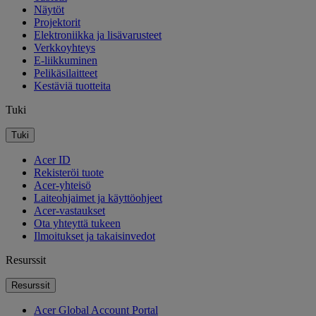
Näytöt
Projektorit
Elektroniikka ja lisävarusteet
Verkkoyhteys
E-liikkuminen
Pelikäsilaitteet
Kestäviä tuotteita
Tuki
Tuki
Acer ID
Rekisteröi tuote
Acer-yhteisö
Laiteohjaimet ja käyttöohjeet
Acer-vastaukset
Ota yhteyttä tukeen
Ilmoitukset ja takaisinvedot
Resurssit
Resurssit
Acer Global Account Portal