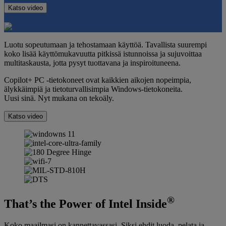
Katso video
Luotu sopeutumaan ja tehostamaan käyttöä. Tavallista suurempi
koko lisää käyttömukavuutta pitkissä istunnoissa ja sujuvoittaa
multitaskausta, jotta pysyt tuottavana ja inspiroituneena.
Copilot+ PC -tietokoneet ovat kaikkien aikojen nopeimpia,
älykkäimpiä ja tietoturvallisimpia Windows-tietokoneita.
Uusi sinä. Nyt mukana on tekoäly.
Katso video
®
That’s the Power of Intel Inside
Koko maailmasi on kannettavassasi. Siksi ehdit luoda, pelata ja