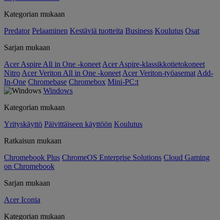
Kategorian mukaan
Predator
Pelaaminen
Kestäviä tuotteita
Business
Koulutus
Osat
Sarjan mukaan
Acer Aspire All in One -koneet
Acer Aspire-klassikkotietokoneet
Nitro
Acer Veriton All in One -koneet
Acer Veriton-työasemat
Add-
In-One
Chromebase
Chromebox
Mini-PC:t
Windows
Kategorian mukaan
Yrityskäyttö
Päivittäiseen käyttöön
Koulutus
Ratkaisun mukaan
Chromebook Plus
ChromeOS Enterprise Solutions
Cloud Gaming
on Chromebook
Sarjan mukaan
Acer Iconia
Kategorian mukaan