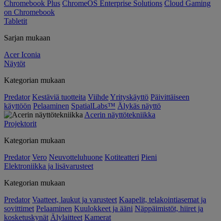
Chromebook Plus
ChromeOS Enterprise Solutions
Cloud Gaming
on Chromebook
Tabletit
Sarjan mukaan
Acer Iconia
Näytöt
Kategorian mukaan
Predator
Kestäviä tuotteita
Viihde
Yrityskäyttö
Päivittäiseen
käyttöön
Pelaaminen
SpatialLabs™
Älykäs näyttö
Acerin näyttötekniikka
Projektorit
Kategorian mukaan
Predator
Vero
Neuvotteluhuone
Kotiteatteri
Pieni
Elektroniikka ja lisävarusteet
Kategorian mukaan
Predator
Vaatteet, laukut ja varusteet
Kaapelit, telakointiasemat ja
sovittimet
Pelaaminen
Kuulokkeet ja ääni
Näppäimistöt, hiiret ja
kosketuskynät
Älylaitteet
Kamerat