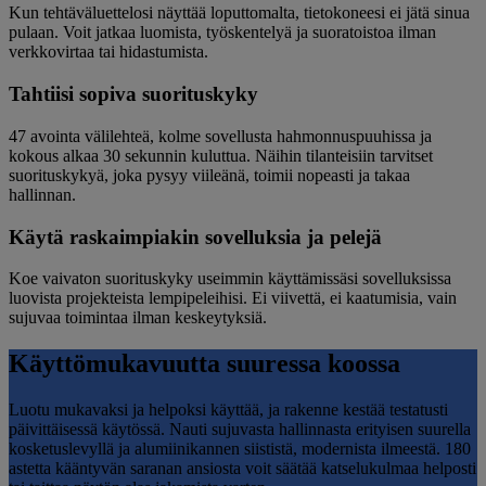
Kun tehtäväluettelosi näyttää loputtomalta, tietokoneesi ei jätä sinua
pulaan. Voit jatkaa luomista, työskentelyä ja suoratoistoa ilman
verkkovirtaa tai hidastumista.
Tahtiisi sopiva suorituskyky
47 avointa välilehteä, kolme sovellusta hahmonnuspuuhissa ja
kokous alkaa 30 sekunnin kuluttua. Näihin tilanteisiin tarvitset
suorituskykyä, joka pysyy viileänä, toimii nopeasti ja takaa
hallinnan.
Käytä raskaimpiakin sovelluksia ja pelejä
Koe vaivaton suorituskyky useimmin käyttämissäsi sovelluksissa
luovista projekteista lempipeleihisi. Ei viivettä, ei kaatumisia, vain
sujuvaa toimintaa ilman keskeytyksiä.
Käyttömukavuutta suuressa koossa
Luotu mukavaksi ja helpoksi käyttää, ja rakenne kestää testatusti
päivittäisessä käytössä. Nauti sujuvasta hallinnasta erityisen suurella
kosketuslevyllä ja alumiinikannen siististä, modernista ilmeestä. 180
astetta kääntyvän saranan ansiosta voit säätää katselukulmaa helposti