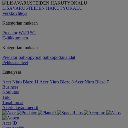
LISÄVARUSTEIDEN HAKUTYÖKALU
Verkkoyhteys
Kategorian mukaan
Predator
Wi-Fi
5G
E-liikkuminen
Kategorian mukaan
Predator
Sähköpyörät
Sähköpotkulaudat
Pelikäsilaitteet
Esittelyssä
Acer Nitro Blaze 11
Acer Nitro Blaze 8
Acer Nitro Blaze 7
Business
Koulutus
Tuki
Tapahtumat
Acerin tavaramerkit
Acer ID