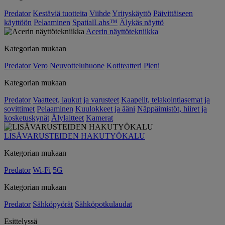
Predator
Kestäviä tuotteita
Viihde
Yrityskäyttö
Päivittäiseen
käyttöön
Pelaaminen
SpatialLabs™
Älykäs näyttö
Acerin näyttötekniikka
Kategorian mukaan
Predator
Vero
Neuvotteluhuone
Kotiteatteri
Pieni
Kategorian mukaan
Predator
Vaatteet, laukut ja varusteet
Kaapelit, telakointiasemat ja
sovittimet
Pelaaminen
Kuulokkeet ja ääni
Näppäimistöt, hiiret ja
kosketuskynät
Älylaitteet
Kamerat
LISÄVARUSTEIDEN HAKUTYÖKALU
Kategorian mukaan
Predator
Wi-Fi
5G
Kategorian mukaan
Predator
Sähköpyörät
Sähköpotkulaudat
Esittelyssä