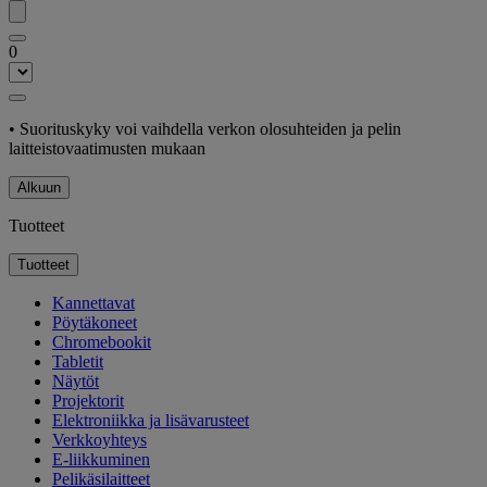
0
• Suorituskyky voi vaihdella verkon olosuhteiden ja pelin
laitteistovaatimusten mukaan
Alkuun
Tuotteet
Tuotteet
Kannettavat
Pöytäkoneet
Chromebookit
Tabletit
Näytöt
Projektorit
Elektroniikka ja lisävarusteet
Verkkoyhteys
E-liikkuminen
Pelikäsilaitteet