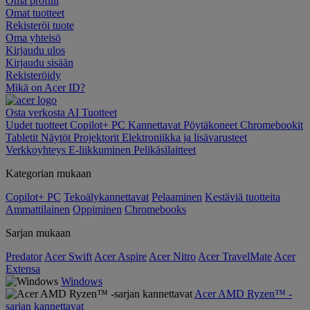
Oma profiili
Omat tuotteet
Rekisteröi tuote
Oma yhteisö
Kirjaudu ulos
Kirjaudu sisään
Rekisteröidy
Mikä on Acer ID?
Osta verkosta
AI
Tuotteet
Uudet tuotteet
Copilot+ PC
Kannettavat
Pöytäkoneet
Chromebookit
Tabletit
Näytöt
Projektorit
Elektroniikka ja lisävarusteet
Verkkoyhteys
E-liikkuminen
Pelikäsilaitteet
Kategorian mukaan
Copilot+ PC
Tekoälykannettavat
Pelaaminen
Kestäviä tuotteita
Ammattilainen
Oppiminen
Chromebooks
Sarjan mukaan
Predator
Acer Swift
Acer Aspire
Acer Nitro
Acer TravelMate
Acer
Extensa
Windows
Acer AMD Ryzen™ -
sarjan kannettavat