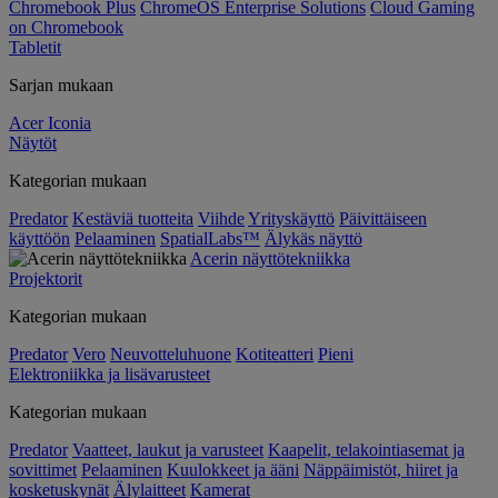
Chromebook Plus
ChromeOS Enterprise Solutions
Cloud Gaming
on Chromebook
Tabletit
Sarjan mukaan
Acer Iconia
Näytöt
Kategorian mukaan
Predator
Kestäviä tuotteita
Viihde
Yrityskäyttö
Päivittäiseen
käyttöön
Pelaaminen
SpatialLabs™
Älykäs näyttö
Acerin näyttötekniikka
Projektorit
Kategorian mukaan
Predator
Vero
Neuvotteluhuone
Kotiteatteri
Pieni
Elektroniikka ja lisävarusteet
Kategorian mukaan
Predator
Vaatteet, laukut ja varusteet
Kaapelit, telakointiasemat ja
sovittimet
Pelaaminen
Kuulokkeet ja ääni
Näppäimistöt, hiiret ja
kosketuskynät
Älylaitteet
Kamerat