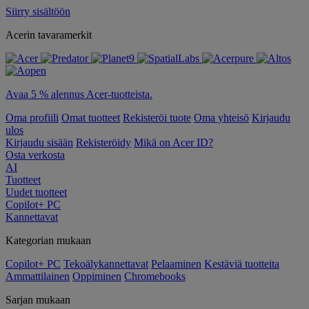
Siirry sisältöön
Acerin tavaramerkit
Avaa 5 % alennus Acer-tuotteista.
Oma profiili
Omat tuotteet
Rekisteröi tuote
Oma yhteisö
Kirjaudu
ulos
Kirjaudu sisään
Rekisteröidy
Mikä on Acer ID?
Osta verkosta
AI
Tuotteet
Uudet tuotteet
Copilot+ PC
Kannettavat
Kategorian mukaan
Copilot+ PC
Tekoälykannettavat
Pelaaminen
Kestäviä tuotteita
Ammattilainen
Oppiminen
Chromebooks
Sarjan mukaan