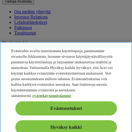
Tietoja Acerista
Ota meihin yhteyttä
Investor Relations
Lehdistötiedotteet
Palkinnot
Tapahtumat
Kestävä kehitys
Evästeiden avulla tunnistamme käyttötapoja, parannamme
Kestävä kehitys
sivustolla liikkumista, luomme sivuston käyttäjäystävällisyyttä
parantavia käyttötilastoja ja tarjoamme mukautettua sisältöä ja
Yhteiskuntavastuu
mainoksia. Valitsemalla Hyväksy kaikki hyväksyt, että Acer voi
Tuotteen hiilijalanjälki
käyttää kaikkia evästeitään evästekäytäntönsä mukaisesti. Voit
Project Humanity
perua suostumuksesi milloin tahansa. Evästeasetuksissa voit
Earthion
hallita kaikkien evästeiden asetuksia. Saat lisätietoja meistä,
Tietosuojakäytäntö
käyttämistämme evästeistä ja asetuksien
Evästekäytäntö
säätämisestä
evästekäytännöstämme
Oikeudellinen huomautus
Oikeudelliset lisätiedot
Evästeasetukset
Saavutettavuuskäytäntö
Evästeasetukset
Suomi - Suomalainen
Hyväksy kaikki
© 2026 Acer Inc.