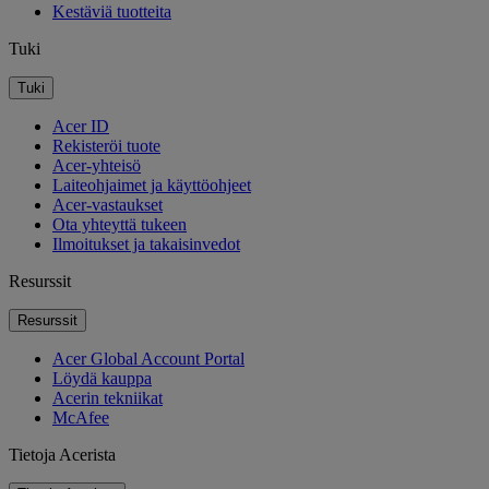
Kestäviä tuotteita
Tuki
Tuki
Acer ID
Rekisteröi tuote
Acer-yhteisö
Laiteohjaimet ja käyttöohjeet
Acer-vastaukset
Ota yhteyttä tukeen
Ilmoitukset ja takaisinvedot
Resurssit
Resurssit
Acer Global Account Portal
Löydä kauppa
Acerin tekniikat
McAfee
Tietoja Acerista