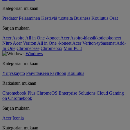
Kategorian mukaan
Predator
Pelaaminen
Kestäviä tuotteita
Business
Koulutus
Osat
Sarjan mukaan
Acer Aspire All in One -koneet
Acer Aspire-klassikkotietokoneet
Nitro
Acer Veriton All in One -koneet
Acer Veriton-työasemat
Add-
In-One
Chromebase
Chromebox
Mini-PC:t
Windows
Kategorian mukaan
Yrityskäyttö
Päivittäiseen käyttöön
Koulutus
Ratkaisun mukaan
Chromebook Plus
ChromeOS Enterprise Solutions
Cloud Gaming
on Chromebook
Sarjan mukaan
Acer Iconia
Kategorian mukaan