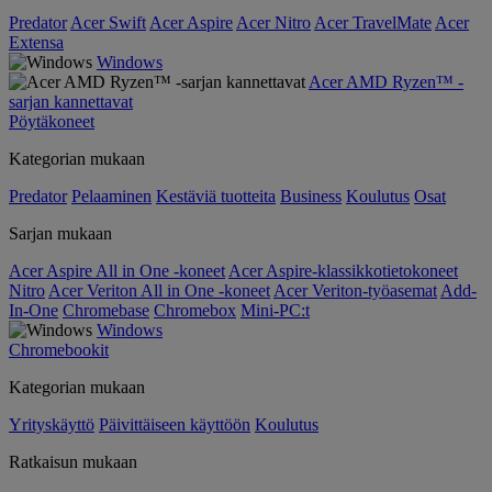
Predator
Acer Swift
Acer Aspire
Acer Nitro
Acer TravelMate
Acer
Extensa
Windows
Acer AMD Ryzen™ -
sarjan kannettavat
Pöytäkoneet
Kategorian mukaan
Predator
Pelaaminen
Kestäviä tuotteita
Business
Koulutus
Osat
Sarjan mukaan
Acer Aspire All in One -koneet
Acer Aspire-klassikkotietokoneet
Nitro
Acer Veriton All in One -koneet
Acer Veriton-työasemat
Add-
In-One
Chromebase
Chromebox
Mini-PC:t
Windows
Chromebookit
Kategorian mukaan
Yrityskäyttö
Päivittäiseen käyttöön
Koulutus
Ratkaisun mukaan