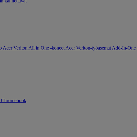
 kannettavat
o
Acer Veriton All in One -koneet
Acer Veriton-työasemat
Add-In-One
n Chromebook