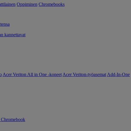
tilainen
Oppiminen
Chromebooks
tensa
 kannettavat
o
Acer Veriton All in One -koneet
Acer Veriton-työasemat
Add-In-One
n Chromebook