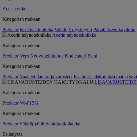
Acer Iconia
Kategorian mukaan
Predator
Kestäviä tuotteita
Viihde
Yrityskäyttö
Päivittäiseen käyttöön
Acerin näyttötekniikka
Kategorian mukaan
Predator
Vero
Neuvotteluhuone
Kotiteatteri
Pieni
Kategorian mukaan
Predator
Vaatteet, laukut ja varusteet
Kaapelit, telakointiasemat ja sovi
LISÄVARUSTEID
Kategorian mukaan
Predator
Wi-Fi
5G
Kategorian mukaan
Predator
Sähköpyörät
Sähköpotkulaudat
Esittelyssä