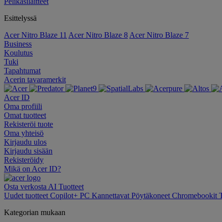
Pelikäsilaitteet
Esittelyssä
Acer Nitro Blaze 11
Acer Nitro Blaze 8
Acer Nitro Blaze 7
Business
Koulutus
Tuki
Tapahtumat
Acerin tavaramerkit
Acer ID
Oma profiili
Omat tuotteet
Rekisteröi tuote
Oma yhteisö
Kirjaudu ulos
Kirjaudu sisään
Rekisteröidy
Mikä on Acer ID?
Osta verkosta
AI
Tuotteet
Uudet tuotteet
Copilot+ PC
Kannettavat
Pöytäkoneet
Chromebookit
Kategorian mukaan