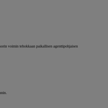
rin voimin tehokkaan paikallisen agenttipohjaisen
nnin.