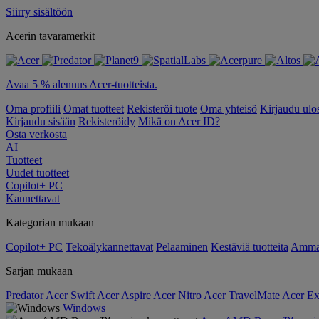
Siirry sisältöön
Acerin tavaramerkit
Avaa 5 % alennus Acer-tuotteista.
Oma profiili
Omat tuotteet
Rekisteröi tuote
Oma yhteisö
Kirjaudu ulo
Kirjaudu sisään
Rekisteröidy
Mikä on Acer ID?
Osta verkosta
AI
Tuotteet
Uudet tuotteet
Copilot+ PC
Kannettavat
Kategorian mukaan
Copilot+ PC
Tekoälykannettavat
Pelaaminen
Kestäviä tuotteita
Ammat
Sarjan mukaan
Predator
Acer Swift
Acer Aspire
Acer Nitro
Acer TravelMate
Acer Ex
Windows