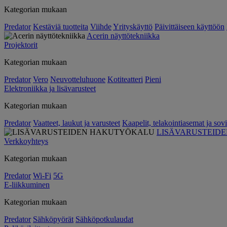
Kategorian mukaan
Predator
Kestäviä tuotteita
Viihde
Yrityskäyttö
Päivittäiseen käyttöön
Acerin näyttötekniikka
Projektorit
Kategorian mukaan
Predator
Vero
Neuvotteluhuone
Kotiteatteri
Pieni
Elektroniikka ja lisävarusteet
Kategorian mukaan
Predator
Vaatteet, laukut ja varusteet
Kaapelit, telakointiasemat ja sovi
LISÄVARUSTEID
Verkkoyhteys
Kategorian mukaan
Predator
Wi-Fi
5G
E-liikkuminen
Kategorian mukaan
Predator
Sähköpyörät
Sähköpotkulaudat