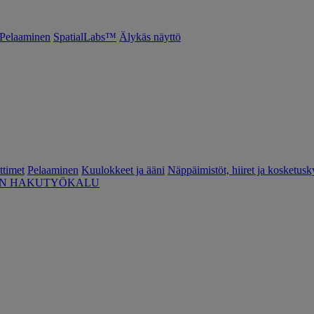
Pelaaminen
SpatialLabs™
Älykäs näyttö
ttimet
Pelaaminen
Kuulokkeet ja ääni
Näppäimistöt, hiiret ja kosketusk
EN HAKUTYÖKALU