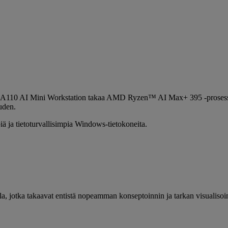
n RA110 AI Mini Workstation takaa AMD Ryzen™ AI Max+ 395 -prosesso
uden.
ä ja tietoturvallisimpia Windows-tietokoneita.
la, jotka takaavat entistä nopeamman konseptoinnin ja tarkan visualisoi