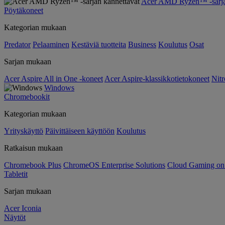
Acer AMD Ryzen™ -sarjan
Pöytäkoneet
Kategorian mukaan
Predator
Pelaaminen
Kestäviä tuotteita
Business
Koulutus
Osat
Sarjan mukaan
Acer Aspire All in One -koneet
Acer Aspire-klassikkotietokoneet
Nitr
Windows
Chromebookit
Kategorian mukaan
Yrityskäyttö
Päivittäiseen käyttöön
Koulutus
Ratkaisun mukaan
Chromebook Plus
ChromeOS Enterprise Solutions
Cloud Gaming o
Tabletit
Sarjan mukaan
Acer Iconia
Näytöt