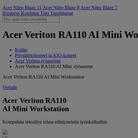
Acer Nitro Blaze 11
Acer Nitro Blaze 8
Acer Nitro Blaze 7
Business
Koulutus
Tuki
Tapahtumat
Acer Veriton RA110 AI Mini Wor
Kotiin
Pöytätietokoneet ja AIO-koneet
Acer Veriton-työasemat
Acer Veriton RA110 AI Mini -työasema
Acer Veriton RA110 AI Mini Workstation
Vertaile
Acer Veriton RA110
AI Mini Workstation
Kompaktia tekoälyn tehoa edistyneisiin työnkulkuihin