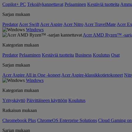
Copilot+ PC
Tekoälykannettavat
Pelaaminen
Kestäviä tuotteita
Ammat
Sarjan mukaan
Predator
Acer Swift
Acer Aspire
Acer Nitro
Acer TravelMate
Acer Ex
Windows
Acer AMD Ryzen™ -sarjan
Kategorian mukaan
Predator
Pelaaminen
Kestäviä tuotteita
Business
Koulutus
Osat
Sarjan mukaan
Acer Aspire All in One -koneet
Acer Aspire-klassikkotietokoneet
Nitr
Windows
Kategorian mukaan
Yrityskäyttö
Päivittäiseen käyttöön
Koulutus
Ratkaisun mukaan
Chromebook Plus
ChromeOS Enterprise Solutions
Cloud Gaming o
Sarjan mukaan