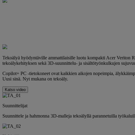
Tekoälyä hyödyntäville ammattilaisille luotu kompakti Acer Verito
tekoälykehityksen sekä 3D-suunnittelu- ja sisältötyönkulkujen sujuvu
Copilot+ PC -tietokoneet ovat kaikkien aikojen nopeimpia, älykkäimpi
Uusi sinä. Nyt mukana on tekoäly.
Katso video
Suunnittelijat
Suunnittele ja hahmonna 3D-malleja tekoälyllä parannetuilla työkaluil