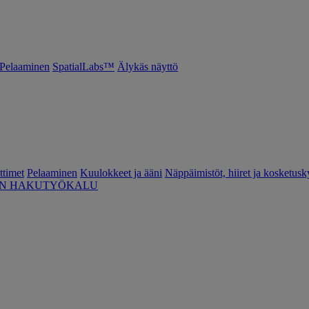
Pelaaminen
SpatialLabs™
Älykäs näyttö
ttimet
Pelaaminen
Kuulokkeet ja ääni
Näppäimistöt, hiiret ja kosketusk
EN HAKUTYÖKALU