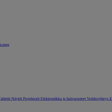
Tabletit
Näytöt
Projektorit
Elektroniikka ja lisävarusteet
Verkkoyhteys
E