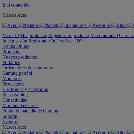
Ir al contenido
Marcas Acer
Mi perfil
Mis productos
Registrar un producto
Mi comunidad
Cerrar 
Iniciar sesión
Regístrate
¿Qué es Acer ID?
Tienda Online
Productos
Nuevos productos
Portátiles
Ordenadores de sobremesa
Gaming portátil
Monitores
Proyectores
Electrónica y accesorios
Sillas gaming
Conectividad
Movilidad eléctrica
Fondo de pantalla de Gaming
Soporte
Eventos
Marcas Acer