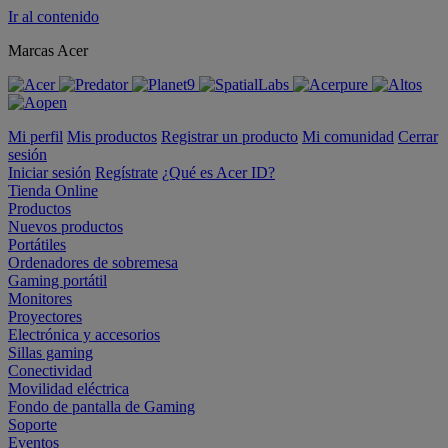
Ir al contenido
Marcas Acer
Mi perfil
Mis productos
Registrar un producto
Mi comunidad
Cerrar
sesión
Iniciar sesión
Regístrate
¿Qué es Acer ID?
Tienda Online
Productos
Nuevos productos
Portátiles
Ordenadores de sobremesa
Gaming portátil
Monitores
Proyectores
Electrónica y accesorios
Sillas gaming
Conectividad
Movilidad eléctrica
Fondo de pantalla de Gaming
Soporte
Eventos