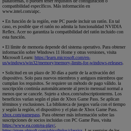
plataformas, o pueden tener requisitos de configuración o
compatibilidad específicos. Más información en
www.intel.com/aipc.
• En función de la región, este PC puede incluir un ratón. En tal
caso, es posible que el ratón no admita la funcionalidad NVIDIA
Reflex. Acer no garantiza la compatibilidad del ratón incluido con
esta función.
• El límite de memoria depende del sistema operativo. Para obtener
información sobre Windows 11 Home y otras versiones, visita
Microsoft Learn:
https://learn.microsoft.com/en-
us/windows/win32/memory/memory-limits-for-windows-releases
.
• Solicitud en un plazo de 30 días a partir de la activación del
dispositivo. Solo para nuevos miembros y antiguos miembros que
cumplan los requisitos. Se requiere un método de pago válido. la
suscripción continúa automáticamente al precio mensual normal a
menos que se cancele. Sujeto a xbox.com/subscriptionterms. Los
beneficios varían según el plan de Xbox Game Pass. Se aplican
términos y exclusiones. La biblioteca de juegos varía con el tiempo
y según la región, el dispositivo y el plan de Xbox Game Pass.
xbox.com/gamepass
. Para obtener más información sobre las
suscripciones de socios incluidas con PC Game Pass, visita
https://www.ea.com/ea-play/
,
https://store.ubisoft.com/ubisoftplus/classics
. Las ventajas de los