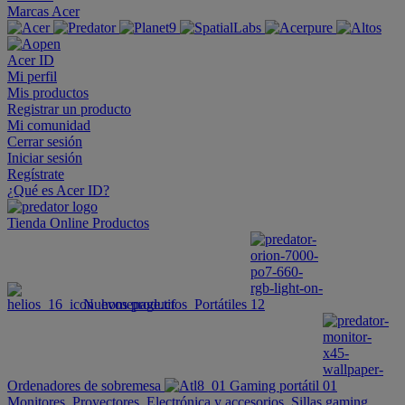
Marcas Acer
Acer ID
Mi perfil
Mis productos
Registrar un producto
Mi comunidad
Cerrar sesión
Iniciar sesión
Regístrate
¿Qué es Acer ID?
Tienda Online
Productos
Nuevos productos
Portátiles
Ordenadores de sobremesa
Gaming portátil
Monitores
Proyectores
Electrónica y accesorios
Sillas gaming