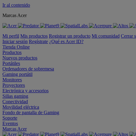
Ir al contenido
Marcas Acer
Mi perfil
Mis productos
Registrar un producto
Mi comunidad
Cerrar 
Iniciar sesión
Regístrate
¿Qué es Acer ID?
Tienda Online
Productos
Nuevos productos
Portátiles
Ordenadores de sobremesa
Gaming portátil
Monitores
Proyectores
Electrónica y accesorios
Sillas gaming
Conectividad
Movilidad eléctrica
Fondo de pantalla de Gaming
Soporte
Eventos
Marcas Acer