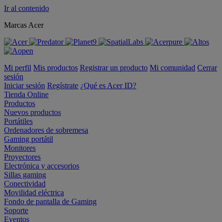
Ir al contenido
Marcas Acer
Mi perfil
Mis productos
Registrar un producto
Mi comunidad
Cerrar
sesión
Iniciar sesión
Regístrate
¿Qué es Acer ID?
Tienda Online
Productos
Nuevos productos
Portátiles
Ordenadores de sobremesa
Gaming portátil
Monitores
Proyectores
Electrónica y accesorios
Sillas gaming
Conectividad
Movilidad eléctrica
Fondo de pantalla de Gaming
Soporte
Eventos