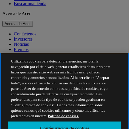
Buscar una tienda
Acerca de Acer
Acerca de Acer
Contáctenos
Inversores
Noticias
Premios
Eventos
Utilizamos cookies para detectar preferencias, mejorar la
Sostenibilidad
navegación por el sitio web, generar estadísticas de usuario para
hacer que nuestro sitio web sea más fácil de usar y ofrecer
Sostenibilidad
contenido y anuncios personalizados. Al hacer clic en “Aceptar
todo”, aceptas el uso y la colocación de todas las cookies por
Responsabilidad social corporativa
parte de Acer de acuerdo con nuestra política de cookies, cuyo
Huella de carbono de los productos
consentimiento puede retirarse en cualquier momento. Las
Project Humanity
preferencias para cada tipo de cookie se pueden gestionar en
Earthion
“Configuración de cookies”. Tienes más información sobre
Política de privacidad
quiénes somos, qué cookies utilizamos y cómo modificar tus
Política sobre cookies
preferencias en nuestra
Política de cookies.
Aviso legal
Información legal adicional
Configuración de cookies