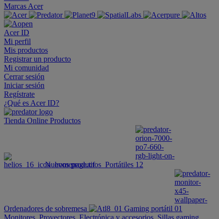
Marcas Acer
Acer ID
Mi perfil
Mis productos
Registrar un producto
Mi comunidad
Cerrar sesión
Iniciar sesión
Regístrate
¿Qué es Acer ID?
Tienda Online
Productos
Nuevos productos
Portátiles
Ordenadores de sobremesa
Gaming portátil
Monitores
Proyectores
Electrónica y accesorios
Sillas gaming