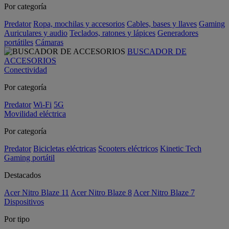
Por categoría
Predator
Ropa, mochilas y accesorios
Cables, bases y llaves
Gaming
Auriculares y audio
Teclados, ratones y lápices
Generadores
portátiles
Cámaras
BUSCADOR DE
ACCESORIOS
Conectividad
Por categoría
Predator
Wi-Fi
5G
Movilidad eléctrica
Por categoría
Predator
Bicicletas eléctricas
Scooters eléctricos
Kinetic Tech
Gaming portátil
Destacados
Acer Nitro Blaze 11
Acer Nitro Blaze 8
Acer Nitro Blaze 7
Dispositivos
Por tipo