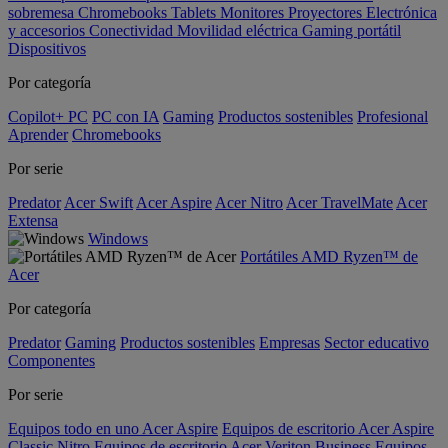
sobremesa
Chromebooks
Tablets
Monitores
Proyectores
Electrónica
y accesorios
Conectividad
Movilidad eléctrica
Gaming portátil
Dispositivos
Por categoría
Copilot+ PC
PC con IA
Gaming
Productos sostenibles
Profesional
Aprender
Chromebooks
Por serie
Predator
Acer Swift
Acer Aspire
Acer Nitro
Acer TravelMate
Acer
Extensa
Windows
Portátiles AMD Ryzen™ de
Acer
Por categoría
Predator
Gaming
Productos sostenibles
Empresas
Sector educativo
Componentes
Por serie
Equipos todo en uno Acer Aspire
Equipos de escritorio Acer Aspire
Classic
Nitro
Equipos de escritorio Acer Veriton Business
Equipos