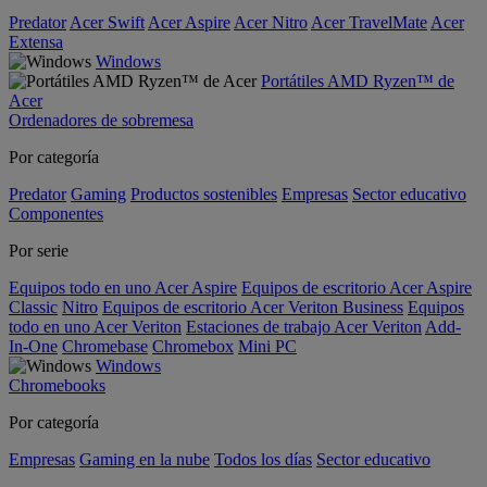
Predator
Acer Swift
Acer Aspire
Acer Nitro
Acer TravelMate
Acer
Extensa
Windows
Portátiles AMD Ryzen™ de
Acer
Ordenadores de sobremesa
Por categoría
Predator
Gaming
Productos sostenibles
Empresas
Sector educativo
Componentes
Por serie
Equipos todo en uno Acer Aspire
Equipos de escritorio Acer Aspire
Classic
Nitro
Equipos de escritorio Acer Veriton Business
Equipos
todo en uno Acer Veriton
Estaciones de trabajo Acer Veriton
Add-
In-One
Chromebase
Chromebox
Mini PC
Windows
Chromebooks
Por categoría
Empresas
Gaming en la nube
Todos los días
Sector educativo