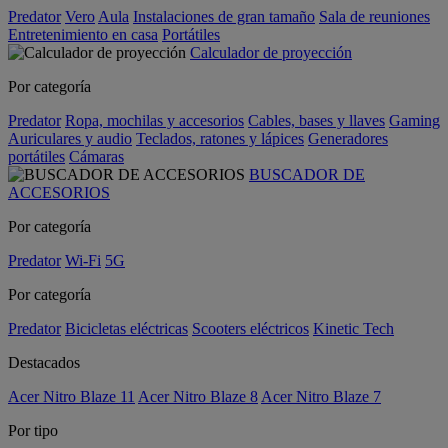
Predator
Vero
Aula
Instalaciones de gran tamaño
Sala de reuniones
Entretenimiento en casa
Portátiles
Calculador de proyección
Por categoría
Predator
Ropa, mochilas y accesorios
Cables, bases y llaves
Gaming
Auriculares y audio
Teclados, ratones y lápices
Generadores
portátiles
Cámaras
BUSCADOR DE
ACCESORIOS
Por categoría
Predator
Wi-Fi
5G
Por categoría
Predator
Bicicletas eléctricas
Scooters eléctricos
Kinetic Tech
Destacados
Acer Nitro Blaze 11
Acer Nitro Blaze 8
Acer Nitro Blaze 7
Por tipo