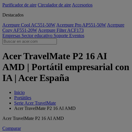
Purificador de aire
Circulador de aire
Accesorios
Destacados
Acerpure Cool AC551-50W
Acerpure Pro AP551-50W
Acerpure
Cozy AF551-20W
Acerpure Filter ACF173
Empresas
Sector educativo
Soporte
Eventos
Acer TravelMate P2 16 AI
AMD | Portátil empresarial con
IA | Acer España
Inicio
Portátiles
Serie Acer TravelMate
Acer TravelMate P2 16 AI AMD
Acer TravelMate P2 16 AI AMD
Comparar