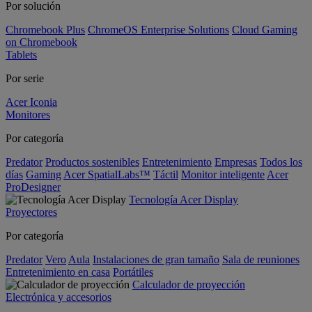
Por solución
Chromebook Plus
ChromeOS Enterprise Solutions
Cloud Gaming
on Chromebook
Tablets
Por serie
Acer Iconia
Monitores
Por categoría
Predator
Productos sostenibles
Entretenimiento
Empresas
Todos los
días
Gaming
Acer SpatialLabs™
Táctil
Monitor inteligente
Acer
ProDesigner
Tecnología Acer Display
Proyectores
Por categoría
Predator
Vero
Aula
Instalaciones de gran tamaño
Sala de reuniones
Entretenimiento en casa
Portátiles
Calculador de proyección
Electrónica y accesorios