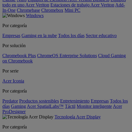
todo en uno Acer Veriton
Estaciones de trabajo Acer Veriton
Add-
In-One
Chromebase
Chromebox
Mini PC
Windows
Por categoría
Empresas
Gaming en la nube
Todos los días
Sector educativo
Por solución
Chromebook Plus
ChromeOS Enterprise Solutions
Cloud Gaming
on Chromebook
Por serie
Acer Iconia
Por categoría
Predator
Productos sostenibles
Entretenimiento
Empresas
Todos los
días
Gaming
Acer SpatialLabs™
Táctil
Monitor inteligente
Acer
ProDesigner
Tecnología Acer Display
Por categoría