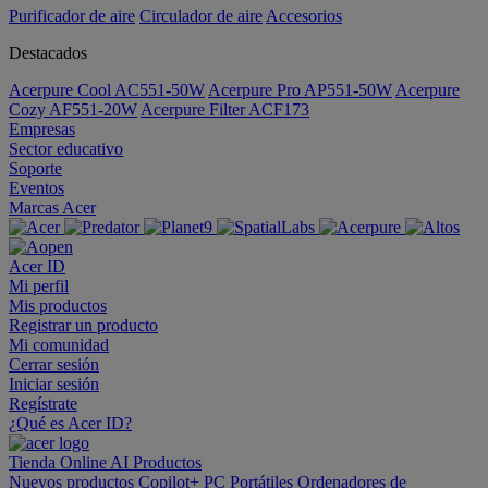
Purificador de aire
Circulador de aire
Accesorios
Destacados
Acerpure Cool AC551-50W
Acerpure Pro AP551-50W
Acerpure
Cozy AF551-20W
Acerpure Filter ACF173
Empresas
Sector educativo
Soporte
Eventos
Marcas Acer
Acer ID
Mi perfil
Mis productos
Registrar un producto
Mi comunidad
Cerrar sesión
Iniciar sesión
Regístrate
¿Qué es Acer ID?
Tienda Online
AI
Productos
Nuevos productos
Copilot+ PC
Portátiles
Ordenadores de