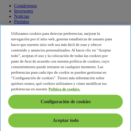
Contáctenos
Inversores
Noticias
Premios
Eventos
Utilizamos cookies para detectar preferencias, mejorar la
Sostenibilidad
navegación por el sitio web, generar estadísticas de usuario para
hacer que nuestro sitio web sea más fácil de usar y ofrecer
Sostenibilidad
contenido y anuncios personalizados. Al hacer clic en “Aceptar
todo”, aceptas el uso y la colocación de todas las cookies por
Responsabilidad social corporativa
parte de Acer de acuerdo con nuestra política de cookies, cuyo
Huella de carbono de los productos
consentimiento puede retirarse en cualquier momento. Las
Project Humanity
preferencias para cada tipo de cookie se pueden gestionar en
Earthion
“Configuración de cookies”. Tienes más información sobre
Política de privacidad
quiénes somos, qué cookies utilizamos y cómo modificar tus
Política sobre cookies
preferencias en nuestra
Política de cookies.
Aviso legal
Información legal adicional
Configuración de cookies
Política de accesibilidad
Configuración de cookies
España - Español
Aceptar todo
© 2026 Acer Inc.