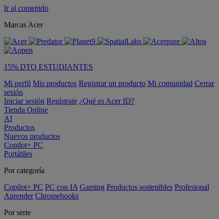
Ir al contenido
Marcas Acer
15% DTO ESTUDIANTES
Mi perfil
Mis productos
Registrar un producto
Mi comunidad
Cerrar
sesión
Iniciar sesión
Regístrate
¿Qué es Acer ID?
Tienda Online
AI
Productos
Nuevos productos
Copilot+ PC
Portátiles
Por categoría
Copilot+ PC
PC con IA
Gaming
Productos sostenibles
Profesional
Aprender
Chromebooks
Por serie