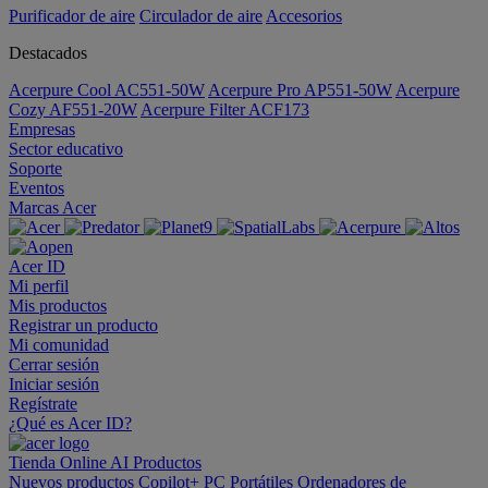
Purificador de aire
Circulador de aire
Accesorios
Destacados
Acerpure Cool AC551-50W
Acerpure Pro AP551-50W
Acerpure
Cozy AF551-20W
Acerpure Filter ACF173
Empresas
Sector educativo
Soporte
Eventos
Marcas Acer
Acer ID
Mi perfil
Mis productos
Registrar un producto
Mi comunidad
Cerrar sesión
Iniciar sesión
Regístrate
¿Qué es Acer ID?
Tienda Online
AI
Productos
Nuevos productos
Copilot+ PC
Portátiles
Ordenadores de