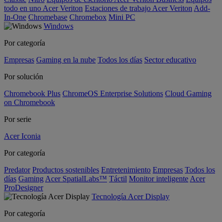
todo en uno Acer Veriton
Estaciones de trabajo Acer Veriton
Add-
In-One
Chromebase
Chromebox
Mini PC
Windows
Por categoría
Empresas
Gaming en la nube
Todos los días
Sector educativo
Por solución
Chromebook Plus
ChromeOS Enterprise Solutions
Cloud Gaming
on Chromebook
Por serie
Acer Iconia
Por categoría
Predator
Productos sostenibles
Entretenimiento
Empresas
Todos los
días
Gaming
Acer SpatialLabs™
Táctil
Monitor inteligente
Acer
ProDesigner
Tecnología Acer Display
Por categoría