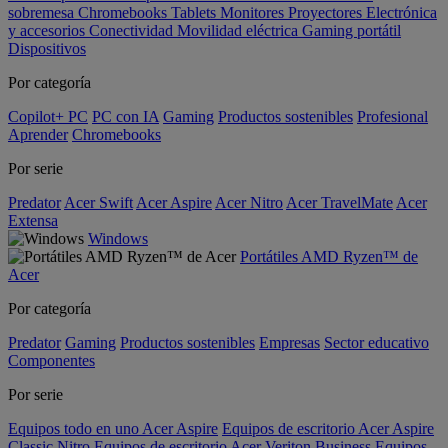
sobremesa
Chromebooks
Tablets
Monitores
Proyectores
Electrónica
y accesorios
Conectividad
Movilidad eléctrica
Gaming portátil
Dispositivos
Por categoría
Copilot+ PC
PC con IA
Gaming
Productos sostenibles
Profesional
Aprender
Chromebooks
Por serie
Predator
Acer Swift
Acer Aspire
Acer Nitro
Acer TravelMate
Acer
Extensa
Windows
Portátiles AMD Ryzen™ de
Acer
Por categoría
Predator
Gaming
Productos sostenibles
Empresas
Sector educativo
Componentes
Por serie
Equipos todo en uno Acer Aspire
Equipos de escritorio Acer Aspire
Classic
Nitro
Equipos de escritorio Acer Veriton Business
Equipos