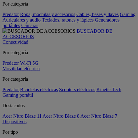
Por categoría
Predator
Ropa, mochilas y accesorios
Cables, bases y llaves
Gaming
Auriculares y audio
Teclados, ratones y lápices
Generadores
portátiles
Cámaras
BUSCADOR DE
ACCESORIOS
Conectividad
Por categoría
Predator
Wi-Fi
5G
Movilidad eléctrica
Por categoría
Predator
Bicicletas eléctricas
Scooters eléctricos
Kinetic Tech
Gaming portátil
Destacados
Acer Nitro Blaze 11
Acer Nitro Blaze 8
Acer Nitro Blaze 7
Dispositivos
Por tipo