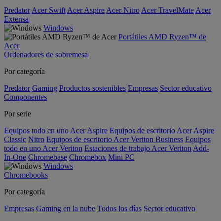
Predator
Acer Swift
Acer Aspire
Acer Nitro
Acer TravelMate
Acer
Extensa
Windows
Portátiles AMD Ryzen™ de
Acer
Ordenadores de sobremesa
Por categoría
Predator
Gaming
Productos sostenibles
Empresas
Sector educativo
Componentes
Por serie
Equipos todo en uno Acer Aspire
Equipos de escritorio Acer Aspire
Classic
Nitro
Equipos de escritorio Acer Veriton Business
Equipos
todo en uno Acer Veriton
Estaciones de trabajo Acer Veriton
Add-
In-One
Chromebase
Chromebox
Mini PC
Windows
Chromebooks
Por categoría
Empresas
Gaming en la nube
Todos los días
Sector educativo