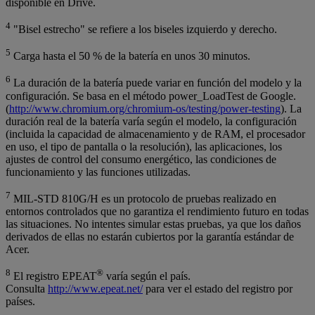
disponible en Drive.
4
"Bisel estrecho" se refiere a los biseles izquierdo y derecho.
5
Carga hasta el 50 % de la batería en unos 30 minutos.
6
La duración de la batería puede variar en función del modelo y la
configuración. Se basa en el método power_LoadTest de Google.
(
http://www.chromium.org/chromium-os/testing/power-testing
). La
duración real de la batería varía según el modelo, la configuración
(incluida la capacidad de almacenamiento y de RAM, el procesador
en uso, el tipo de pantalla o la resolución), las aplicaciones, los
ajustes de control del consumo energético, las condiciones de
funcionamiento y las funciones utilizadas.
7
MIL-STD 810G/H es un protocolo de pruebas realizado en
entornos controlados que no garantiza el rendimiento futuro en todas
las situaciones. No intentes simular estas pruebas, ya que los daños
derivados de ellas no estarán cubiertos por la garantía estándar de
Acer.
8
®
El registro EPEAT
varía según el país.
Consulta
http://www.epeat.net/
para ver el estado del registro por
países.