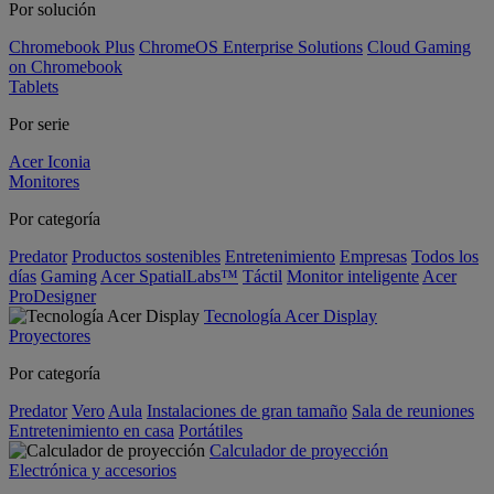
Por solución
Chromebook Plus
ChromeOS Enterprise Solutions
Cloud Gaming
on Chromebook
Tablets
Por serie
Acer Iconia
Monitores
Por categoría
Predator
Productos sostenibles
Entretenimiento
Empresas
Todos los
días
Gaming
Acer SpatialLabs™
Táctil
Monitor inteligente
Acer
ProDesigner
Tecnología Acer Display
Proyectores
Por categoría
Predator
Vero
Aula
Instalaciones de gran tamaño
Sala de reuniones
Entretenimiento en casa
Portátiles
Calculador de proyección
Electrónica y accesorios