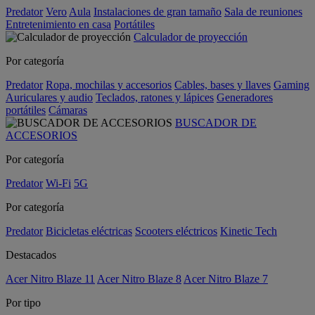
Predator
Vero
Aula
Instalaciones de gran tamaño
Sala de reuniones
Entretenimiento en casa
Portátiles
Calculador de proyección
Por categoría
Predator
Ropa, mochilas y accesorios
Cables, bases y llaves
Gaming
Auriculares y audio
Teclados, ratones y lápices
Generadores
portátiles
Cámaras
BUSCADOR DE
ACCESORIOS
Por categoría
Predator
Wi-Fi
5G
Por categoría
Predator
Bicicletas eléctricas
Scooters eléctricos
Kinetic Tech
Destacados
Acer Nitro Blaze 11
Acer Nitro Blaze 8
Acer Nitro Blaze 7
Por tipo