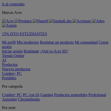
Ir al contenido
Marcas Acer
15% DTO ESTUDIANTES
Mi perfil
Mis productos
Registrar un producto
Mi comunidad
Cerrar
sesión
Iniciar sesión
Regístrate
¿Qué es Acer ID?
Tienda Online
AI
Productos
Nuevos productos
Copilot+ PC
Portátiles
Por categoría
Copilot+ PC
PC con IA
Gaming
Productos sostenibles
Profesional
Aprender
Chromebooks
Por serie