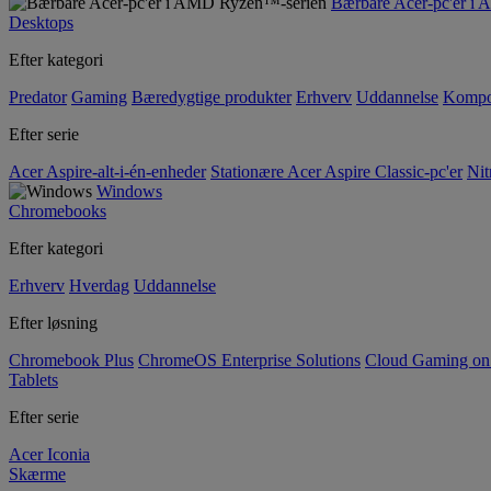
Bærbare Acer-pc'er i
Desktops
Efter kategori
Predator
Gaming
Bæredygtige produkter
Erhverv
Uddannelse
Kompo
Efter serie
Acer Aspire-alt-i-én-enheder
Stationære Acer Aspire Classic-pc'er
Nit
Windows
Chromebooks
Efter kategori
Erhverv
Hverdag
Uddannelse
Efter løsning
Chromebook Plus
ChromeOS Enterprise Solutions
Cloud Gaming o
Tablets
Efter serie
Acer Iconia
Skærme