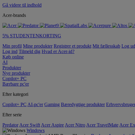
Gå videre til indhold
Acer-brands
5% STUDENTENKORTING
Min profil
Mine produkter
Registrer et produkt
Mit fællesskab
Log u
Log ind
Tilmeld dig
Hvad er Acer-id?
Køb online
AI
Produkter
Nye produkter
Copilot+ PC
Bærbare pc'er
Efter kategori
Copilot+ PC
AI-pc'er
Gaming
Bæredygtige produkter
Erhvervsbruge
Efter serie
Predator
Acer Swift
Acer Aspire
Acer Nitro
Acer TravelMate
Acer Ex
Windows