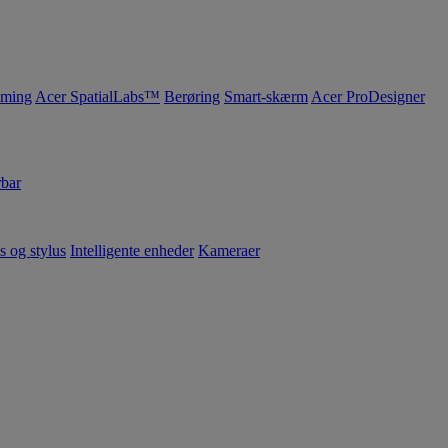
ming
Acer SpatialLabs™
Berøring
Smart-skærm
Acer ProDesigner
bar
s og stylus
Intelligente enheder
Kameraer