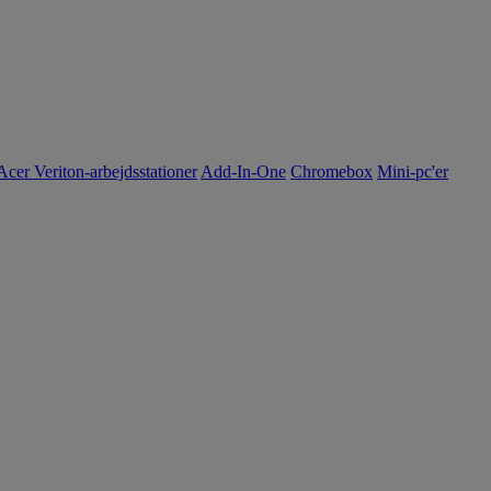
Acer Veriton-arbejdsstationer
Add-In-One
Chromebox
Mini-pc'er