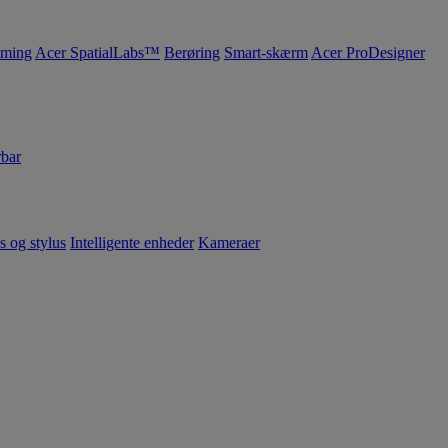
ming
Acer SpatialLabs™
Berøring
Smart-skærm
Acer ProDesigner
bar
s og stylus
Intelligente enheder
Kameraer