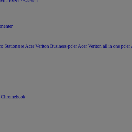
 AMD Ryzen™-serien
nenter
ro
Stationære Acer Veriton Business-pc'er
Acer Veriton all in one pc'er
n Chromebook