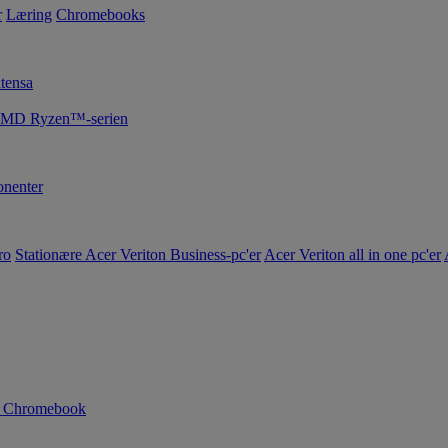
r
Læring
Chromebooks
tensa
 AMD Ryzen™-serien
nenter
ro
Stationære Acer Veriton Business-pc'er
Acer Veriton all in one pc'er
n Chromebook