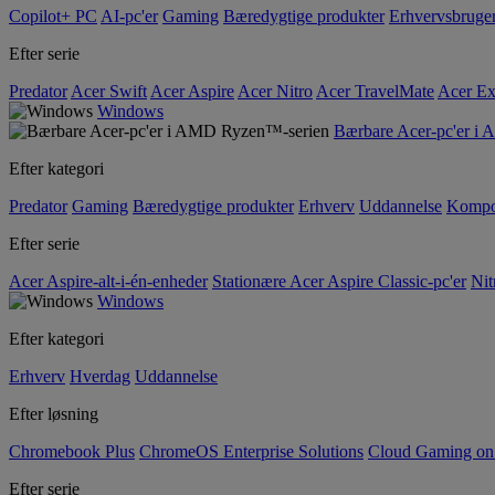
Copilot+ PC
AI-pc'er
Gaming
Bæredygtige produkter
Erhvervsbruge
Efter serie
Predator
Acer Swift
Acer Aspire
Acer Nitro
Acer TravelMate
Acer Ex
Windows
Bærbare Acer-pc'er i
Efter kategori
Predator
Gaming
Bæredygtige produkter
Erhverv
Uddannelse
Kompo
Efter serie
Acer Aspire-alt-i-én-enheder
Stationære Acer Aspire Classic-pc'er
Nit
Windows
Efter kategori
Erhverv
Hverdag
Uddannelse
Efter løsning
Chromebook Plus
ChromeOS Enterprise Solutions
Cloud Gaming o
Efter serie