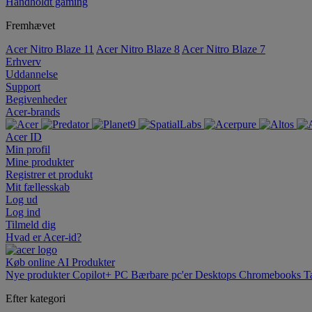
Håndholdt gaming
Fremhævet
Acer Nitro Blaze 11
Acer Nitro Blaze 8
Acer Nitro Blaze 7
Erhverv
Uddannelse
Support
Begivenheder
Acer-brands
Acer ID
Min profil
Mine produkter
Registrer et produkt
Mit fællesskab
Log ud
Log ind
Tilmeld dig
Hvad er Acer-id?
Køb online
AI
Produkter
Nye produkter
Copilot+ PC
Bærbare pc'er
Desktops
Chromebooks
T
Efter kategori