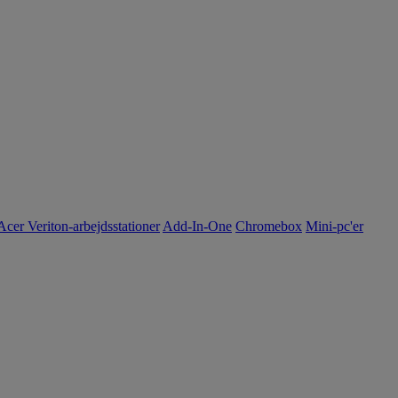
Acer Veriton-arbejdsstationer
Add-In-One
Chromebox
Mini-pc'er