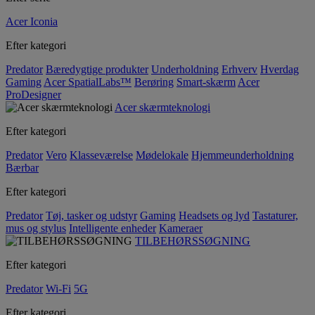
Acer Iconia
Efter kategori
Predator
Bæredygtige produkter
Underholdning
Erhverv
Hverdag
Gaming
Acer SpatialLabs™
Berøring
Smart-skærm
Acer
ProDesigner
Acer skærmteknologi
Efter kategori
Predator
Vero
Klasseværelse
Mødelokale
Hjemmeunderholdning
Bærbar
Efter kategori
Predator
Tøj, tasker og udstyr
Gaming
Headsets og lyd
Tastaturer,
mus og stylus
Intelligente enheder
Kameraer
TILBEHØRSSØGNING
Efter kategori
Predator
Wi-Fi
5G
Efter kategori