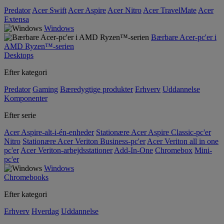
Predator
Acer Swift
Acer Aspire
Acer Nitro
Acer TravelMate
Acer
Extensa
Windows
Bærbare Acer-pc'er i
AMD Ryzen™-serien
Desktops
Efter kategori
Predator
Gaming
Bæredygtige produkter
Erhverv
Uddannelse
Komponenter
Efter serie
Acer Aspire-alt-i-én-enheder
Stationære Acer Aspire Classic-pc'er
Nitro
Stationære Acer Veriton Business-pc'er
Acer Veriton all in one
pc'er
Acer Veriton-arbejdsstationer
Add-In-One
Chromebox
Mini-
pc'er
Windows
Chromebooks
Efter kategori
Erhverv
Hverdag
Uddannelse