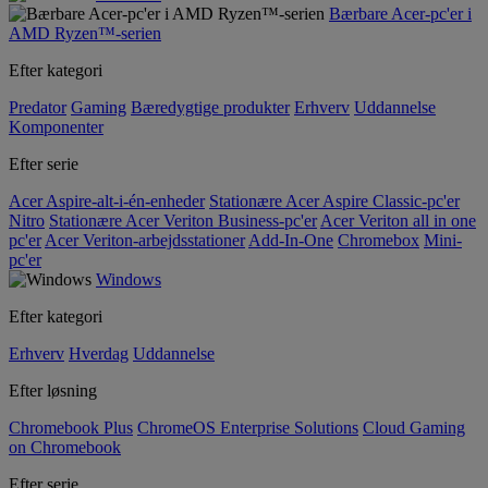
Bærbare Acer-pc'er i
AMD Ryzen™-serien
Efter kategori
Predator
Gaming
Bæredygtige produkter
Erhverv
Uddannelse
Komponenter
Efter serie
Acer Aspire-alt-i-én-enheder
Stationære Acer Aspire Classic-pc'er
Nitro
Stationære Acer Veriton Business-pc'er
Acer Veriton all in one
pc'er
Acer Veriton-arbejdsstationer
Add-In-One
Chromebox
Mini-
pc'er
Windows
Efter kategori
Erhverv
Hverdag
Uddannelse
Efter løsning
Chromebook Plus
ChromeOS Enterprise Solutions
Cloud Gaming
on Chromebook
Efter serie