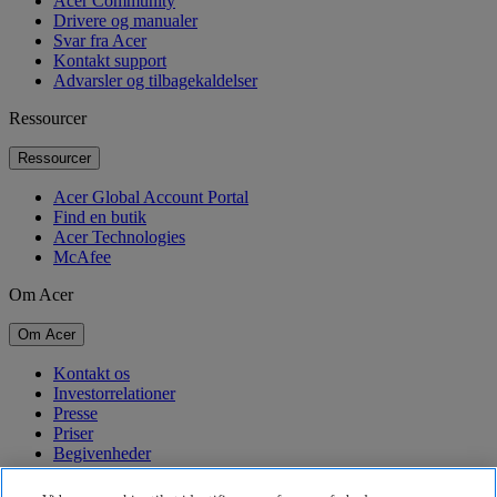
Acer Community
Drivere og manualer
Svar fra Acer
Kontakt support
Advarsler og tilbagekaldelser
Ressourcer
Ressourcer
Acer Global Account Portal
Find en butik
Acer Technologies
McAfee
Om Acer
Om Acer
Kontakt os
Investorrelationer
Presse
Priser
Begivenheder
Bæredygtighed