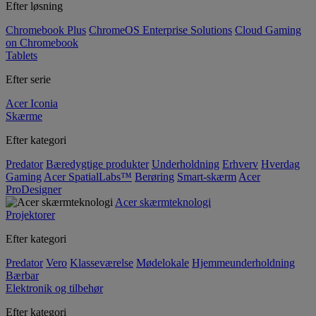
Efter løsning
Chromebook Plus
ChromeOS Enterprise Solutions
Cloud Gaming
on Chromebook
Tablets
Efter serie
Acer Iconia
Skærme
Efter kategori
Predator
Bæredygtige produkter
Underholdning
Erhverv
Hverdag
Gaming
Acer SpatialLabs™
Berøring
Smart-skærm
Acer
ProDesigner
Acer skærmteknologi
Projektorer
Efter kategori
Predator
Vero
Klasseværelse
Mødelokale
Hjemmeunderholdning
Bærbar
Elektronik og tilbehør
Efter kategori