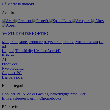
Gå videre til indhold
Acer-brands
5% STUDENTENKORTING
Min profil
Mine produkter
Registrer et produkt
Mit fællesskab
Log
ud
Log ind
Tilmeld dig
Hvad er Acer-id?
Køb online
AI
Produkter
Nye produkter
Copilot+ PC
Bærbare pc'er
Efter kategori
Copilot+ PC
AI-pc'er
Gaming
Bæredygtige produkter
Erhvervsbruger
Læring
Chromebooks
Efter serie