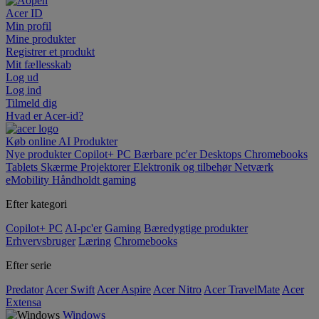
Acer ID
Min profil
Mine produkter
Registrer et produkt
Mit fællesskab
Log ud
Log ind
Tilmeld dig
Hvad er Acer-id?
Køb online
AI
Produkter
Nye produkter
Copilot+ PC
Bærbare pc'er
Desktops
Chromebooks
Tablets
Skærme
Projektorer
Elektronik og tilbehør
Netværk
eMobility
Håndholdt gaming
Efter kategori
Copilot+ PC
AI-pc'er
Gaming
Bæredygtige produkter
Erhvervsbruger
Læring
Chromebooks
Efter serie
Predator
Acer Swift
Acer Aspire
Acer Nitro
Acer TravelMate
Acer
Extensa
Windows