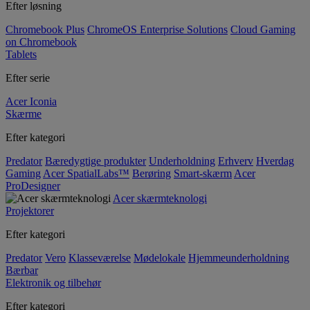
Efter løsning
Chromebook Plus
ChromeOS Enterprise Solutions
Cloud Gaming
on Chromebook
Tablets
Efter serie
Acer Iconia
Skærme
Efter kategori
Predator
Bæredygtige produkter
Underholdning
Erhverv
Hverdag
Gaming
Acer SpatialLabs™
Berøring
Smart-skærm
Acer
ProDesigner
Acer skærmteknologi
Projektorer
Efter kategori
Predator
Vero
Klasseværelse
Mødelokale
Hjemmeunderholdning
Bærbar
Elektronik og tilbehør
Efter kategori