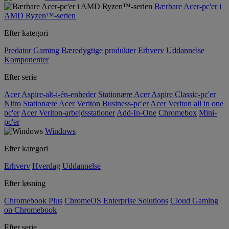
Bærbare Acer-pc'er i
AMD Ryzen™-serien
Efter kategori
Predator
Gaming
Bæredygtige produkter
Erhverv
Uddannelse
Komponenter
Efter serie
Acer Aspire-alt-i-én-enheder
Stationære Acer Aspire Classic-pc'er
Nitro
Stationære Acer Veriton Business-pc'er
Acer Veriton all in one
pc'er
Acer Veriton-arbejdsstationer
Add-In-One
Chromebox
Mini-
pc'er
Windows
Efter kategori
Erhverv
Hverdag
Uddannelse
Efter løsning
Chromebook Plus
ChromeOS Enterprise Solutions
Cloud Gaming
on Chromebook
Efter serie