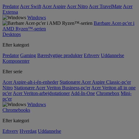
Predator
Acer Swift
Acer Aspire
Acer Nitro
Acer TravelMate
Acer
Extensa
Windows
Bærbare Acer-pc'er i
AMD Ryzen™-serien
Desktops
Efter kategori
Predator
Gaming
Bæredygtige produkter
Erhverv
Uddannelse
Komponenter
Efter serie
Acer Aspire-alt-i-én-enheder
Stationære Acer Aspire Classic-pc'er
Nitro
Stationære Acer Veriton Business-pc'er
Acer Veriton all in one
pc'er
Acer Veriton-arbejdsstationer
Add-In-One
Chromebox
Mini-
pc'er
Windows
Chromebooks
Efter kategori
Erhverv
Hverdag
Uddannelse