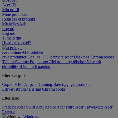
Acer ID
Min profil
Mine produkter
Registrer et produkt
Mit fællesskab
Log ud
Log ind
Tilmeld dig
Hvad er Acer-id?
Køb online
AI
Produkter
Nye produkter
Copilot+ PC
Bærbare pc'er
Desktops
Chromebooks
Tablets
Skærme
Projektorer
Elektronik og tilbehør
Netværk
eMobility
Håndholdt gaming
Efter kategori
Copilot+ PC
AI-pc'er
Gaming
Bæredygtige produkter
Erhvervsbruger
Læring
Chromebooks
Efter serie
Predator
Acer Swift
Acer Aspire
Acer Nitro
Acer TravelMate
Acer
Extensa
Windows