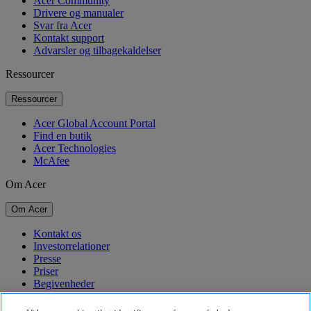
Acer Community
Drivere og manualer
Svar fra Acer
Kontakt support
Advarsler og tilbagekaldelser
Ressourcer
Ressourcer
Acer Global Account Portal
Find en butik
Acer Technologies
McAfee
Om Acer
Om Acer
Kontakt os
Investorrelationer
Presse
Priser
Begivenheder
Bæredygtighed