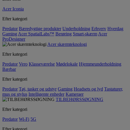
Acer Iconia
Efter kategori
Predator
Bæredygtige produkter
Underholdning
Erhverv
Hverdag
Gaming
Acer SpatialLabs™
Berøring
Smart-skærm
Acer
ProDesigner
Acer skærmteknologi
Efter kategori
Predator
Vero
Klasseværelse
Mødelokale
Hjemmeunderholdning
Bærbar
Efter kategori
Predator
Tøj, tasker og udstyr
Gaming
Headsets og lyd
Tastaturer,
mus og stylus
Intelligente enheder
Kameraer
TILBEHØRSSØGNING
Efter kategori
Predator
Wi-Fi
5G
Efter kategori