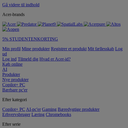
Gå videre til indhold
Acer-brands
5% STUDENTENKORTING
Min profil
Mine produkter
Registrer et produkt
Mit fællesskab
Log
ud
Log ind
Tilmeld dig
Hvad er Acer-id?
Køb online
AI
Produkter
Nye produkter
Copilot+ PC
Bærbare pc'er
Efter kategori
Copilot+ PC
AI-pc'er
Gaming
Bæredygtige produkter
Erhvervsbruger
Læring
Chromebooks
Efter serie