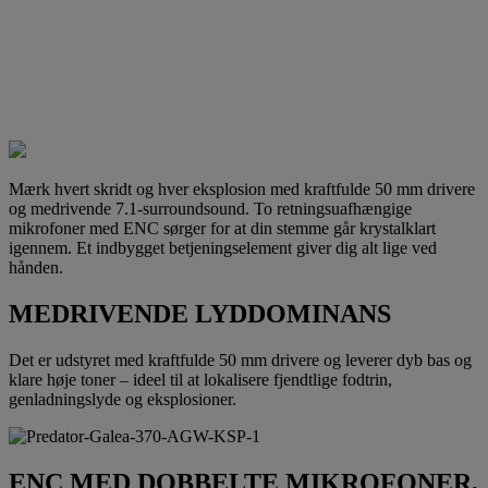
Mærk hvert skridt og hver eksplosion med kraftfulde 50 mm drivere
og medrivende 7.1-surroundsound. To retningsuafhængige
mikrofoner med ENC sørger for at din stemme går krystalklart
igennem. Et indbygget betjeningselement giver dig alt lige ved
hånden.
MEDRIVENDE LYDDOMINANS
Det er udstyret med kraftfulde 50 mm drivere og leverer dyb bas og
klare høje toner – ideel til at lokalisere fjendtlige fodtrin,
genladningslyde og eksplosioner.
ENC MED DOBBELTE MIKROFONER,