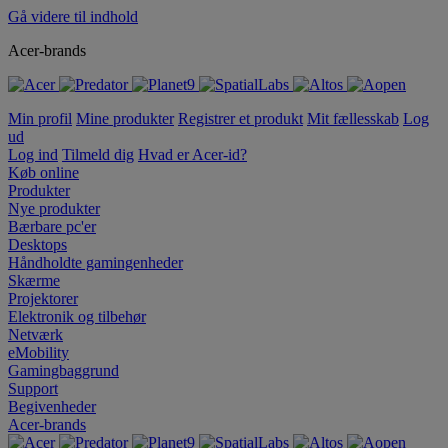
Gå videre til indhold
Acer-brands
Min profil
Mine produkter
Registrer et produkt
Mit fællesskab
Log
ud
Log ind
Tilmeld dig
Hvad er Acer-id?
Køb online
Produkter
Nye produkter
Bærbare pc'er
Desktops
Håndholdte gamingenheder
Skærme
Projektorer
Elektronik og tilbehør
Netværk
eMobility
Gamingbaggrund
Support
Begivenheder
Acer-brands