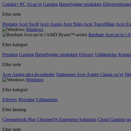
Copilot+ PC
AI-pc'er
Gaming
Bæredygtige produkter
Erhvervsbruge
Efter serie
Predator
Acer Swift
Acer Aspire
Acer Nitro
Acer TravelMate
Acer Ex
Windows
Bærbare Acer-pc'er i
Efter kategori
Predator
Gaming
Bæredygtige produkter
Erhverv
Uddannelse
Kompo
Efter serie
Acer Aspire-alt-i-én-enheder
Stationære Acer Aspire Classic-pc'er
Nit
Windows
Efter kategori
Erhverv
Hverdag
Uddannelse
Efter løsning
Chromebook Plus
ChromeOS Enterprise Solutions
Cloud Gaming o
Efter serie