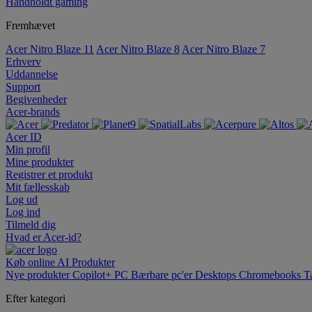
Håndholdt gaming
Fremhævet
Acer Nitro Blaze 11
Acer Nitro Blaze 8
Acer Nitro Blaze 7
Erhverv
Uddannelse
Support
Begivenheder
Acer-brands
Acer ID
Min profil
Mine produkter
Registrer et produkt
Mit fællesskab
Log ud
Log ind
Tilmeld dig
Hvad er Acer-id?
Køb online
AI
Produkter
Nye produkter
Copilot+ PC
Bærbare pc'er
Desktops
Chromebooks
T
Efter kategori