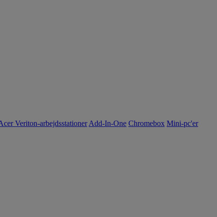
Acer Veriton-arbejdsstationer
Add-In-One
Chromebox
Mini-pc'er