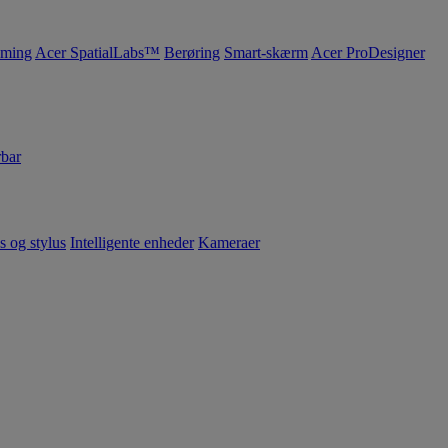
ming
Acer SpatialLabs™
Berøring
Smart-skærm
Acer ProDesigner
bar
s og stylus
Intelligente enheder
Kameraer