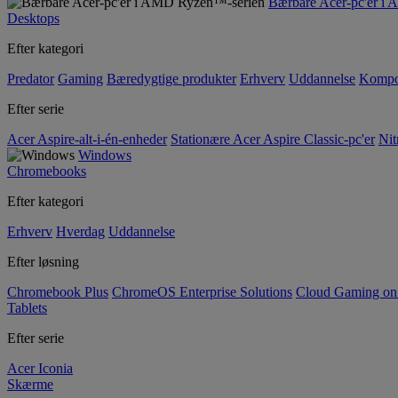
Bærbare Acer-pc'er i
Desktops
Efter kategori
Predator
Gaming
Bæredygtige produkter
Erhverv
Uddannelse
Kompo
Efter serie
Acer Aspire-alt-i-én-enheder
Stationære Acer Aspire Classic-pc'er
Nit
Windows
Chromebooks
Efter kategori
Erhverv
Hverdag
Uddannelse
Efter løsning
Chromebook Plus
ChromeOS Enterprise Solutions
Cloud Gaming o
Tablets
Efter serie
Acer Iconia
Skærme