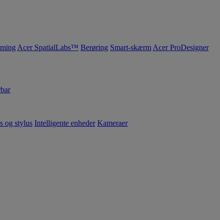
ming
Acer SpatialLabs™
Berøring
Smart-skærm
Acer ProDesigner
bar
s og stylus
Intelligente enheder
Kameraer