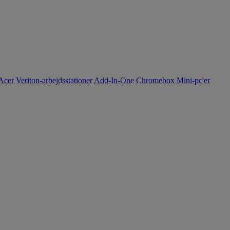
Acer Veriton-arbejdsstationer
Add-In-One
Chromebox
Mini-pc'er