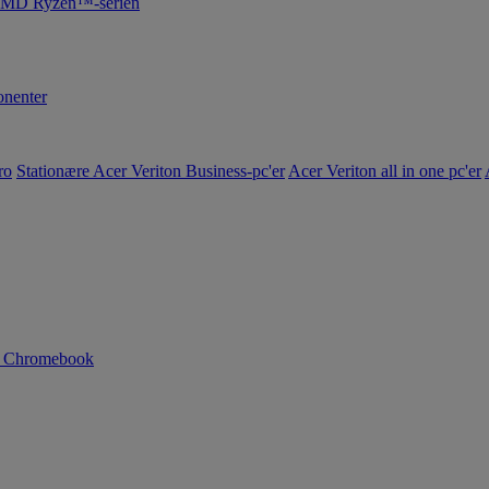
 AMD Ryzen™-serien
nenter
ro
Stationære Acer Veriton Business-pc'er
Acer Veriton all in one pc'er
n Chromebook