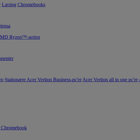
r
Læring
Chromebooks
tensa
 AMD Ryzen™-serien
nenter
ro
Stationære Acer Veriton Business-pc'er
Acer Veriton all in one pc'er
n Chromebook