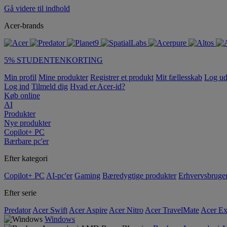
Gå videre til indhold
Acer-brands
5% STUDENTENKORTING
Min profil
Mine produkter
Registrer et produkt
Mit fællesskab
Log u
Log ind
Tilmeld dig
Hvad er Acer-id?
Køb online
AI
Produkter
Nye produkter
Copilot+ PC
Bærbare pc'er
Efter kategori
Copilot+ PC
AI-pc'er
Gaming
Bæredygtige produkter
Erhvervsbruge
Efter serie
Predator
Acer Swift
Acer Aspire
Acer Nitro
Acer TravelMate
Acer Ex
Windows