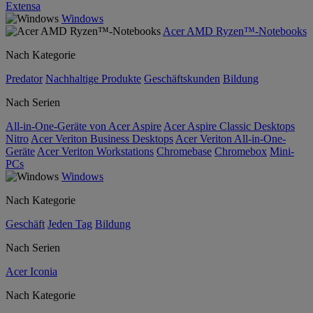
Extensa
Windows
Acer AMD Ryzen™-Notebooks
Nach Kategorie
Predator
Nachhaltige Produkte
Geschäftskunden
Bildung
Nach Serien
All-in-One-Geräte von Acer Aspire
Acer Aspire Classic Desktops
Nitro
Acer Veriton Business Desktops
Acer Veriton All-in-One-
Geräte
Acer Veriton Workstations
Chromebase
Chromebox
Mini-
PCs
Windows
Nach Kategorie
Geschäft
Jeden Tag
Bildung
Nach Serien
Acer Iconia
Nach Kategorie