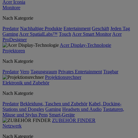
Acer Iconia
Monitore
Nach Kategorie
Predator
Nachhaltige Produkte
Entertainment
Geschäft
Jeden Tag
Gaming
Acer SpatialLabs™
Touch
Acer Smart Monitor
Acer
ProDesigner
Acer Display-Technologie
Projektoren
Nach Kategorie
Predator
Vero
Tagungsraum
Privates Entertainment
Tragbar
Projektionsrechner
Elektronik und Zubehör
Nach Kategorie
Predator
Bekleidung, Taschen und Zubehör
Kabel, Docking-
Stations und Dongles
Gaming
Headsets und Audio
Tastaturen,
Mäuse und Stylus Pens
Smart-Geräte
ZUBEHÖR FINDER
Netzwerk
Nach Kategorie