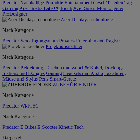
Predator
Nachhaltige Produkte
Entertainment
Geschäft
Jeden Tag
Gaming
Acer SpatialLabs™
Touch
Acer Smart Monitor
Acer
ProDesigner
Acer Display-Technologie
Nach Kategorie
Predator
Vero
Tagungsraum
Privates Entertainment
Tragbar
Projektionsrechner
Nach Kategorie
Predator
Bekleidung, Taschen und Zubehör
Kabel, Docking-
Stations und Dongles
Gaming
Headsets und Audio
Tastaturen,
Mäuse und Stylus Pens
Smart-Geräte
ZUBEHÖR FINDER
Nach Kategorie
Predator
Wi-Fi
5G
Nach Kategorie
Predator
E-Bikes
E-Scooter
Kinetic Tech
Dargestellt