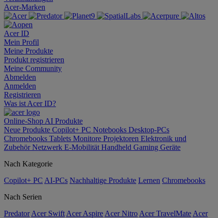
Acer-Marken
Acer ID
Mein Profil
Meine Produkte
Produkt registrieren
Meine Community
Abmelden
Anmelden
Registrieren
Was ist Acer ID?
Online-Shop
AI
Produkte
Neue Produkte
Copilot+ PC
Notebooks
Desktop-PCs
Chromebooks
Tablets
Monitore
Projektoren
Elektronik und
Zubehör
Netzwerk
E-Mobilität
Handheld Gaming
Geräte
Nach Kategorie
Copilot+ PC
AI-PCs
Nachhaltige Produkte
Lernen
Chromebooks
Nach Serien
Predator
Acer Swift
Acer Aspire
Acer Nitro
Acer TravelMate
Acer