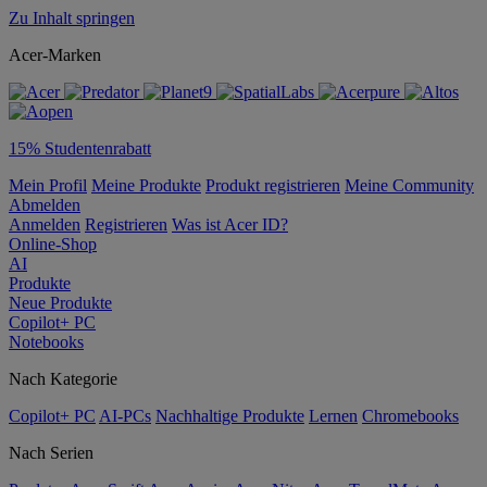
Zu Inhalt springen
Acer-Marken
15% Studentenrabatt
Mein Profil
Meine Produkte
Produkt registrieren
Meine Community
Abmelden
Anmelden
Registrieren
Was ist Acer ID?
Online-Shop
AI
Produkte
Neue Produkte
Copilot+ PC
Notebooks
Nach Kategorie
Copilot+ PC
AI-PCs
Nachhaltige Produkte
Lernen
Chromebooks
Nach Serien