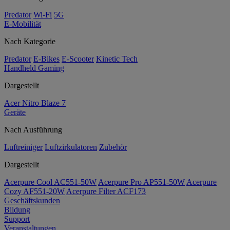
Predator
Wi-Fi
5G
E-Mobilität
Nach Kategorie
Predator
E-Bikes
E-Scooter
Kinetic Tech
Handheld Gaming
Dargestellt
Acer Nitro Blaze 7
Geräte
Nach Ausführung
Luftreiniger
Luftzirkulatoren
Zubehör
Dargestellt
Acerpure Cool AC551-50W
Acerpure Pro AP551-50W
Acerpure
Cozy AF551-20W
Acerpure Filter ACF173
Geschäftskunden
Bildung
Support
Veranstaltungen