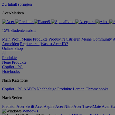
Zu Inhalt springen
Acer-Marken
15% Studentenrabatt
Mein Profil
Meine Produkte
Produkt registrieren
Meine Community
A
Anmelden
Registrieren
Was ist Acer ID?
Online-Shop
AI
Produkte
Neue Produkte
Copilot+ PC
Notebooks
Nach Kategorie
Copilot+ PC
AI-PCs
Nachhaltige Produkte
Lernen
Chromebooks
Nach Serien
Predator
Acer Swift
Acer Aspire
Acer Nitro
Acer TravelMate
Acer Ex
Windows