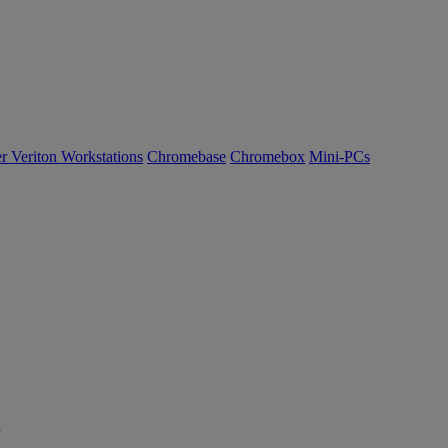
r Veriton Workstations
Chromebase
Chromebox
Mini-PCs