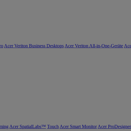
ro
Acer Veriton Business Desktops
Acer Veriton All-in-One-Geräte
Ace
ming
Acer SpatialLabs™
Touch
Acer Smart Monitor
Acer ProDesigner