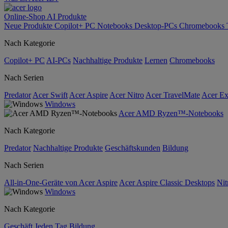
Online-Shop
AI
Produkte
Neue Produkte
Copilot+ PC
Notebooks
Desktop-PCs
Chromebooks
Nach Kategorie
Copilot+ PC
AI-PCs
Nachhaltige Produkte
Lernen
Chromebooks
Nach Serien
Predator
Acer Swift
Acer Aspire
Acer Nitro
Acer TravelMate
Acer Ex
Windows
Acer AMD Ryzen™-Notebooks
Nach Kategorie
Predator
Nachhaltige Produkte
Geschäftskunden
Bildung
Nach Serien
All-in-One-Geräte von Acer Aspire
Acer Aspire Classic Desktops
Nit
Windows
Nach Kategorie
Geschäft
Jeden Tag
Bildung