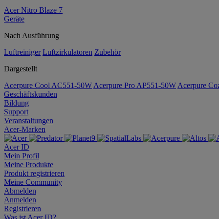
Acer Nitro Blaze 7
Geräte
Nach Ausführung
Luftreiniger
Luftzirkulatoren
Zubehör
Dargestellt
Acerpure Cool AC551-50W
Acerpure Pro AP551-50W
Acerpure C
Geschäftskunden
Bildung
Support
Veranstaltungen
Acer-Marken
Acer ID
Mein Profil
Meine Produkte
Produkt registrieren
Meine Community
Abmelden
Anmelden
Registrieren
Was ist Acer ID?