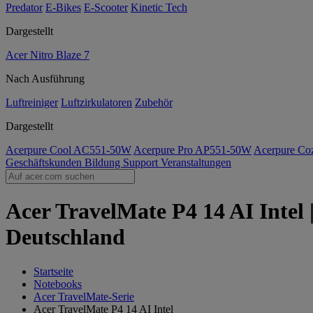
Predator
E-Bikes
E-Scooter
Kinetic Tech
Dargestellt
Acer Nitro Blaze 7
Nach Ausführung
Luftreiniger
Luftzirkulatoren
Zubehör
Dargestellt
Acerpure Cool AC551-50W
Acerpure Pro AP551-50W
Acerpure C
Geschäftskunden
Bildung
Support
Veranstaltungen
Acer TravelMate P4 14 AI Intel
Deutschland
Startseite
Notebooks
Acer TravelMate-Serie
Acer TravelMate P4 14 AI Intel