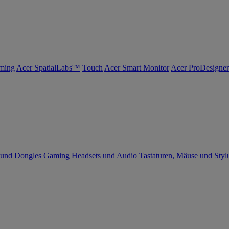
ming
Acer SpatialLabs™
Touch
Acer Smart Monitor
Acer ProDesigner
 und Dongles
Gaming
Headsets und Audio
Tastaturen, Mäuse und Styl