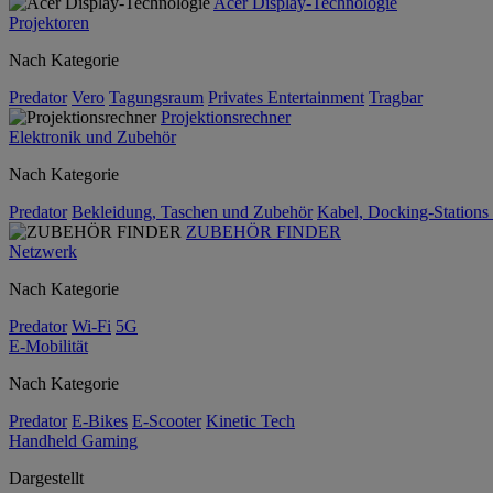
Acer Display-Technologie
Projektoren
Nach Kategorie
Predator
Vero
Tagungsraum
Privates Entertainment
Tragbar
Projektionsrechner
Elektronik und Zubehör
Nach Kategorie
Predator
Bekleidung, Taschen und Zubehör
Kabel, Docking-Stations
ZUBEHÖR FINDER
Netzwerk
Nach Kategorie
Predator
Wi-Fi
5G
E-Mobilität
Nach Kategorie
Predator
E-Bikes
E-Scooter
Kinetic Tech
Handheld Gaming
Dargestellt