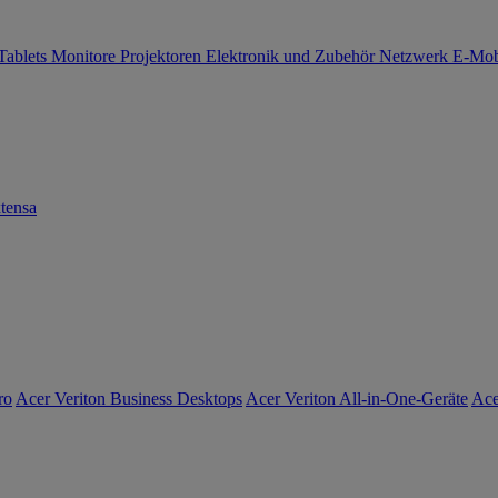
Tablets
Monitore
Projektoren
Elektronik und Zubehör
Netzwerk
E-Mob
tensa
ro
Acer Veriton Business Desktops
Acer Veriton All-in-One-Geräte
Ace