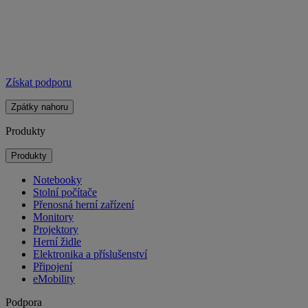
Získat podporu
Zpátky nahoru
Produkty
Produkty
Notebooky
Stolní počítače
Přenosná herní zařízení
Monitory
Projektory
Herní židle
Elektronika a příslušenství
Připojení
eMobility
Podpora