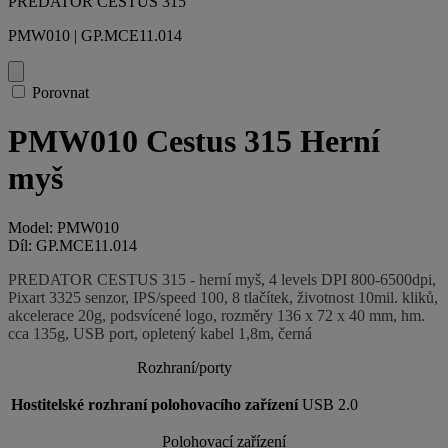
PREDATOR CESTUS 315
PMW010 | GP.MCE11.014
Porovnat
PMW010 Cestus 315 Herní
myš
Model: PMW010
Díl: GP.MCE11.014
PREDATOR CESTUS 315 - herní myš, 4 levels DPI 800-6500dpi,
Pixart 3325 senzor, IPS/speed 100, 8 tlačítek, životnost 10mil. kliků,
akcelerace 20g, podsvícené logo, rozměry 136 x 72 x 40 mm, hm.
cca 135g, USB port, opletený kabel 1,8m, černá
Rozhraní/porty
Hostitelské rozhraní polohovacího zařízení
USB 2.0
Polohovací zařízení