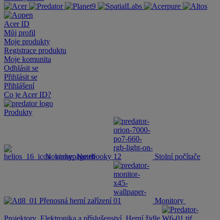
Acer ID
Můj profil
Moje produkty
Registrace produktu
Moje komunita
Odhlásit se
Přihlásit se
Přihlášení
Co je Acer ID?
Produkty
Novinky
Notebooky
Stolní počítače
Přenosná herní zařízení
Monitory
Projektory
Elektronika a příslušenství
Herní židle