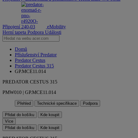
Připojení
eMobility
Herní tapeta
Podpora
Události
Domů
Příslušenství Predator
Predator Cestus
Predator Cestus 315
GP.MCE11.014
PREDATOR CESTUS 315
PMW010 | GP.MCE11.014
Přehled
Technické specifikace
Podpora
Přidat do košíku
Kde koupit
Více
Přidat do košíku
Kde koupit