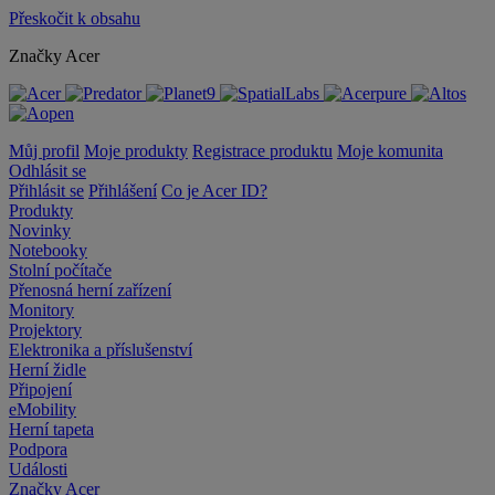
Přeskočit k obsahu
Značky Acer
Můj profil
Moje produkty
Registrace produktu
Moje komunita
Odhlásit se
Přihlásit se
Přihlášení
Co je Acer ID?
Produkty
Novinky
Notebooky
Stolní počítače
Přenosná herní zařízení
Monitory
Projektory
Elektronika a příslušenství
Herní židle
Připojení
eMobility
Herní tapeta
Podpora
Události
Značky Acer