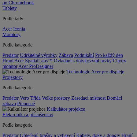
on Chromebook
Tablety
Podle řady
Acer Iconia
Monitory
Podle kategorie
Predator
Udržitelné výrobky
Zábava
Podnikání
Pro každý den
Hraní
Acer SpatialLabs™
Ovládání s dotykovými prvky
Chytrý
monitor
Acer ProDesigner
Technologie Acer pro displeje
Projektory
Podle kategorie
Predator
Vero
Třída
Velké prostory
Zasedací místnost
Domácí
zábava
Přenosné
Kalkulátor projekce
Elektronika a příslušenství
Podle kategorie
Predator
Oblečení, brašny a vybavení
Kabely, doky a dongly
Hraní