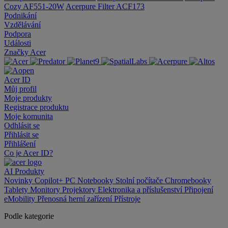
Cozy AF551-20W
Acerpure Filter ACF173
Podnikání
Vzdělávání
Podpora
Události
Značky Acer
Acer ID
Můj profil
Moje produkty
Registrace produktu
Moje komunita
Odhlásit se
Přihlásit se
Přihlášení
Co je Acer ID?
AI
Produkty
Novinky
Copilot+ PC
Notebooky
Stolní počítače
Chromebooky
Tablety
Monitory
Projektory
Elektronika a příslušenství
Připojení
eMobility
Přenosná herní zařízení
Přístroje
Podle kategorie