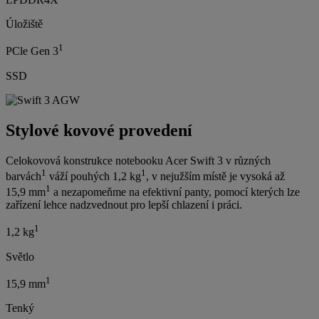
Úložiště
1
PCle Gen 3
SSD
Stylové kovové provedení
Celokovová konstrukce notebooku Acer Swift 3 v různých
1
1
barvách
váží pouhých 1,2 kg
, v nejužším místě je vysoká až
1
15,9 mm
a nezapomeňme na efektivní panty, pomocí kterých lze
zařízení lehce nadzvednout pro lepší chlazení i práci.
1
1,2 kg
Světlo
1
15,9 mm
Tenký