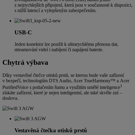
z nejrychlejších připojení, která jsou v současnosti k dispozici,
s nižší latencí a vylepšeným zabezpečením.
USB-C
Jeden konektor lze použít k ultrarychlému přenosu dat,
streamování videí i nabíjení či napájení baterie.
Chytrá výbava
Díky vestavěné čtečce otisků prstů, se kterou bude vaše zařízení
v bezpečí, technologiím DTS Audio, Acer TrueHarmony™ a Acer
1
PurifiedVoice s potlačením šumu a využitím umělé inteligence
získáte zařízení, které je nejen inteligentní, ale také skvěle zní –
doslova.
Vestavěná čtečka otisků prstů