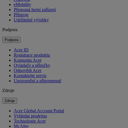
eMobility
Přenosná herní zařízení
Přístroje
Udržitelné výrobky
Podpora
Podpora
Acer ID
Registrace produktu
Komunita Acer
Ovladače a příručky
Odpovědi Acer
Kontaktujte servis
Upozornění a připomenutí
Zdroje
Zdroje
Acer Global Account Portal
Vyhledat prodejnu
Technologie Acer
McAfee