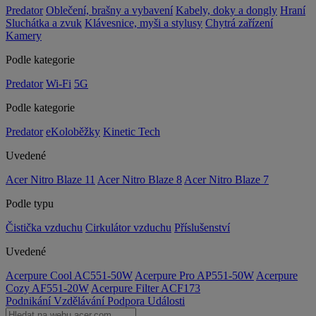
Predator
Oblečení, brašny a vybavení
Kabely, doky a dongly
Hraní
Sluchátka a zvuk
Klávesnice, myši a stylusy
Chytrá zařízení
Kamery
Podle kategorie
Predator
Wi-Fi
5G
Podle kategorie
Predator
eKoloběžky
Kinetic Tech
Uvedené
Acer Nitro Blaze 11
Acer Nitro Blaze 8
Acer Nitro Blaze 7
Podle typu
Čistička vzduchu
Cirkulátor vzduchu
Příslušenství
Uvedené
Acerpure Cool AC551-50W
Acerpure Pro AP551-50W
Acerpure
Cozy AF551-20W
Acerpure Filter ACF173
Podnikání
Vzdělávání
Podpora
Události