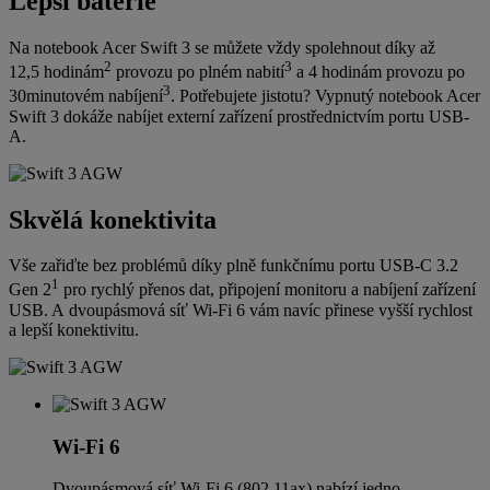
Lepší baterie
Na notebook Acer Swift 3 se můžete vždy spolehnout díky až
2
3
12,5 hodinám
provozu po plném nabití
a 4 hodinám provozu po
3
30minutovém nabíjení
. Potřebujete jistotu? Vypnutý notebook Acer
Swift 3 dokáže nabíjet externí zařízení prostřednictvím portu USB-
A.
Skvělá konektivita
Vše zařiďte bez problémů díky plně funkčnímu portu USB-C 3.2
1
Gen 2
pro rychlý přenos dat, připojení monitoru a nabíjení zařízení
USB. A dvoupásmová síť Wi-Fi 6 vám navíc přinese vyšší rychlost
a lepší konektivitu.
Wi-Fi 6
Dvoupásmová síť Wi-Fi 6 (802.11ax) nabízí jedno