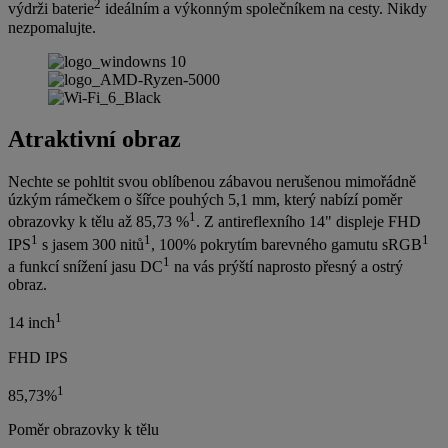
2
výdrži baterie
ideálním a výkonným společníkem na cesty. Nikdy
nezpomalujte.
Atraktivní obraz
Nechte se pohltit svou oblíbenou zábavou nerušenou mimořádně
úzkým rámečkem o šířce pouhých 5,1 mm, který nabízí poměr
1
obrazovky k tělu až 85,73 %
. Z antireflexního 14" displeje FHD
1
1
1
IPS
s jasem 300 nitů
, 100% pokrytím barevného gamutu sRGB
1
a funkcí snížení jasu DC
na vás prýští naprosto přesný a ostrý
obraz.
1
14 inch
FHD IPS
1
85,73%
Poměr obrazovky k tělu