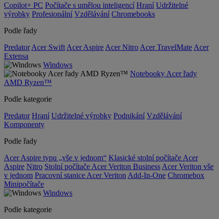
Copilot+ PC
Počítače s umělou inteligencí
Hraní
Udržitelné
výrobky
Profesionální
Vzdělávání
Chromebooks
Podle řady
Predator
Acer Swift
Acer Aspire
Acer Nitro
Acer TravelMate
Acer
Extensa
Windows
Notebooky Acer řady
AMD Ryzen™
Podle kategorie
Predator
Hraní
Udržitelné výrobky
Podnikání
Vzdělávání
Komponenty
Podle řady
Acer Aspire typu „vše v jednom“
Klasické stolní počítače Acer
Aspire
Nitro
Stolní počítače Acer Veriton Business
Acer Veriton vše
v jednom
Pracovní stanice Acer Veriton
Add-In-One
Chromebox
Minipočítače
Windows
Podle kategorie