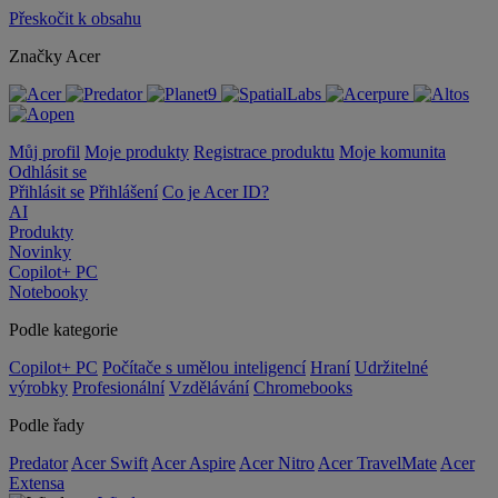
Přeskočit k obsahu
Značky Acer
Můj profil
Moje produkty
Registrace produktu
Moje komunita
Odhlásit se
Přihlásit se
Přihlášení
Co je Acer ID?
AI
Produkty
Novinky
Copilot+ PC
Notebooky
Podle kategorie
Copilot+ PC
Počítače s umělou inteligencí
Hraní
Udržitelné
výrobky
Profesionální
Vzdělávání
Chromebooks
Podle řady
Predator
Acer Swift
Acer Aspire
Acer Nitro
Acer TravelMate
Acer
Extensa