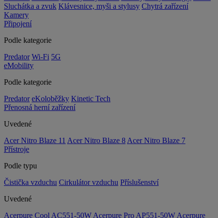
Sluchátka a zvuk
Klávesnice, myši a stylusy
Chytrá zařízení
Kamery
Připojení
Podle kategorie
Predator
Wi-Fi
5G
eMobility
Podle kategorie
Predator
eKoloběžky
Kinetic Tech
Přenosná herní zařízení
Uvedené
Acer Nitro Blaze 11
Acer Nitro Blaze 8
Acer Nitro Blaze 7
Přístroje
Podle typu
Čistička vzduchu
Cirkulátor vzduchu
Příslušenství
Uvedené
Acerpure Cool AC551-50W
Acerpure Pro AP551-50W
Acerpure