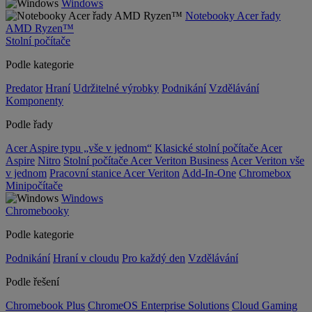
Windows
Notebooky Acer řady
AMD Ryzen™
Stolní počítače
Podle kategorie
Predator
Hraní
Udržitelné výrobky
Podnikání
Vzdělávání
Komponenty
Podle řady
Acer Aspire typu „vše v jednom“
Klasické stolní počítače Acer
Aspire
Nitro
Stolní počítače Acer Veriton Business
Acer Veriton vše
v jednom
Pracovní stanice Acer Veriton
Add-In-One
Chromebox
Minipočítače
Windows
Chromebooky
Podle kategorie
Podnikání
Hraní v cloudu
Pro každý den
Vzdělávání
Podle řešení
Chromebook Plus
ChromeOS Enterprise Solutions
Cloud Gaming