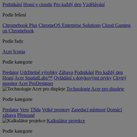
Podnikání
Hraní v cloudu
Pro každý den
Vzdělávání
Podle řešení
Chromebook Plus
ChromeOS Enterprise Solutions
Cloud Gaming
on Chromebook
Podle řady
Acer Iconia
Podle kategorie
Predator
Udržitelné výrobky
Zábava
Podnikání
Pro každý den
Hraní
Acer SpatialLabs™
Ovládání s dotykovými prvky
Chytrý
monitor
Acer ProDesigner
Technologie Acer pro displeje
Podle kategorie
Predator
Vero
Třída
Velké prostory
Zasedací místnost
Domácí
zábava
Přenosné
Kalkulátor projekce
Podle kategorie