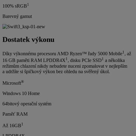
1
100% sRGB
Barevný gamut
Dostatek výkonu
1
Díky výkonnému procesoru AMD Ryzen™ řady 5000 Mobile
, až
1
1
16 GB paměti RAM LPDDR4X
, disku PCIe SSD
a několika
režimům chlazení nikdy nebudete nuceni zpomalovat v nejlepším
a udržíte si špičkový výkon bez ohledu na svěřený úkol.
®
Microsoft
Windows 10 Home
64bitový operační systém
Paměť RAM
1
Až 16GB
LPDDR4X