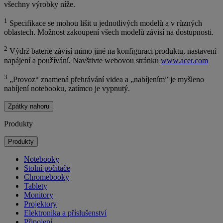
všechny výrobky níže.
1
Specifikace se mohou lišit u jednotlivých modelů a v různých
oblastech. Možnost zakoupení všech modelů závisí na dostupnosti.
2
Výdrž baterie závisí mimo jiné na konfiguraci produktu, nastavení
napájení a používání. Navštivte webovou stránku
www.acer.com
3
„Provoz“ znamená přehrávání videa a „nabíjením” je myšleno
nabíjení notebooku, zatímco je vypnutý.
Zpátky nahoru
Produkty
Produkty
Notebooky
Stolní počítače
Chromebooky
Tablety
Monitory
Projektory
Elektronika a příslušenství
Připojení