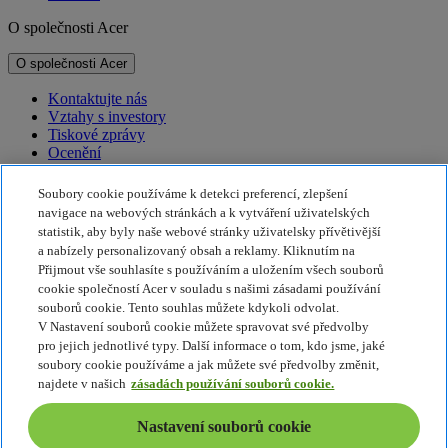
O společnosti Acer
O společnosti Acer
Kontaktujte nás
Vztahy s investory
Tiskové zprávy
Ocenění
Události
Soubory cookie používáme k detekci preferencí, zlepšení
Udržitelnost
navigace na webových stránkách a k vytváření uživatelských
statistik, aby byly naše webové stránky uživatelsky přívětivější
Udržitelnost
a nabízely personalizovaný obsah a reklamy. Kliknutím na
Přijmout vše souhlasíte s používáním a uložením všech souborů
Společenská odpovědnost firem
cookie společností Acer v souladu s našimi zásadami používání
Uhlíková stopa produktů
souborů cookie. Tento souhlas můžete kdykoli odvolat.
Program Project Humanity
V Nastavení souborů cookie můžete spravovat své předvolby
Earthion
pro jejich jednotlivé typy. Další informace o tom, kdo jsme, jaké
Zásady ochrany soukromí
soubory cookie používáme a jak můžete své předvolby změnit,
Zásady používání souborů cookie
najdete v našich
zásadách používání souborů cookie.
Právní upozornění
Dodatečné smluvní podmínky
Nastavení souborů cookie
Zásady přístupnosti