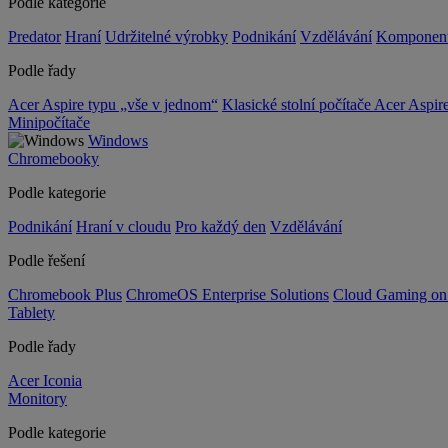
Podle kategorie
Predator
Hraní
Udržitelné výrobky
Podnikání
Vzdělávání
Komponen
Podle řady
Acer Aspire typu „vše v jednom“
Klasické stolní počítače Acer Aspir
Minipočítače
Windows
Chromebooky
Podle kategorie
Podnikání
Hraní v cloudu
Pro každý den
Vzdělávání
Podle řešení
Chromebook Plus
ChromeOS Enterprise Solutions
Cloud Gaming o
Tablety
Podle řady
Acer Iconia
Monitory
Podle kategorie