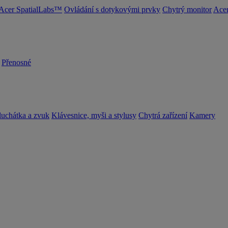
Acer SpatialLabs™
Ovládání s dotykovými prvky
Chytrý monitor
Acer
Přenosné
luchátka a zvuk
Klávesnice, myši a stylusy
Chytrá zařízení
Kamery