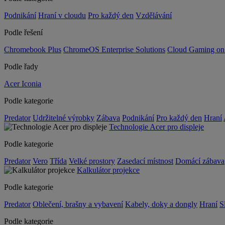
Podnikání
Hraní v cloudu
Pro každý den
Vzdělávání
Podle řešení
Chromebook Plus
ChromeOS Enterprise Solutions
Cloud Gaming o
Podle řady
Acer Iconia
Podle kategorie
Predator
Udržitelné výrobky
Zábava
Podnikání
Pro každý den
Hraní
Technologie Acer pro displeje
Podle kategorie
Predator
Vero
Třída
Velké prostory
Zasedací místnost
Domácí zábava
Kalkulátor projekce
Podle kategorie
Predator
Oblečení, brašny a vybavení
Kabely, doky a dongly
Hraní
S
Podle kategorie