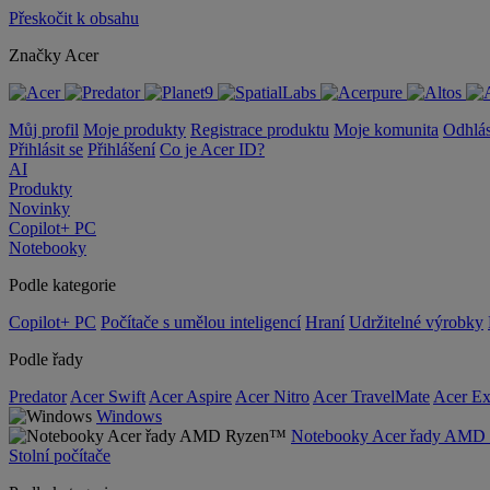
Přeskočit k obsahu
Značky Acer
Můj profil
Moje produkty
Registrace produktu
Moje komunita
Odhlás
Přihlásit se
Přihlášení
Co je Acer ID?
AI
Produkty
Novinky
Copilot+ PC
Notebooky
Podle kategorie
Copilot+ PC
Počítače s umělou inteligencí
Hraní
Udržitelné výrobky
Podle řady
Predator
Acer Swift
Acer Aspire
Acer Nitro
Acer TravelMate
Acer Ex
Windows
Notebooky Acer řady AM
Stolní počítače