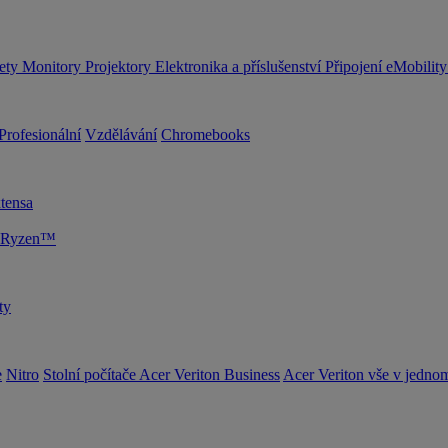
lety
Monitory
Projektory
Elektronika a příslušenství
Připojení
eMobilit
Profesionální
Vzdělávání
Chromebooks
tensa
D Ryzen™
ty
e
Nitro
Stolní počítače Acer Veriton Business
Acer Veriton vše v jedno