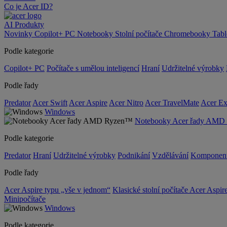
Co je Acer ID?
AI
Produkty
Novinky
Copilot+ PC
Notebooky
Stolní počítače
Chromebooky
Tab
Podle kategorie
Copilot+ PC
Počítače s umělou inteligencí
Hraní
Udržitelné výrobky
Podle řady
Predator
Acer Swift
Acer Aspire
Acer Nitro
Acer TravelMate
Acer Ex
Windows
Notebooky Acer řady AM
Podle kategorie
Predator
Hraní
Udržitelné výrobky
Podnikání
Vzdělávání
Komponen
Podle řady
Acer Aspire typu „vše v jednom“
Klasické stolní počítače Acer Aspir
Minipočítače
Windows
Podle kategorie