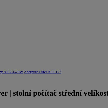
ozy AF551-20W
Acerpure Filter ACF173
 | stolní počítač střední velikos