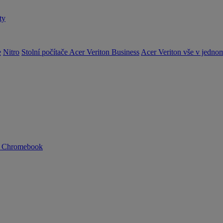
ty
e
Nitro
Stolní počítače Acer Veriton Business
Acer Veriton vše v jedno
n Chromebook