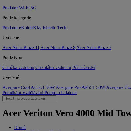
Predator
Wi-Fi
5G
Podle kategorie
Predator
eKoloběžky
Kinetic Tech
Uvedené
Acer Nitro Blaze 11
Acer Nitro Blaze 8
Acer Nitro Blaze 7
Podle typu
Čistička vzduchu
Cirkulátor vzduchu
Příslušenství
Uvedené
Acerpure Cool AC551-50W
Acerpure Pro AP551-50W
Acerpure C
Podnikání
Vzdělávání
Podpora
Události
Acer Veriton Vero 4000 Mid Tower
Domů