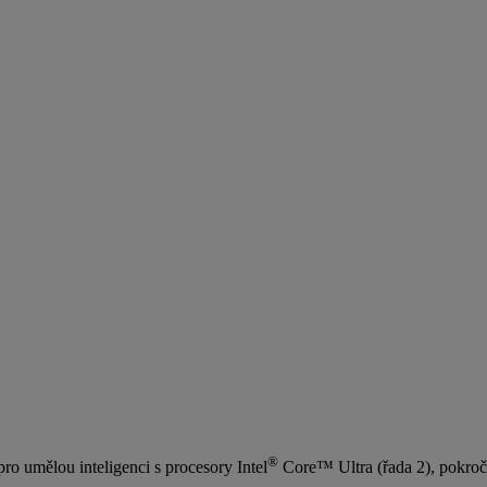
®
o umělou inteligenci s procesory Intel
Core™ Ultra (řada 2), pokroči