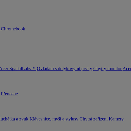
n Chromebook
Acer SpatialLabs™
Ovládání s dotykovými prvky
Chytrý monitor
Acer
Přenosné
luchátka a zvuk
Klávesnice, myši a stylusy
Chytrá zařízení
Kamery