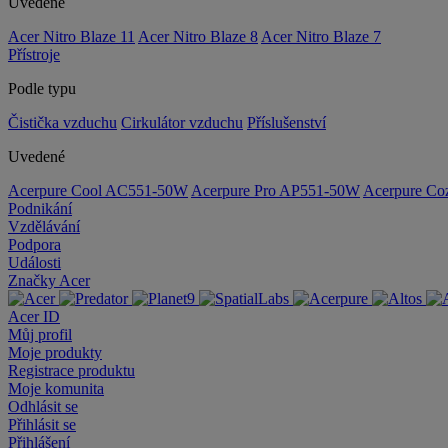
Uvedené
Acer Nitro Blaze 11
Acer Nitro Blaze 8
Acer Nitro Blaze 7
Přístroje
Podle typu
Čistička vzduchu
Cirkulátor vzduchu
Příslušenství
Uvedené
Acerpure Cool AC551-50W
Acerpure Pro AP551-50W
Acerpure C
Podnikání
Vzdělávání
Podpora
Události
Značky Acer
Acer ID
Můj profil
Moje produkty
Registrace produktu
Moje komunita
Odhlásit se
Přihlásit se
Přihlášení