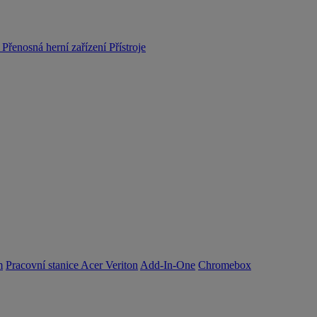
y
Přenosná herní zařízení
Přístroje
m
Pracovní stanice Acer Veriton
Add-In-One
Chromebox