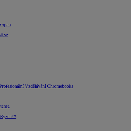
it se
Profesionální
Vzdělávání
Chromebooks
tensa
D Ryzen™