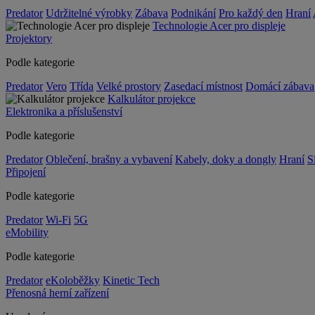
Predator
Udržitelné výrobky
Zábava
Podnikání
Pro každý den
Hraní
Technologie Acer pro displeje
Projektory
Podle kategorie
Predator
Vero
Třída
Velké prostory
Zasedací místnost
Domácí zábava
Kalkulátor projekce
Elektronika a příslušenství
Podle kategorie
Predator
Oblečení, brašny a vybavení
Kabely, doky a dongly
Hraní
S
Připojení
Podle kategorie
Predator
Wi-Fi
5G
eMobility
Podle kategorie
Predator
eKoloběžky
Kinetic Tech
Přenosná herní zařízení