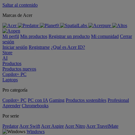
Saltar al contenido
Marcas de Acer
Mi perfil
Mis productos
Registrar un producto
Mi comunidad
Cerrar
sesión
Iniciar sesión
Registrarse
¿Qué es Acer ID?
Store
AI
Productos
Productos nuevos
Copilot+ PC
Laptops
Pro categoría
Copilot+ PC
PC con IA
Gaming
Productos sostenibles
Profesional
Aprender
Chromebooks
Por serie
Predator
Acer Swift
Acer Aspire
Acer Nitro
Acer TravelMate
Windows