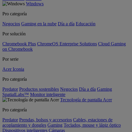
Windows
Pro categoría
Negocios
Gaming en la nube
Día a día
Educación
Por solución
Chromebook Plus
ChromeOS Enterprise Solutions
Cloud Gaming
on Chromebook
Por serie
Acer Iconia
Pro categoría
Predator
Productos sostenibles
Negocios
Día a día
Gaming
SpatialLabs™
Monitor inteligente
Tecnología de pantalla Acer
Pro categoría
Predator
Prendas, bolsos y accesorios
Cables, estaciones de
acoplamiento y dongles
Gaming
Teclados, mouse y lápiz óptico
Dispositivos inteligentes
Cámaras