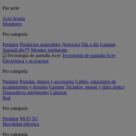
Por serie
Acer Iconia
Monitores
Pro categoría
Predator
Productos sostenibles
Negocios
Día a día
Gaming
SpatialLabs™
Monitor inteligente
Tecnología de pantalla Acer
Electrónica y accesorios
Pro categoría
Predator
Prendas, bolsos y accesorios
Cables, estaciones de
acoplamiento y dongles
Gaming
Teclados, mouse y lápiz óptico
Dispositivos inteligentes
Cámaras
Red
Pro categoría
Predator
Wi-Fi
5G
Movilidad eléctrica
Pro categoría