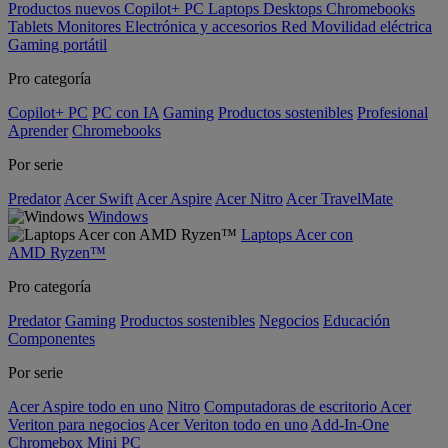
Productos nuevos
Copilot+ PC
Laptops
Desktops
Chromebooks
Tablets
Monitores
Electrónica y accesorios
Red
Movilidad eléctrica
Gaming portátil
Pro categoría
Copilot+ PC
PC con IA
Gaming
Productos sostenibles
Profesional
Aprender
Chromebooks
Por serie
Predator
Acer Swift
Acer Aspire
Acer Nitro
Acer TravelMate
Windows
Laptops Acer con
AMD Ryzen™
Pro categoría
Predator
Gaming
Productos sostenibles
Negocios
Educación
Componentes
Por serie
Acer Aspire todo en uno
Nitro
Computadoras de escritorio Acer
Veriton para negocios
Acer Veriton todo en uno
Add-In-One
Chromebox
Mini PC