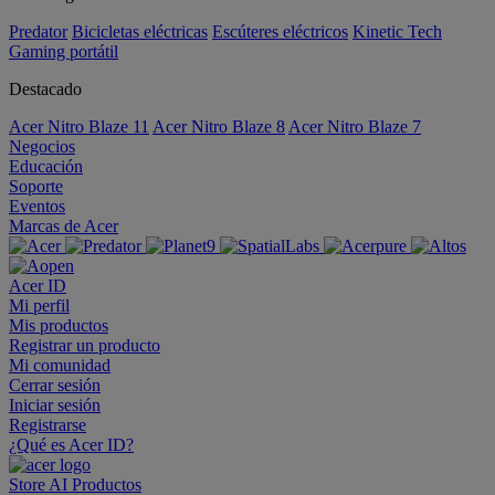
Predator
Bicicletas eléctricas
Escúteres eléctricos
Kinetic Tech
Gaming portátil
Destacado
Acer Nitro Blaze 11
Acer Nitro Blaze 8
Acer Nitro Blaze 7
Negocios
Educación
Soporte
Eventos
Marcas de Acer
Acer ID
Mi perfil
Mis productos
Registrar un producto
Mi comunidad
Cerrar sesión
Iniciar sesión
Registrarse
¿Qué es Acer ID?
Store
AI
Productos