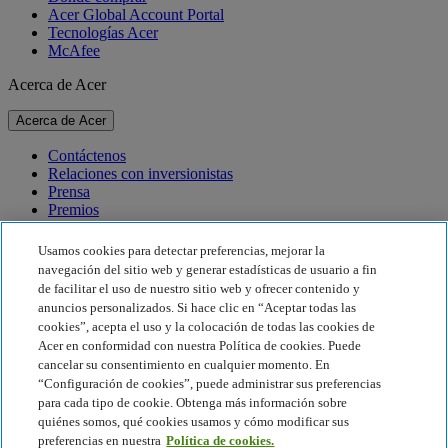
Acer Global Account Portal
Tecnologías Acer
McAfee
Acerca de Acer
Acerca de Acer
Contáctenos
Relaciones con inversionistas
Prensa
Premios
Eventos
Usamos cookies para detectar preferencias, mejorar la
Sostenibilidad
navegación del sitio web y generar estadísticas de usuario a fin
de facilitar el uso de nuestro sitio web y ofrecer contenido y
Sostenibilidad
anuncios personalizados. Si hace clic en “Aceptar todas las
cookies”, acepta el uso y la colocación de todas las cookies de
Responsabilidad social corporativa
Acer en conformidad con nuestra Política de cookies. Puede
Huella de carbono del producto
cancelar su consentimiento en cualquier momento. En
Proyecto Humanity
“Configuración de cookies”, puede administrar sus preferencias
Earthion
para cada tipo de cookie. Obtenga más información sobre
Política de privacidad
quiénes somos, qué cookies usamos y cómo modificar sus
Política de cookies
preferencias en nuestra
Política de cookies.