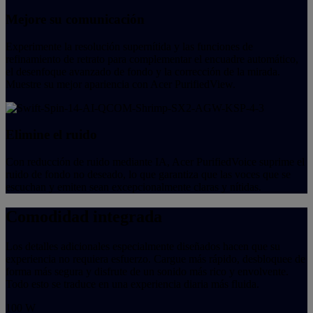
Mejore su comunicación
Experimente la resolución supernítida y las funciones de
refinamiento de retrato para complementar el encuadre automático,
el desenfoque avanzado de fondo y la corrección de la mirada.
Muestre su mejor apariencia con Acer PurifiedView.
Elimine el ruido
Con reducción de ruido mediante IA, Acer PurifiedVoice suprime el
ruido de fondo no deseado, lo que garantiza que las voces que se
escuchan y emiten sean excepcionalmente claras y nítidas.
Comodidad integrada
Los detalles adicionales especialmente diseñados hacen que su
experiencia no requiera esfuerzo. Cargue más rápido, desbloquee de
forma más segura y disfrute de un sonido más rico y envolvente.
Todo esto se traduce en una experiencia diaria más fluida.
100 W