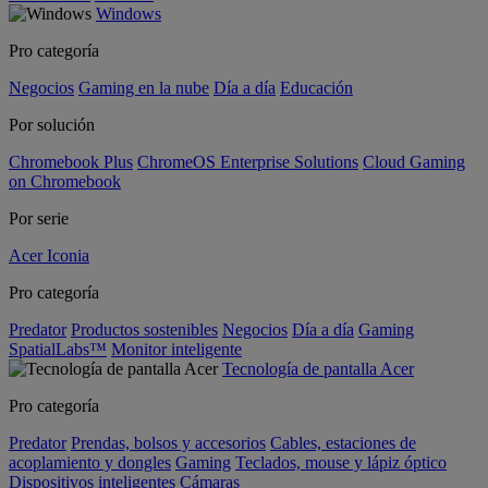
Windows
Pro categoría
Negocios
Gaming en la nube
Día a día
Educación
Por solución
Chromebook Plus
ChromeOS Enterprise Solutions
Cloud Gaming
on Chromebook
Por serie
Acer Iconia
Pro categoría
Predator
Productos sostenibles
Negocios
Día a día
Gaming
SpatialLabs™
Monitor inteligente
Tecnología de pantalla Acer
Pro categoría
Predator
Prendas, bolsos y accesorios
Cables, estaciones de
acoplamiento y dongles
Gaming
Teclados, mouse y lápiz óptico
Dispositivos inteligentes
Cámaras