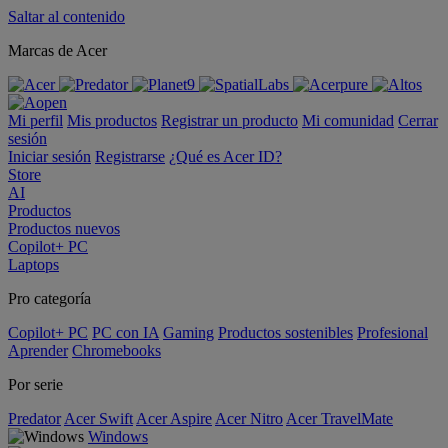
Saltar al contenido
Marcas de Acer
Mi perfil
Mis productos
Registrar un producto
Mi comunidad
Cerrar
sesión
Iniciar sesión
Registrarse
¿Qué es Acer ID?
Store
AI
Productos
Productos nuevos
Copilot+ PC
Laptops
Pro categoría
Copilot+ PC
PC con IA
Gaming
Productos sostenibles
Profesional
Aprender
Chromebooks
Por serie
Predator
Acer Swift
Acer Aspire
Acer Nitro
Acer TravelMate
Windows