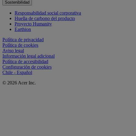
Sostenibilidad
Responsabilidad social corporativa
Huella de carbono del producto
Proyecto Humanity
Earthion
Política de privacidad
Política de cookies
Aviso legal
Información legal adicional
Política de accesibilidad
Configuración de cookies
Chile - Español
© 2026 Acer Inc.