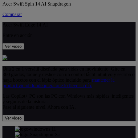
Acer Swift Spin 14 AI Snapdragon
Comparar
Acer Swift Edge 14 AI
Entre en acción
Ver video
Una 2 en 1 versátil diseñada para vidas en movimiento. Gire en
360 grados, toque y deslice con un control táctil intuitivo y escriba o
haga bocetos con el lápiz óptico incluido para
mantener la
productividad dondequiera que lo lleve su día.
Las Copilot+ PC son las PC con Windows más rápidas, inteligentes
y seguras de la historia.
Pase al siguiente nivel. Ahora con IA.
Ver video