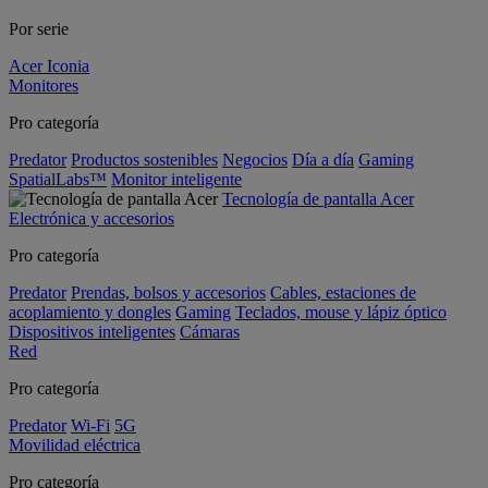
Por serie
Acer Iconia
Monitores
Pro categoría
Predator
Productos sostenibles
Negocios
Día a día
Gaming
SpatialLabs™
Monitor inteligente
Tecnología de pantalla Acer
Electrónica y accesorios
Pro categoría
Predator
Prendas, bolsos y accesorios
Cables, estaciones de
acoplamiento y dongles
Gaming
Teclados, mouse y lápiz óptico
Dispositivos inteligentes
Cámaras
Red
Pro categoría
Predator
Wi-Fi
5G
Movilidad eléctrica
Pro categoría