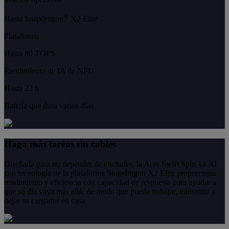
®
Hasta Snapdragon
X2 Elite
Plataforma
Hasta 80 TOPS
Rendimiento de IA de NPU
Hasta 23 h
Batería que dura varios días
Haga más tareas sin cables
Diseñada para no depender de enchufes, la Acer Swift Spin 14 AI
con tecnología de la plataforma Snapdragon X2 Elite proporciona
rendimiento y eficiencia con capacidad de respuesta para ayudar a
que su día vaya más allá, de modo que pueda trabajar, transmitir y
dejar su cargador en casa.