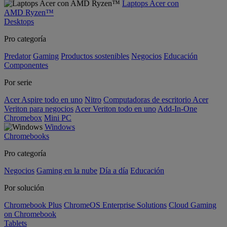
Laptops Acer con
AMD Ryzen™
Desktops
Pro categoría
Predator
Gaming
Productos sostenibles
Negocios
Educación
Componentes
Por serie
Acer Aspire todo en uno
Nitro
Computadoras de escritorio Acer
Veriton para negocios
Acer Veriton todo en uno
Add-In-One
Chromebox
Mini PC
Windows
Chromebooks
Pro categoría
Negocios
Gaming en la nube
Día a día
Educación
Por solución
Chromebook Plus
ChromeOS Enterprise Solutions
Cloud Gaming
on Chromebook
Tablets