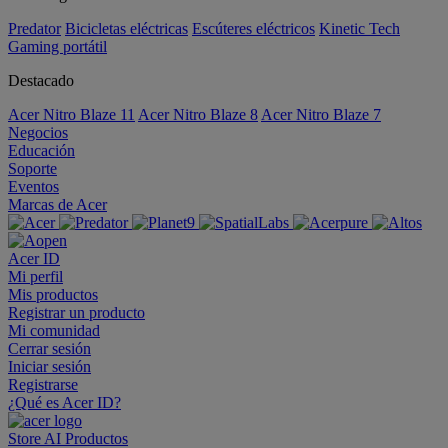
Predator
Bicicletas eléctricas
Escúteres eléctricos
Kinetic Tech
Gaming portátil
Destacado
Acer Nitro Blaze 11
Acer Nitro Blaze 8
Acer Nitro Blaze 7
Negocios
Educación
Soporte
Eventos
Marcas de Acer
Acer ID
Mi perfil
Mis productos
Registrar un producto
Mi comunidad
Cerrar sesión
Iniciar sesión
Registrarse
¿Qué es Acer ID?
Store
AI
Productos