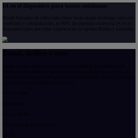
IA en el dispositivo para tareas cotidianas
Desde llamadas de video más claras hasta ayuda en tiempo real con
contenido y comunicación, la NPU incorporada acelera la IA en el
dispositivo para que estas experiencias se sientan fluidas y naturales.
Toque, deslice y cree
Desde toques rápidos hasta trabajos detallados, la pantalla táctil
ofrece detalles nítidos y una visualización brillante y clara para un
control práctico, de modo que pueda refinar ideas, marcar contenido
y mantenerse en el flujo donde la use.
1920 x 1200
Resolución
Hasta 120 Hz
Frecuencia de actualización
16:10