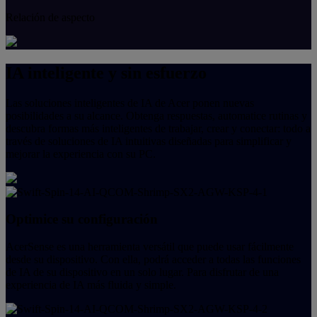
Relación de aspecto
IA inteligente y sin esfuerzo
Las soluciones inteligentes de IA de Acer ponen nuevas
posibilidades a su alcance. Obtenga respuestas, automatice rutinas y
descubra formas más inteligentes de trabajar, crear y conectar: todo a
través de soluciones de IA intuitivas diseñadas para simplificar y
mejorar la experiencia con su PC.
Optimice su configuración
AcerSense es una herramienta versátil que puede usar fácilmente
desde su dispositivo. Con ella, podrá acceder a todas las funciones
de IA de su dispositivo en un solo lugar. Para disfrutar de una
experiencia de IA más fluida y simple.