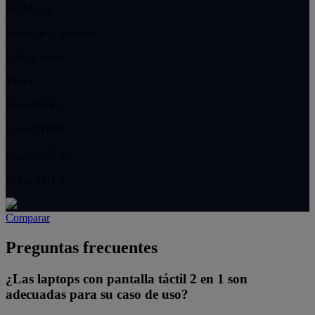
HDMI 2.1
Salida de la pantalla
USB 4 doble
Tipo C
Hasta Wi-Fi 7
Conectividad
®
Bluetooth
6.0
con audio LE
Comparar
Preguntas frecuentes
¿Las laptops con pantalla táctil 2 en 1 son
adecuadas para su caso de uso?