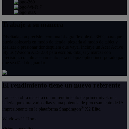
Trabaje a su manera
Diseñada con precisión con una bisagra flexible de 360°, para que
pueda colocarla en modo de tienda, plegarla al modo de tablet y
deslizar o presionar dondequiera que vaya. Incluye un Acer Active
Stylus (Wacom AES 2.0) para escribir, dibujar y marcar con
precisión, con almacenamiento para el lápiz óptico incorporado para
que sea fácil de guardar.
El rendimiento tiene un nuevo referente
Lance su obra maestra con un rendimiento de primer nivel, una
batería que dura varios días y una potencia de procesamiento de IA
®
impresionante en la plataforma Snapdragon
X2 Elite.
Windows 11 Home
Sistema operativo