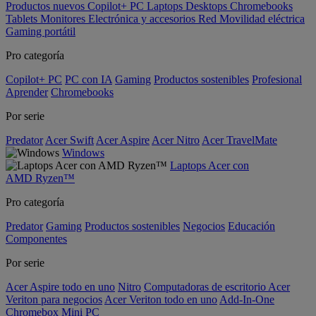
Productos nuevos
Copilot+ PC
Laptops
Desktops
Chromebooks
Tablets
Monitores
Electrónica y accesorios
Red
Movilidad eléctrica
Gaming portátil
Pro categoría
Copilot+ PC
PC con IA
Gaming
Productos sostenibles
Profesional
Aprender
Chromebooks
Por serie
Predator
Acer Swift
Acer Aspire
Acer Nitro
Acer TravelMate
Windows
Laptops Acer con
AMD Ryzen™
Pro categoría
Predator
Gaming
Productos sostenibles
Negocios
Educación
Componentes
Por serie
Acer Aspire todo en uno
Nitro
Computadoras de escritorio Acer
Veriton para negocios
Acer Veriton todo en uno
Add-In-One
Chromebox
Mini PC