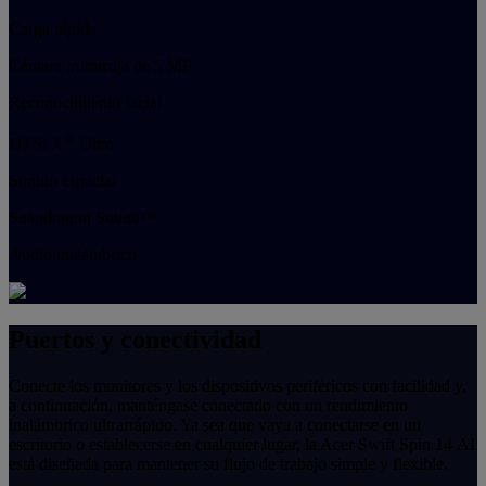
Carga rápida
Cámara infrarroja de 5 MP
Reconocimiento facial
®
DTS: X
Ultra
Sonido espacial
Snapdragon Sound™
Audio inalámbrico
Puertos y conectividad
Conecte los monitores y los dispositivos periféricos con facilidad y,
a continuación, manténgase conectado con un rendimiento
inalámbrico ultrarrápido. Ya sea que vaya a conectarse en un
escritorio o establecerse en cualquier lugar, la Acer Swift Spin 14 AI
está diseñada para mantener su flujo de trabajo simple y flexible.